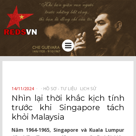
Kênh chia sẻ tri thức cộng đồng
Menu
⠀
POSTED
14/11/2024
HỒ SƠ - TƯ LIỆU⠀
LỊCH SỬ⠀
ON
Nhìn lại thời khắc kịch tính
trước khi Singapore tách
khỏi Malaysia
Năm 1964-1965, Singapore và Kuala Lumpur