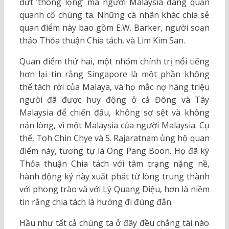
đứt ‘thòng lọng’ mà người Malaysia đang quấn
quanh cổ chúng ta. Những cá nhân khác chia sẻ
quan điểm này bao gồm E.W. Barker, người soạn
thảo Thỏa thuận Chia tách, và Lim Kim San.
Quan điểm thứ hai, một nhóm chính trị nổi tiếng
hơn lại tin rằng Singapore là một phần không
thể tách rời của Malaya, và họ mắc nợ hàng triệu
người đã được huy động ở cả Đông và Tây
Malaysia để chiến đấu, không sợ sệt và không
nản lòng, vì một Malaysia của người Malaysia. Cụ
thể, Toh Chin Chye và S. Rajaratnam ủng hộ quan
điểm này, tương tự là Ong Pang Boon. Họ đã ký
Thỏa thuận Chia tách với tâm trạng nặng nề,
hành động ký này xuất phát từ lòng trung thành
với phong trào và với Lý Quang Diệu, hơn là niềm
tin rằng chia tách là hướng đi đúng đắn.
Hầu như tất cả chúng ta ở đây đều chẳng tài nào