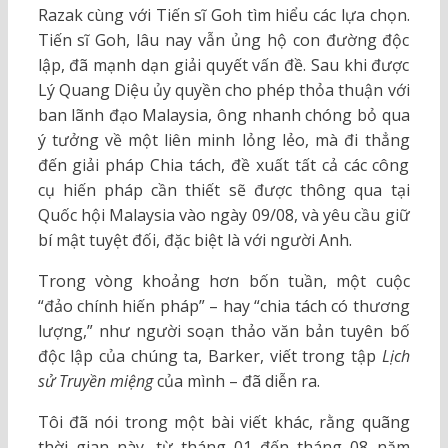
Razak cùng với Tiến sĩ Goh tìm hiểu các lựa chọn.
Tiến sĩ Goh, lâu nay vẫn ủng hộ con đường độc
lập, đã mạnh dạn giải quyết vấn đề. Sau khi được
Lý Quang Diệu ủy quyền cho phép thỏa thuận với
ban lãnh đạo Malaysia, ông nhanh chóng bỏ qua
ý tưởng về một liên minh lỏng lẻo, mà đi thẳng
đến giải pháp Chia tách, đề xuất tất cả các công
cụ hiến pháp cần thiết sẽ được thông qua tại
Quốc hội Malaysia vào ngày 09/08, và yêu cầu giữ
bí mật tuyệt đối, đặc biệt là với người Anh.
Trong vòng khoảng hơn bốn tuần, một cuộc
“đảo chính hiến pháp” – hay “chia tách có thương
lượng,” như người soạn thảo văn bản tuyên bố
độc lập của chúng ta, Barker, viết trong tập
Lịch
sử Truyền miệng
của mình – đã diễn ra.
Tôi đã nói trong một bài viết khác, rằng quãng
thời gian này, từ tháng 01 đến tháng 08 năm