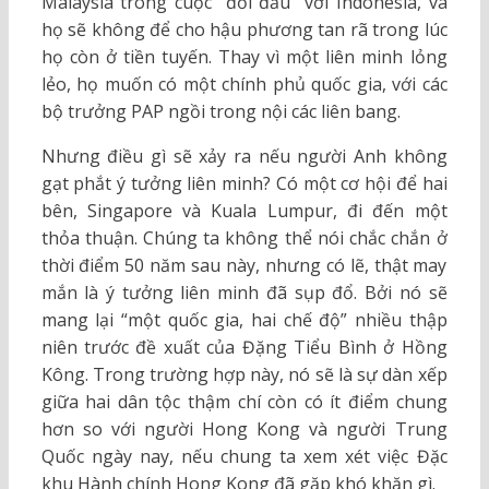
Malaysia trong cuộc “đối đầu” với Indonesia, và
họ sẽ không để cho hậu phương tan rã trong lúc
họ còn ở tiền tuyến. Thay vì một liên minh lỏng
lẻo, họ muốn có một chính phủ quốc gia, với các
bộ trưởng PAP ngồi trong nội các liên bang.
Nhưng điều gì sẽ xảy ra nếu người Anh không
gạt phắt ý tưởng liên minh? Có một cơ hội để hai
bên, Singapore và Kuala Lumpur, đi đến một
thỏa thuận. Chúng ta không thể nói chắc chắn ở
thời điểm 50 năm sau này, nhưng có lẽ, thật may
mắn là ý tưởng liên minh đã sụp đổ. Bởi nó sẽ
mang lại “một quốc gia, hai chế độ” nhiều thập
niên trước đề xuất của Đặng Tiểu Bình ở Hồng
Kông. Trong trường hợp này, nó sẽ là sự dàn xếp
giữa hai dân tộc thậm chí còn có ít điểm chung
hơn so với người Hong Kong và người Trung
Quốc ngày nay, nếu chung ta xem xét việc Đặc
khu Hành chính Hong Kong đã gặp khó khăn gì.