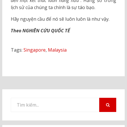
đến một kết thúc luôn hằng hữu
”. Hằng số trong
lịch sử của chúng ta chính là sự táo bạo.
Hãy nguyện cầu để nó sẽ luôn luôn là như vậy.
Theo NGHIÊN CỨU QUỐC TẾ
Tags:
Singapore
,
Malaysia
Tìm
kiếm
TÌM
KIẾM
cho: