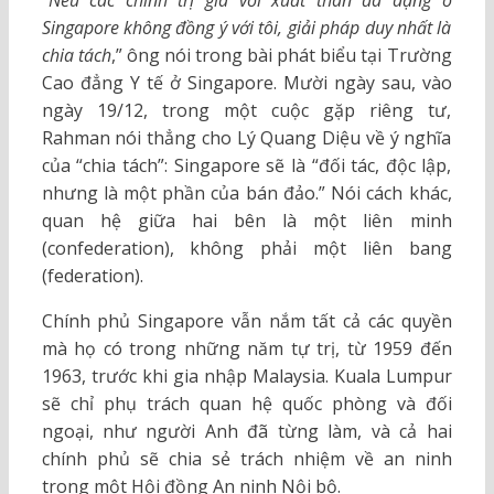
“
Nếu các chính trị gia với xuất thân đa dạng ở
Singapore không đồng ý với tôi, giải pháp duy nhất là
chia tách
,” ông nói trong bài phát biểu tại Trường
Cao đẳng Y tế ở Singapore. Mười ngày sau, vào
ngày 19/12, trong một cuộc gặp riêng tư,
Rahman nói thẳng cho Lý Quang Diệu về ý nghĩa
của “chia tách”: Singapore sẽ là “đối tác, độc lập,
nhưng là một phần của bán đảo.” Nói cách khác,
quan hệ giữa hai bên là một liên minh
(confederation), không phải một liên bang
(federation).
Chính phủ Singapore vẫn nắm tất cả các quyền
mà họ có trong những năm tự trị, từ 1959 đến
1963, trước khi gia nhập Malaysia. Kuala Lumpur
sẽ chỉ phụ trách quan hệ quốc phòng và đối
ngoại, như người Anh đã từng làm, và cả hai
chính phủ sẽ chia sẻ trách nhiệm về an ninh
trong một Hội đồng An ninh Nội bộ.