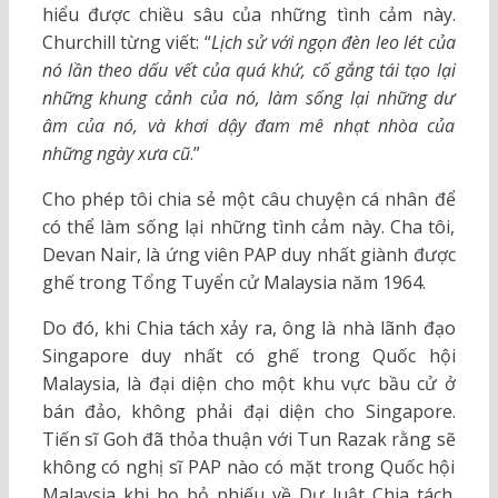
hiểu được chiều sâu của những tình cảm này.
Churchill từng viết: “
Lịch sử với ngọn đèn leo lét của
nó lần theo dấu vết của quá khứ, cố gắng tái tạo lại
những khung cảnh của nó, làm sống lại những dư
âm của nó, và khơi dậy đam mê nhạt nhòa của
những ngày xưa cũ
.”
Cho phép tôi chia sẻ một câu chuyện cá nhân để
có thể làm sống lại những tình cảm này. Cha tôi,
Devan Nair, là ứng viên PAP duy nhất giành được
ghế trong Tổng Tuyển cử Malaysia năm 1964.
Do đó, khi Chia tách xảy ra, ông là nhà lãnh đạo
Singapore duy nhất có ghế trong Quốc hội
Malaysia, là đại diện cho một khu vực bầu cử ở
bán đảo, không phải đại diện cho Singapore.
Tiến sĩ Goh đã thỏa thuận với Tun Razak rằng sẽ
không có nghị sĩ PAP nào có mặt trong Quốc hội
Malaysia khi họ bỏ phiếu về Dự luật Chia tách.