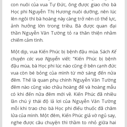
con nuôi của vua Tự Đức, ông được giao cho bà
Học phi Nguyễn Thị Hương nuôi dưỡng, nên lúc
lên ngôi thì bà hoàng này càng trở nên có thế lực,
ảnh hưởng lớn trong triều. Bà được quan đại
thần Nguyễn Văn Tường tỏ ra thân thiện nhằm
chiếm cảm tình.
Một dịp, vua Kiến Phúc bị bệnh đậu mùa. Sách
Kể
chuyện các vua Nguyễn
viết: “Kiến Phúc bị bệnh
đậu mùa, bà Học phi lúc nào cũng ở bên cạnh đức
vua còn bé bỏng của mình từ mờ sáng đến nửa
đêm. Thế là quan phụ chính Nguyễn Văn Tường
đêm nào cũng vào chầu hoàng đế và hoàng mẫu
có khi đến nửa đêm mới về. Kiến Phúc đã nhiều
lần chú ý thái độ lả lơi của Nguyễn Văn Tường
mỗi khi trao cho bà Học phi điếu thuốc đã châm
lửa của mình. Một đêm, Kiến Phúc giả vờ ngủ say,
nghe được câu chuyện thì thầm to nhỏ giữa hai