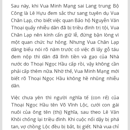
Sau này, khi Vua Minh Mạng sai Lang trung Bộ
Công là Lê Hựu đem sắc thư sang tuyên dụ Vua
Chân Lạp, cho biết việc quan Bảo hộ Nguyễn Văn
Thoại quấy nhiễu dân đã bị triều đình trị tội, Vua
Chân Lạp nên kính cẩn giữ lễ, đừng bận lòng vì
một quan chức hư hỏng. Nhưng Vua Chân Lạp
dâng biểu nói rõ năm trước có việc đi lấy gỗ táu
đem nộp thì dân đã lĩnh tiền và gạo của Nhà
nước do Thoại Ngọc Hầu cấp rồi, vậy không cần
phải cấp thêm nữa. Nhờ thế, Vua Minh Mạng mới
biết rõ Thoại Ngọc Hầu không hề nhũng nhiễu
dân.
Việc chưa yên thì người nghĩa tế (con rể) của
Thoại Ngọc Hầu tên Võ Vĩnh Lộc, cưới con gái
nuôi của ông tên (thị) Nghĩa, sau theo Lê Văn
Khôi chống lại triều đình. Khi cuộc nổi dậy bị phá
tan, vợ chồng Lộc đều bị bắt, bị giết. Nhà vua chỉ