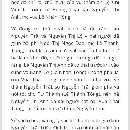
học đã chỉ rõ, chủ mưu của vụ thảm án Lệ Chi
Viên là Tuyên từ Hoàng Thái hậu Nguyễn Thị
Anh, mẹ vua Lê Nhân Tông.
Về động cơ, thứ nhất là do bà rất căm oán
Nguyễn Trãi và Nguyễn Thị Lộ – hai người đã
giúp bà phi Ngô Thị Ngọc Dao, mẹ Lê Thánh
Tông, thoát khỏi âm mưu sát hại của bà ta. Thứ
hai là do thời đó, nhiều người trong triều dị nghị
rằng, bà Nguyễn Thị Anh đã có thai trước khi vào
cung và Bang Cơ (Lê Nhân Tông) không phải là
con Vua Thái Tông, nên nhân lúc nhà vua về
thăm Nguyễn Trãi, sợ Nguyễn Trãi gièm pha và
nói tốt cho Tư Thành (Lê Thánh Tông), nên bà
Nguyễn Thị Anh đã sai người sát hại Vua Thái
Tông, rồi đổ tội cho vợ chồng Nguyễn Trãi.
Sử sách chép, vài ngày sau khi hành hình gia đình
Nguyễn Trãi, triều đình thực ra chính là Thái hậu