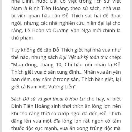
nhà Đinh, nước Đại Cồ Việt trong lịch sử Việt
Nam là Đinh Tiên Hoàng, theo sử sách, nhà vua
bị viên quan hầu cận Đỗ Thích sát hại để đoạt
ngôi, nhưng các nhà nghiên cứu hiện đại lại cho
rằng, Lê Hoàn và Dương Vân Nga mới chính là
thủ phạm.
Tuy không đề cập Đỗ Thích giết hại nhà vua như
thế nào, nhưng sách
Đại Việt sử ký toàn thư
chép:
“Mùa đông, tháng 10, Chi hậu nội nhân là Đỗ
Thích giết vua ở sân cung đình… Nhân vua ăn yến
ban đêm, say nằm ở trong sân, Thích bèn giết, lại
giết cả Nam Việt Vương Liễn”.
Sách
Dã sử và giai thoại ở Hoa Lư
cho hay, vì biết
Đinh Tiên Hoàng sinh thời thích ăn lòng lợn nên
khi cho rằng thời cơ cướp ngôi đã đến, Đỗ Thích
dâng lên vua một đĩa lòng lợn rất ngon có tẩm
thuốc độc cực mạnh, vua ăn xong trúng độc mà