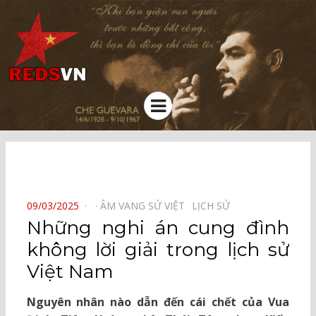
Kênh chia sẻ tri thức cộng đồng
Menu
⠀
POSTED
09/03/2025
ÂM VANG SỬ VIỆT⠀
LỊCH SỬ⠀
ON
Những nghi án cung đình
không lời giải trong lịch sử
Việt Nam
Nguyên nhân nào dẫn đến cái chết của Vua