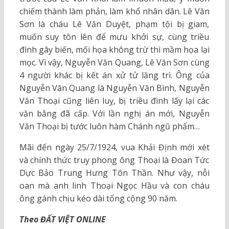
chiếm thành làm phản, làm khổ nhân dân. Lê Văn
Sơn là cháu Lê Văn Duyệt, phạm tội bị giam,
muốn suy tôn lên để mưu khởi sự, cùng triều
đình gây biến, mối họa không trừ thì mầm họa lại
mọc. Vì vậy, Nguyễn Văn Quang, Lê Văn Sơn cùng
4 người khác bị kết án xử tử lăng trì. Ông của
Nguyễn Văn Quang là Nguyễn Văn Bình, Nguyễn
Văn Thoại cũng liên luỵ, bị triều đình lấy lại các
văn bằng đã cấp. Với lần nghị án mới, Nguyễn
Văn Thoại bị tước luôn hàm Chánh ngũ phẩm…
Mãi đến ngày 25/7/1924, vua Khải Định mới xét
và chính thức truy phong ông Thoại là Đoan Tức
Dực Bảo Trung Hưng Tôn Thần. Như vậy, nỗi
oan mà anh linh Thoại Ngọc Hầu và con cháu
ông gánh chịu kéo dài tổng cộng 90 năm.
Theo ĐẤT VIỆT ONLINE