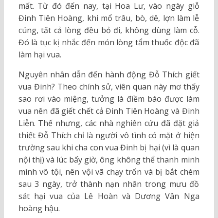
mất. Từ đó đến nay, tại Hoa Lư, vào ngày giỗ
Đinh Tiên Hoàng, khi mổ trâu, bò, dê, lợn làm lễ
cúng, tất cả lòng đều bỏ đi, không dùng làm cỗ.
Đó là tục kị nhắc đến món lòng tẩm thuốc độc đã
làm hại vua.
Nguyên nhân dẫn đến hành động Đỗ Thích giết
vua Đinh? Theo chính sử, viên quan này mơ thấy
sao rơi vào miệng, tưởng là điềm báo được làm
vua nên đã giết chết cả Đinh Tiên Hoàng và Đinh
Liễn. Thế nhưng, các nhà nghiên cứu đã đặt giả
thiết Đỗ Thích chỉ là người vô tình có mặt ở hiện
trường sau khi cha con vua Đinh bị hại (vì là quan
nội thị) và lúc bấy giờ, ông không thể thanh minh
mình vô tội, nên vội vã chạy trốn và bị bắt chém
sau 3 ngày, trở thành nạn nhân trong mưu đồ
sát hại vua của Lê Hoàn và Dương Vân Nga
hoàng hậu.