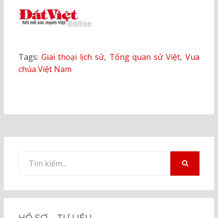
Tags:
Giai thoại lịch sử
,
Tổng quan sử Việt
,
Vua
chúa Việt Nam
Tìm
kiếm
TÌM
KIẾM
cho:
HỒ SƠ – TƯ LIỆU