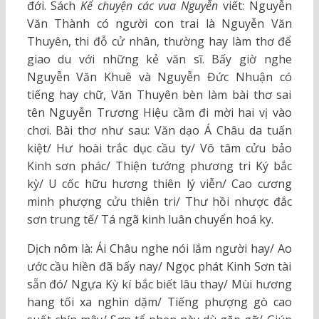
đới. Sách
Kể chuyện các vua Nguyễn
viết: Nguyễn
Văn Thành có người con trai là Nguyễn Văn
Thuyên, thi đỗ cử nhân, thường hay làm thơ để
giao du với những kẻ văn sĩ. Bấy giờ nghe
Nguyễn Văn Khuê và Nguyễn Đức Nhuận có
tiếng hay chữ, Văn Thuyên bèn làm bài thơ sai
tên Nguyễn Trương Hiệu cầm đi mời hai vị vào
chơi. Bài thơ như sau: Văn dạo Á Châu da tuấn
kiệt/ Hư hoài trắc dục cầu ty/ Vô tâm cửu bảo
Kinh sơn phác/ Thiện tướng phương tri Ký bắc
kỳ/ U cốc hữu hương thiên lý viễn/ Cao cương
minh phượng cửu thiên tri/ Thư hồi nhược đắc
sơn trung tế/ Tá ngã kinh luân chuyển hoá ky.
Dịch nôm là: Ái Châu nghe nói lắm người hay/ Ao
ước cầu hiền đã bấy nay/ Ngọc phát Kinh Sơn tài
sẵn đó/ Ngựa Kỳ kí bắc biết lâu thay/ Mùi hương
hang tối xa nghìn dặm/ Tiếng phượng gò cao