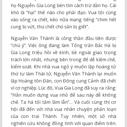
họ Nguyễn. Gia Long bèn tìm cách trừ dần họ. Cái
khó là “hại” thế nào cho phải đạo. Vua tôi cùng
vào sống ra chết, kẻo nữa mang tiếng “chim hết
cung bị vứt, thú chết chó săn bị giết”.
Nguyễn Văn Thành là công thần đầu tiên được
“chú ý”. Việc ông đang làm Tổng trấn Bắc Hà bị
Gia Long triệu hồi về kinh, bề ngoài giao trọng
trách lớn nhất, nhưng bên trong để dễ kiềm chế,
kiểm soát. Khi nhà vua ngỏ ý muốn lập hoàng tử
thứ tư làm Thái tử, Nguyễn Văn Thành lại muốn
lập Hoàng tôn Đán, con Đông cung Cảnh đã chết
vì cơ nghiệp. Lúc đó, Vua Gia Long đã suy ra rằng:
“Hắn muốn dựng vua nhỏ để sau này dễ khống
chế. Ta há tối tăm lầm lẫn”… Và cuối cùng thì cơ
hội đã đến với nhà vua nhân chuyện phản loạn
của con trai Thành. Tuy nhiên, một số nhà
nghiên cứu không đồng tình với quan điểm trên.