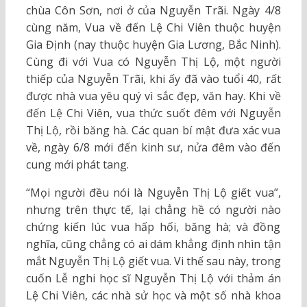
chùa Côn Sơn, nơi ở của Nguyễn Trãi. Ngày 4/8
cùng năm, Vua về đến Lệ Chi Viên thuộc huyện
Gia Định (nay thuộc huyện Gia Lương, Bắc Ninh).
Cùng đi với Vua có Nguyễn Thị Lộ, một người
thiếp của Nguyễn Trãi, khi ấy đã vào tuổi 40, rất
được nhà vua yêu quý vì sắc đẹp, văn hay. Khi về
đến Lệ Chi Viên, vua thức suốt đêm với Nguyễn
Thị Lộ, rồi băng hà. Các quan bí mật đưa xác vua
về, ngày 6/8 mới đến kinh sư, nửa đêm vào đến
cung mới phát tang.
“Mọi người đều nói là Nguyễn Thị Lộ giết vua”,
nhưng trên thực tế, lại chẳng hề có người nào
chứng kiến lúc vua hấp hối, băng hà; và đồng
nghĩa, cũng chẳng có ai dám khẳng định nhìn tận
mắt Nguyễn Thị Lộ giết vua. Vi thế sau này, trong
cuốn Lễ nghi học sĩ Nguyễn Thị Lộ với thảm án
Lệ Chi Viên, các nhà sử học và một số nhà khoa