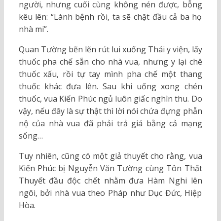
người, nhưng cuối cùng không nén được, bỗng
kêu lên: “Lành bệnh rồi, ta sẽ chặt đầu cả ba họ
nhà mi”.
Quan Tường bẽn lẽn rút lui xuống Thái y viện, lấy
thuốc pha chế sẵn cho nhà vua, nhưng y lại chê
thuốc xấu, rồi tự tay mình pha chế một thang
thuốc khác đưa lên. Sau khi uống xong chén
thuốc, vua Kiến Phúc ngủ luôn giấc nghìn thu. Do
vậy, nếu đây là sự thật thì lời nói chứa đựng phẫn
nộ của nhà vua đã phải trả giá bằng cả mạng
sống…
Tuy nhiên, cũng có một giả thuyết cho rằng, vua
Kiến Phúc bị Nguyễn Văn Tường cùng Tôn Thất
Thuyết đầu độc chết nhằm đưa Hàm Nghi lên
ngôi, bởi nhà vua theo Pháp như Dục Đức, Hiệp
Hòa.