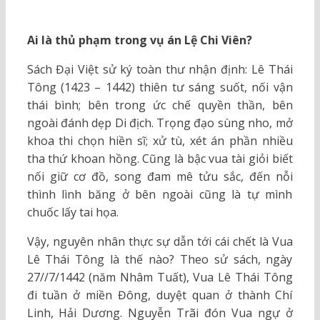
Ai là thủ phạm trong vụ án Lệ Chi Viên?
Sách Đại Việt sử ký toàn thư nhận định: Lê Thái
Tông (1423 – 1442) thiên tư sáng suốt, nối vận
thái bình; bên trong ức chế quyền thần, bên
ngoài đánh dẹp Di địch. Trọng đạo sùng nho, mở
khoa thi chọn hiền sĩ; xử tù, xét án phần nhiều
tha thứ khoan hồng. Cũng là bậc vua tài giỏi biết
nối giữ cơ đồ, song đam mê tửu sắc, đến nỗi
thình lình băng ở bên ngoài cũng là tự mình
chuốc lấy tai họa.
Vậy, nguyên nhân thực sự dẫn tới cái chết là Vua
Lê Thái Tông là thế nào? Theo sử sách, ngày
27//7/1442 (năm Nhâm Tuất), Vua Lê Thái Tông
đi tuần ở miền Đông, duyệt quan ở thành Chí
Linh, Hải Dương. Nguyễn Trãi đón Vua ngự ở