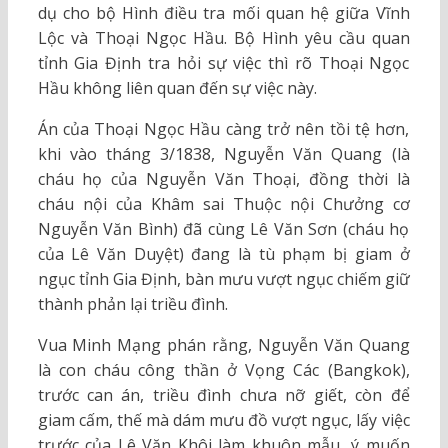
dụ cho bộ Hình điều tra mối quan hệ giữa Vĩnh
Lộc và Thoại Ngọc Hầu. Bộ Hình yêu cầu quan
tỉnh Gia Định tra hỏi sự việc thì rõ Thoại Ngọc
Hầu không liên quan đến sự việc này.
Án của Thoại Ngọc Hầu càng trở nên tồi tệ hơn,
khi vào tháng 3/1838, Nguyễn Văn Quang (là
cháu họ của Nguyễn Văn Thoại, đồng thời là
cháu nội của Khâm sai Thuộc nội Chưởng cơ
Nguyễn Văn Bình) đã cùng Lê Văn Sơn (cháu họ
của Lê Văn Duyệt) đang là tù phạm bị giam ở
ngục tỉnh Gia Định, bàn mưu vượt ngục chiếm giữ
thành phản lại triều đình.
Vua Minh Mạng phán rằng, Nguyễn Văn Quang
là con cháu công thần ở Vọng Các (Bangkok),
trước can án, triều đình chưa nỡ giết, còn để
giam cấm, thế mà dám mưu đồ vượt ngục, lấy việc
trước của Lê Văn Khôi làm khuôn mẫu, ý muốn