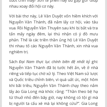
suốt chín mây/ Sơn tể phen này dù gặp gỡ/ Giúp
nhau xoay đổi hội cơ này.
Với bài thơ này, Lê Văn Duyệt vốn hiềm khích với
Nguyễn Văn Thành, đã nắm lấy cơ hội, vào tâu
vua. Rồi Nguyễn Văn Thuyên sau khi bị bắt và tra
tấn mấy ngày đêm, lại thú nhận có ý đồ mưu
phản. Thế là các triền thần ủng hộ Lê Văn Duyệt
thi nhau tố cáo Nguyễn Văn Thành, xin nhà vua
nghiêm trị.
Sách
Đại Nam thực lục chính biên đệ nhất kỷ
ghi:
Nguyễn Văn Thành đã bị tước hết ấn, về ở nhà
riêng và tiếp tục chờ xử lý. Theo Việt Nam sử lược
và Quốc triều chỉnh biên, vì quá uất ức, một hôm
khi bãi triều, Nguyễn Văn Thành chạy theo nắm
lấy áo Gia Long mà khóc rằng: “Thần theo bệ hạ
từ thuở nhỏ đến bây giờ, nay không có tội gì mà
bị người ta cấu xé mà lại không cứu?”. Gia Long