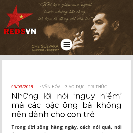
Kênh chia sẻ tri thức cộng đồng
Menu
⠀
POSTED
05/03/2019
VĂN HÓA - GIÁO DỤC⠀
TRI THỨC⠀
ON
Những lời nói ‘nguy hiểm’
mà các bậc ông bà không
nên dành cho con trẻ
Trong đời sống hàng ngày, cách nói quá, nói