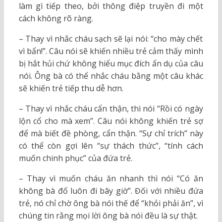
làm gì tiếp theo, bởi thông điệp truyền đi một
cách không rõ ràng.
– Thay vì nhắc cháu sạch sẽ lại nói: “cho mày chết
vì bẩn!”. Câu nói sẽ khiến nhiều trẻ cảm thấy mình
bị hắt hủi chứ không hiểu mục đích ẩn dụ của câu
nói. Ông bà có thể nhắc cháu bằng một câu khác
sẽ khiến trẻ tiếp thu dễ hơn.
– Thay vì nhắc cháu cẩn thận, thì nói “Rồi có ngày
lộn cổ cho mà xem”. Câu nói không khiến trẻ sợ
để mà biết đề phòng, cẩn thận. “Sự chỉ trích” này
có thể còn gợi lên “sự thách thức”, “tính cách
muốn chinh phục” của đứa trẻ.
– Thay vì muốn cháu ăn nhanh thì nói “Có ăn
không bà đổ luôn đi bây giờ”. Đối với nhiều đứa
trẻ, nó chỉ chờ ông bà nói thế để “khỏi phải ăn”, vì
chúng tin rằng mọi lời ông bà nói đều là sự thật.