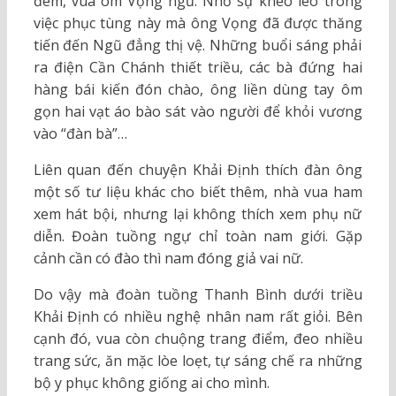
đêm, vua ôm Vọng ngủ. Nhờ sự khéo léo trong
việc phục tùng này mà ông Vọng đã được thăng
tiến đến Ngũ đẳng thị vệ. Những buổi sáng phải
ra điện Cần Chánh thiết triều, các bà đứng hai
hàng bái kiến đón chào, ông liền dùng tay ôm
gọn hai vạt áo bào sát vào người để khỏi vương
vào “đàn bà”…
Liên quan đến chuyện Khải Định thích đàn ông
một số tư liệu khác cho biết thêm, nhà vua ham
xem hát bội, nhưng lại không thích xem phụ nữ
diễn. Đoàn tuồng ngự chỉ toàn nam giới. Gặp
cảnh cần có đào thì nam đóng giả vai nữ.
Do vậy mà đoàn tuồng Thanh Bình dưới triều
Khải Định có nhiều nghệ nhân nam rất giỏi. Bên
cạnh đó, vua còn
c
huộng trang điểm, đeo nhiều
trang sức, ăn mặc lòe loẹt, tự sáng chế ra những
bộ y phục không giống ai cho mình.