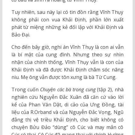
Tuy nhiên, sau này lại có tin đồn rằng Vĩnh Thụy
không phải con vua Khải Định, phần lớn xuất
phát từ miệng những kẻ đối lập với Khải Định và
Bảo Đại.
Cho đến bây giờ, nghi án Vĩnh Thụy là con ai vẫn
là bí mật của cung đình. Nhưng theo sự nhìn
nhận của chính thống, Vĩnh Thụy vẫn là con của
Khải Định và đã được Khải Định chǎm sóc nâng
niu. Mẹ ông vẫn được tôn xưng là bà Từ Cung.
Trong cuốn
Chuyện các bà trong cung
(tập 2), nhà
nghiên cứu Nguyễn Đắc Xuân đã căn cứ vào lời
kể của Phan Văn Dật, di cảo của Ưng Đồng, tài
liệu của R.Orband và của Nguyễn Đắc Vọng, Ngũ
đẳng thị vệ triều Khải Định, cho biết không có
chuyện Bửu Đảo “dùng” cô Cúc và may mắn cô
Cúc có thai. Cô Cúc đã mang thai với chính Hường