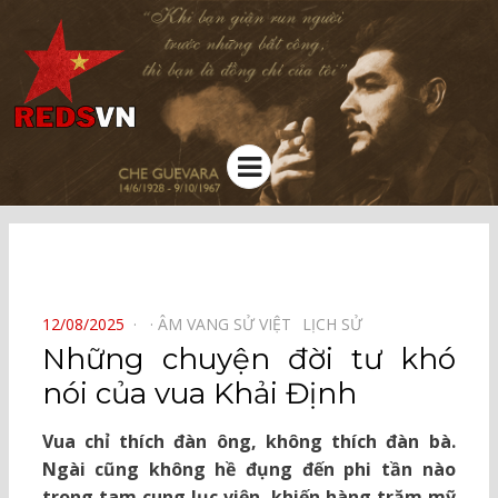
Kênh chia sẻ tri thức cộng đồng
Menu
⠀
POSTED
12/08/2025
ÂM VANG SỬ VIỆT⠀
LỊCH SỬ⠀
ON
Những chuyện đời tư khó
nói của vua Khải Định
Vua chỉ thích đàn ông, không thích đàn bà.
Ngài cũng không hề đụng đến phi tần nào
trong tam cung lục viện, khiến hàng trăm mỹ