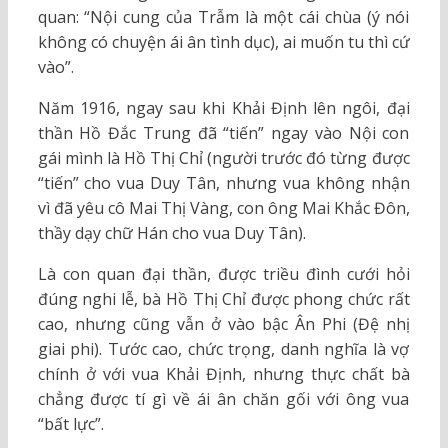
quan: “Nội cung của Trẫm là một cái chùa (ý nói
không có chuyện ái ân tình dục), ai muốn tu thì cứ
vào”.
Năm 1916, ngay sau khi Khải Định lên ngôi, đại
thần Hồ Đắc Trung đã “tiến” ngay vào Nội con
gái mình là Hồ Thị Chỉ (người trước đó từng được
“tiến” cho vua Duy Tân, nhưng vua không nhận
vì đã yêu cô Mai Thị Vàng, con ông Mai Khắc Đôn,
thầy dạy chữ Hán cho vua Duy Tân).
Là con quan đại thần, được triều đình cưới hỏi
đúng nghi lễ, bà Hồ Thị Chỉ được phong chức rất
cao, nhưng cũng vẫn ở vào bậc Ân Phi (Đệ nhị
giai phi). Tước cao, chức trọng, danh nghĩa là vợ
chính ở với vua Khải Định, nhưng thực chất bà
chẳng được tí gì về ái ân chăn gối với ông vua
“bất lực”.