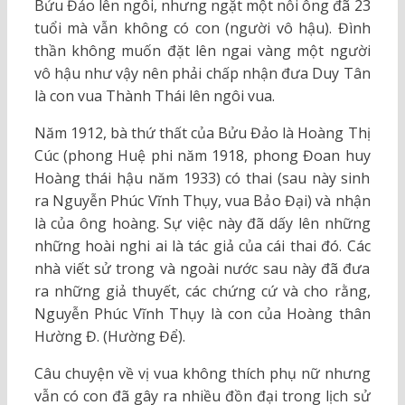
Bửu Đảo lên ngôi, nhưng ngặt một nỗi ông đã 23
tuổi mà vẫn không có con (người vô hậu). Đình
thần không muốn đặt lên ngai vàng một người
vô hậu như vậy nên phải chấp nhận đưa Duy Tân
là con vua Thành Thái lên ngôi vua.
Năm 1912, bà thứ thất của Bửu Đảo là Hoàng Thị
Cúc (phong Huệ phi năm 1918, phong Đoan huy
Hoàng thái hậu năm 1933) có thai (sau này sinh
ra Nguyễn Phúc Vĩnh Thụy, vua Bảo Đại) và nhận
là của ông hoàng. Sự việc này đã dấy lên những
những hoài nghi ai là tác giả của cái thai đó. Các
nhà viết sử trong và ngoài nước sau này đã đưa
ra những giả thuyết, các chứng cứ và cho rằng,
Nguyễn Phúc Vĩnh Thụy là con của Hoàng thân
Hường Đ. (Hường Để).
Câu chuyện về vị vua không thích phụ nữ nhưng
vẫn có con đã gây ra nhiều đồn đại trong lịch sử