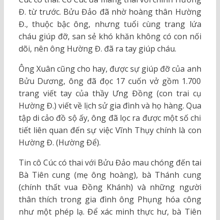
Đ. từ trước. Bửu Đảo đã nhờ hoàng thân Hường
Đ., thuộc bậc ông, nhưng tuổi cùng trang lứa
cháu giúp đỡ, san sẻ khó khăn không có con nối
dõi, nên ông Hường Đ. đã ra tay giúp cháu.
Ông Xuân cũng cho hay, được sự giúp đỡ của anh
Bửu Dương, ông đã đọc 17 cuốn vở gồm 1.700
trang viết tay của thầy Ưng Đồng (con trai cụ
Hường Đ.) viết về lịch sử gia đình và họ hàng. Qua
tập di cảo đồ sộ ấy, ông đã lọc ra được một số chi
tiết liên quan đến sự việc Vĩnh Thụy chính là con
Hường Đ. (Hường Để).
Tin cô Cúc có thai với Bửu Đảo mau chóng đến tai
Bà Tiên cung (mẹ ông hoàng), bà Thánh cung
(chính thất vua Đồng Khánh) và những người
thân thích trong gia đình ông Phụng hóa công
như một phép lạ. Để xác minh thực hư, bà Tiên