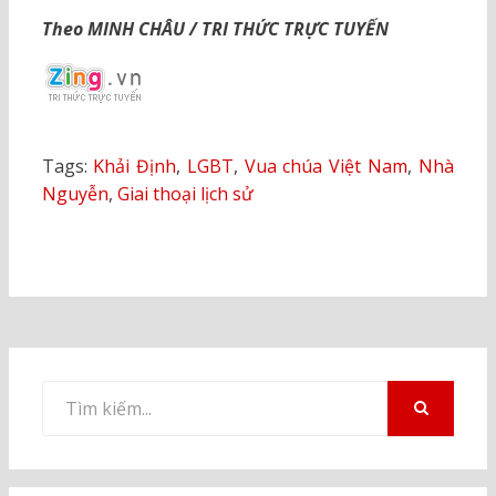
Theo MINH CHÂU / TRI THỨC TRỰC TUYẾN
Tags:
Khải Định
,
LGBT
,
Vua chúa Việt Nam
,
Nhà
Nguyễn
,
Giai thoại lịch sử
Tìm
kiếm
TÌM
KIẾM
cho: