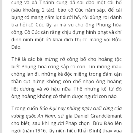
cung và bà Thánh cung đã sai đào một cái hố
(sâu khoảng 2 tấc), bảo cô Cúc nằm sấp, để cái
bụng có mang nằm lọt dưới hố, rồi dùng roi đánh
tra hỏi cô Cúc lấy ai mà vu cho ông Phụng hóa
công. Cô Cúc cắn răng chịu đựng hình phạt và chỉ
đinh ninh một lời khai đích thị có mang với Bửu
Đảo.
Thế là các bà mừng rỡ công bố cho hoàng tộc
biết Phụng hóa công sắp có con. Tin mừng mau
chóng lan đi, những kẻ độc miệng trong đám cận
thần cụt hứng không còn chế nhạo ông hoàng
liệt dương và vô hậu nữa. Thế nhưng kể từ đó
ông hoàng không có thêm được người con nào.
Trong cuốn
Bảo Đại hay những ngày cuối cùng của
vương quốc An Nam
, sử gia Daniel Grandclémant
cho biết, sau khi người Pháp chọn Bửu Đảo lên
ngôi (năm 1916, lấy niên hiệu Khải Định) thay vua