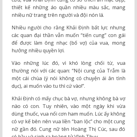
thiết kế những áo quần nhiều màu sắc, mang
nhiều nữ trang trên người và đội nón lá.
Nhiều người cho rằng Khải Định bất lực nhưng
các quan đại thần vẫn muốn “tiến cung” con gái
để được làm ông nhạc (bố vợ) của vua, mong
hưởng nhiều quyền lợi.
Vào những lúc đó, vì khó lòng chối từ, vua
thường nói với các quan: “Nội cung của Trẫm là
một cái chùa (ý nói không có chuyện ái ân tình
dục), ai muốn vào tu thì cứ vào!”.
Khải Định có mấy chục bà vợ, nhưng không bà vợ
nào có con. Tuy nhiên, vào một ngày khi vừa
dùng thuốc, vua nổi cơn ham muốn. Lúc ấy không
có vợ kế bên nên vua liền “ban lộc” cho một cung
nữ gần đó. Cung nữ tên Hoàng Thị Cúc, sau đó
có bầu và sinh ra hoàng tử Vĩnh Thụy.