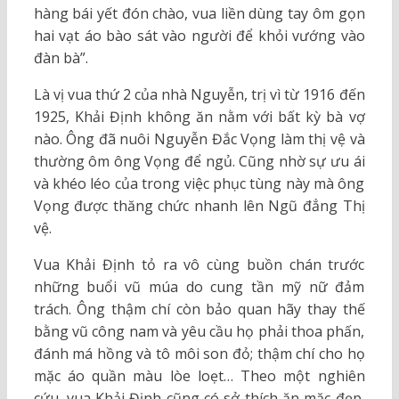
hàng bái yết đón chào, vua liền dùng tay ôm gọn
hai vạt áo bào sát vào người để khỏi vướng vào
đàn bà”.
Là vị vua thứ 2 của nhà Nguyễn, trị vì từ 1916 đến
1925, Khải Định không ăn nằm với bất kỳ bà vợ
nào. Ông đã nuôi Nguyễn Đắc Vọng làm thị vệ và
thường ôm ông Vọng để ngủ. Cũng nhờ sự ưu ái
và khéo léo của trong việc phục tùng này mà ông
Vọng được thăng chức nhanh lên Ngũ đẳng Thị
vệ.
Vua Khải Định tỏ ra vô cùng buồn chán trước
những buổi vũ múa do cung tần mỹ nữ đảm
trách. Ông thậm chí còn bảo quan hãy thay thế
bằng vũ công nam và yêu cầu họ phải thoa phấn,
đánh má hồng và tô môi son đỏ; thậm chí cho họ
mặc áo quần màu lòe loẹt… Theo một nghiên
cứu, vua Khải Định cũng có sở thích ăn mặc đẹp,