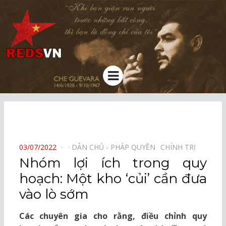
Kênh chia sẻ tri thức cộng đồng
Menu
⠀
POSTED
03/07/2022
DÂN CHỦ - PHÁP QUYỀN⠀
CHÍNH TRỊ⠀
ON
Nhóm lợi ích trong quy
hoạch: Một kho ‘củi’ cần đưa
vào lò sớm
Các chuyên gia cho rằng, điều chỉnh quy