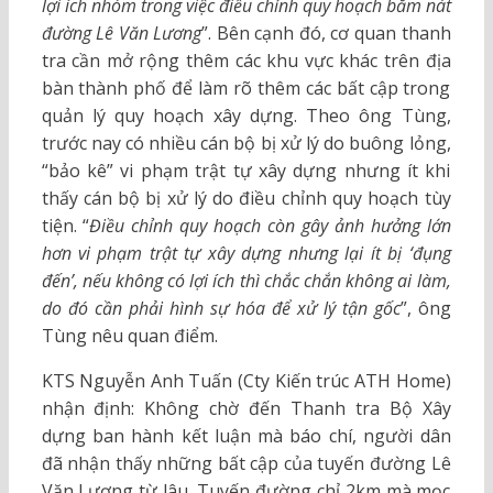
lợi ích nhóm trong việc điều chỉnh quy hoạch băm nát
đường Lê Văn Lương
”. Bên cạnh đó, cơ quan thanh
tra cần mở rộng thêm các khu vực khác trên địa
bàn thành phố để làm rõ thêm các bất cập trong
quản lý quy hoạch xây dựng. Theo ông Tùng,
trước nay có nhiều cán bộ bị xử lý do buông lỏng,
“bảo kê” vi phạm trật tự xây dựng nhưng ít khi
thấy cán bộ bị xử lý do điều chỉnh quy hoạch tùy
tiện. “
Điều chỉnh quy hoạch còn gây ảnh hưởng lớn
hơn vi phạm trật tự xây dựng nhưng lại ít bị ‘đụng
đến’, nếu không có lợi ích thì chắc chắn không ai làm,
do đó cần phải hình sự hóa để xử lý tận gốc
”, ông
Tùng nêu quan điểm.
KTS Nguyễn Anh Tuấn (Cty Kiến trúc ATH Home)
nhận định: Không chờ đến Thanh tra Bộ Xây
dựng ban hành kết luận mà báo chí, người dân
đã nhận thấy những bất cập của tuyến đường Lê
Văn Lương từ lâu. Tuyến đường chỉ 2km mà mọc