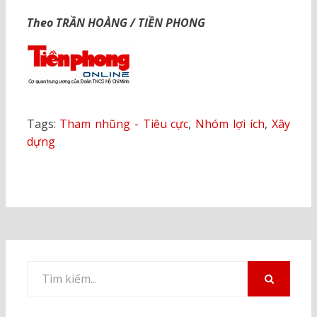
Theo TRẦN HOÀNG / TIỀN PHONG
Tags:
Tham nhũng - Tiêu cực
,
Nhóm lợi ích
,
Xây
dựng
Tìm
kiếm
TÌM
KIẾM
cho: