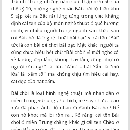
Tôi nhớ trong những năm cuối thập niên 50 của
thế kỷ 20, những nghệ nhân Bài chòi từ Liên khu
5 tập kết ra Bắc rất lúng túng trong việc khẳng
định cái tên của bộ môn nghệ thuật ở quê hương
mình, vì nhiều người trong ngành sân khấu vẫn
coi Bài chòi là “nghệ thuật bài bạc” vì cái tên “Bài”
tức là con bài để chơi bài bạc. Mặt khác, người ta
cũng chưa hiểu hết chữ “Bài chòi” vì mới nghe có
vẻ không đẹp lắm, không hay lắm, cũng như có
người còn nghĩ cái tên “Xẩm” – hát Xẩm là “mù
lòa” là “xẩm tối” mà không chịu tìm hiểu cái hay,
cái đẹp của hát Xẩm.
Bài chòi là loại hình nghệ thuật mà nhân dân ở
miền Trung vô cùng yêu thích, mê say như ca dao
xưa đã phản ảnh: Rủ nhau đi đánh Bài chòi/ Để
con nó khóc mà lòi rốn ra… Rõ ràng, cái tên Bài
chòi ở miền Trung chẳng khác gì cái tên Chèo ở
miền Bắc và cũng đã có ca dao: Tháng 5 ngày tám