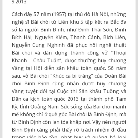
9.2013.
Cách đây 57 năm (1957) tại thủ đô Hà Nội, những
nghệ sĩ Bài chòi từ Liên khu 5 tập kết ra Bắc đa
số là người Bình Định, như Đinh Thái Sơn, Đinh
Bích Hải, Nguyễn Kiểm, Thanh Cảnh, Bích Liên,
Nguyễn Cung Nghinh đã phục hồi nghệ thuật
Bài chòi và dàn dựng thành công vở “Thoại
Khanh – Châu Tuấn”, được thưởng huy chương
Vàng tại Hội diễn sân khấu toàn quốc. 56 năm
sau, vở Bài chòi “Khúc ca bi tráng” của Đoàn Bài
chòi Bình Định cũng nhận được huy chương
Vàng tuyệt đối tại Cuộc thi Sân khấu Tuồng và
Dân ca kịch toàn quốc 2013 tại thành phố Tam
Kỳ, tỉnh Quảng Nam. Sức sống của Bài chòi mạnh
mẽ không chỉ ở quê gốc Bài chòi là Bình Định, mà
từ Bình Định còn lan tỏa khắp nơi. Vậy nên người
Bình Định càng phải thấy rõ trách nhiệm đi đầu
trong việc bảo tồn, phát huy và quảng bá loại