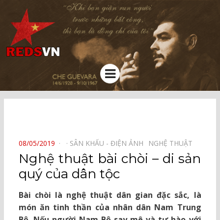
Kênh chia sẻ tri thức cộng đồng
Menu
⠀
POSTED
08/05/2019
SÂN KHẤU - ĐIỆN ẢNH⠀
NGHỆ THUẬT⠀
ON
Nghệ thuật bài chòi – di sản
quý của dân tộc
Bài chòi là nghệ thuật dân gian đặc sắc, là
món ăn tinh thần của nhân dân Nam Trung
Bộ. Nếu người Nam Bộ say mê và tự hào với