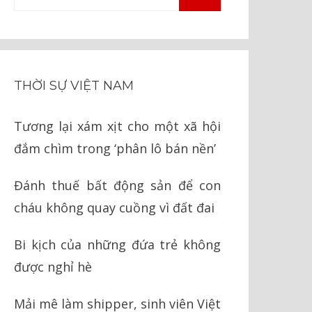
TÌM
kiếm
KIẾM
cho:
THỜI SỰ VIỆT NAM
Tương lại xám xịt cho một xã hội
đắm chìm trong ‘phân lô bán nền’
Đánh thuế bất động sản để con
cháu không quay cuồng vì đất đai
Bi kịch của những đứa trẻ không
được nghỉ hè
Mải mê làm shipper, sinh viên Việt