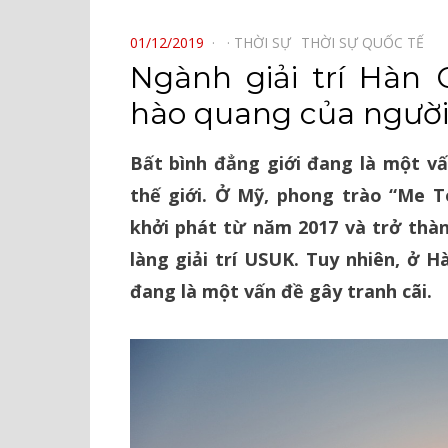
⠀
POSTED
01/12/2019
THỜI SỰ⠀
THỜI SỰ QUỐC TẾ⠀
ON
Ngành giải trí Hàn
hào quang của người
Bất bình đẳng giới đang là một vấ
thế giới. Ở Mỹ, phong trào “Me 
khởi phát từ năm 2017 và trở thà
làng giải trí USUK. Tuy nhiên, ở H
đang là một vấn đề gây tranh cãi.