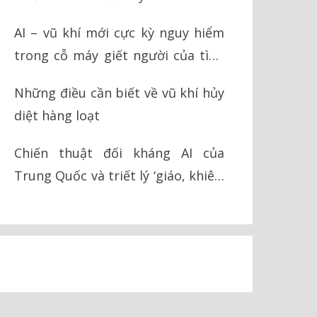
AI – vũ khí mới cực kỳ nguy hiểm
trong cỗ máy giết người của tình
báo Israel
Những điều cần biết về vũ khí hủy
diệt hàng loạt
Chiến thuật đối kháng AI của
Trung Quốc và triết lý ‘giáo, khiên’
trong chiến tranh hiện đại