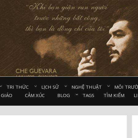
TRI THỨC⠀
LỊCH SỬ⠀
NGHỆ THUẬT⠀
MÔI TRƯ
 GIÁO⠀
CẢM XÚC⠀
BLOG⠀
TAGS
TÌM KIẾM
L