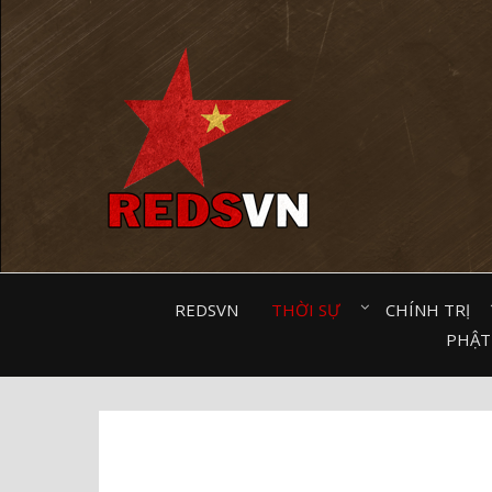
Kênh chia sẻ tri thức cộng đồng
REDSVN
THỜI SỰ⠀
CHÍNH TRỊ⠀
PHẬT