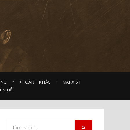
ỜNG⠀
KHOẢNH KHẮC⠀
MARXIST⠀
IÊN HỆ
Tìm