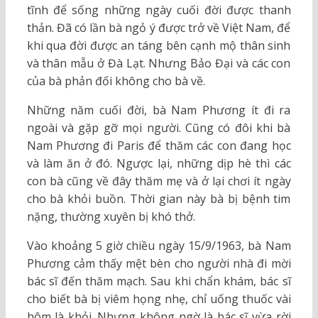
tĩnh để sống những ngày cuối đời được thanh
thản. Đã có lần bà ngỏ ý được trở về Việt Nam, để
khi qua đời được an táng bên cạnh mộ thân sinh
và thân mẫu ở Đà Lạt. Nhưng Bảo Đại và các con
của bà phản đối không cho bà về.
Những năm cuối đời, bà Nam Phương ít đi ra
ngoài và gặp gỡ mọi người. Cũng có đôi khi bà
Nam Phương đi Paris để thăm các con đang học
và làm ăn ở đó. Ngược lại, những dịp hè thì các
con bà cũng về đây thăm mẹ và ở lại chơi ít ngày
cho bà khỏi buồn. Thời gian này bà bị bệnh tim
nặng, thường xuyên bị khó thở.
Vào khoảng 5 giờ chiều ngày 15/9/1963, bà Nam
Phương cảm thấy mệt bèn cho người nhà đi mời
bác sĩ đến thăm mạch. Sau khi chẩn khám, bác sĩ
cho biết bà bị viêm họng nhẹ, chỉ uống thuốc vài
hôm là khỏi. Nhưng không ngờ là bác sĩ vừa rời