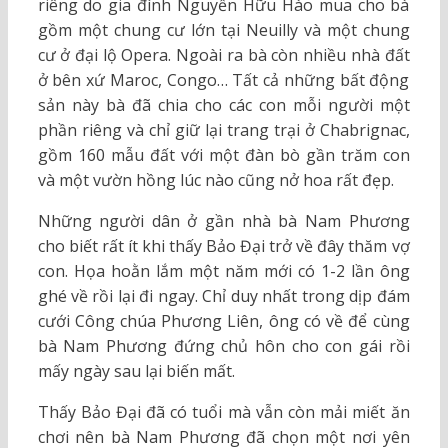
riêng do gia đình Nguyễn Hữu Hào mua cho bà
gồm một chung cư lớn tại Neuilly và một chung
cư ở đại lộ Opera. Ngoài ra bà còn nhiều nhà đất
ở bên xứ Maroc, Congo… Tất cả những bất động
sản này bà đã chia cho các con mỗi người một
phần riêng và chỉ giữ lại trang trại ở Chabrignac,
gồm 160 mẫu đất với một đàn bò gần trăm con
và một vườn hồng lúc nào cũng nở hoa rất đẹp.
Những người dân ở gần nhà bà Nam Phương
cho biết rất ít khi thấy Bảo Đại trở về đây thăm vợ
con. Họa hoằn lắm một năm mới có 1-2 lần ông
ghé về rồi lại đi ngay. Chỉ duy nhất trong dịp đám
cưới Công chúa Phương Liên, ông có về để cùng
bà Nam Phương đứng chủ hôn cho con gái rồi
mấy ngày sau lại biến mất.
Thấy Bảo Đại đã có tuổi mà vẫn còn mải miết ăn
chơi nên bà Nam Phương đã chọn một nơi yên