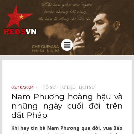
Kênh chia sẻ tri thức cộng đồng
Menu
⠀
POSTED
05/10/2024
HỒ SƠ - TƯ LIỆU⠀
LỊCH SỬ⠀
ON
Nam Phương hoàng hậu và
những ngày cuối đời trên
đất Pháp
Khi hay tin bà Nam Phương qua đời, vua Bảo