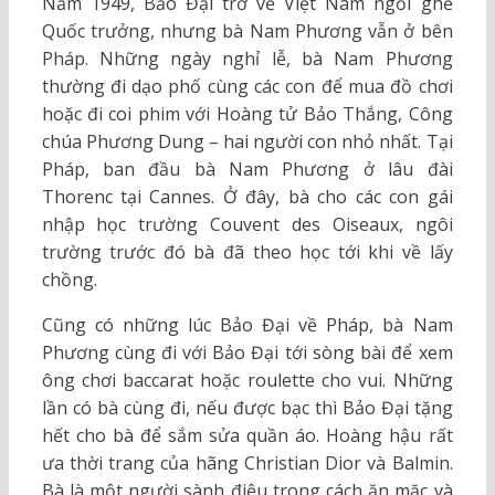
Năm 1949, Bảo Đại trở về Việt Nam ngồi ghế
Quốc trưởng, nhưng bà Nam Phương vẫn ở bên
Pháp. Những ngày nghỉ lễ, bà Nam Phương
thường đi dạo phố cùng các con để mua đồ chơi
hoặc đi coi phim với Hoàng tử Bảo Thắng, Công
chúa Phương Dung – hai người con nhỏ nhất. Tại
Pháp, ban đầu bà Nam Phương ở lâu đài
Thorenc tại Cannes. Ở đây, bà cho các con gái
nhập học trường Couvent des Oiseaux, ngôi
trường trước đó bà đã theo học tới khi về lấy
chồng.
Cũng có những lúc Bảo Đại về Pháp, bà Nam
Phương cùng đi với Bảo Đại tới sòng bài để xem
ông chơi baccarat hoặc roulette cho vui. Những
lần có bà cùng đi, nếu được bạc thì Bảo Đại tặng
hết cho bà để sắm sửa quần áo. Hoàng hậu rất
ưa thời trang của hãng Christian Dior và Balmin.
Bà là một người sành điệu trong cách ăn mặc và