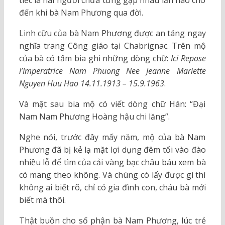
tiếc là hai người chưa từng gặp nhau lần nào cho
đến khi bà Nam Phương qua đời.
Linh cữu của bà Nam Phương được an táng ngay
nghĩa trang Công giáo tại Chabrignac. Trên mộ
của bà có tấm bia ghi những dòng chữ:
Ici Repose
l’Imperatrice Nam Phuong Nee Jeanne Mariette
Nguyen Huu Hao 14.11.1913 – 15.9.1963
.
Và mặt sau bia mộ có viết dòng chữ Hán: “Đại
Nam Nam Phương Hoàng hậu chi lăng”.
Nghe nói, trước đây mấy năm, mộ của bà Nam
Phương đã bị kẻ lạ mặt lợi dụng đêm tối vào đào
nhiều lỗ để tìm của cải vàng bạc châu báu xem bà
có mang theo không. Và chúng có lấy được gì thì
không ai biết rõ, chỉ có gia đình con, cháu bà mới
biết mà thôi.
Thật buồn cho số phận bà Nam Phương, lúc trẻ