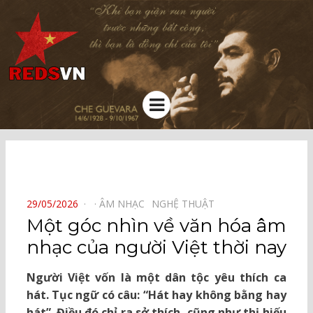
Kênh chia sẻ tri thức cộng đồng
Menu
⠀
POSTED
29/05/2026
ÂM NHẠC⠀
NGHỆ THUẬT⠀
ON
Một góc nhìn về văn hóa âm
nhạc của người Việt thời nay
Người Việt vốn là một dân tộc yêu thích ca
hát. Tục ngữ có câu: “Hát hay không bằng hay
hát”. Điều đó chỉ ra sở thích, cũng như thị hiếu