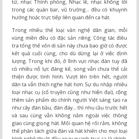
tử, nhạc Thính phòng, Nhạc lễ, nhạc không lời
trong các quán bar, vũ trường… đều có khuynh
hướng hoặc trực tiếp liên quan đến ca hát.
Trong nhiều thể loại văn nghệ dân gian, mỗi
vùng miền đều có đặc sản riêng. Công tác điều
tra tổng thể vốn di sản này chưa bao giờ có được
kết quả cuối cùng, cho dù dừng lại ở việc định
lượng. Trong khi đó, ở lĩnh vực nhạc đàn tuy đã
có nhiều nỗ lực đáng kể, song vẫn chưa thể cải
thiện được tình hình. Vượt lên trên hết, người
dân ta vẫn thích nghe hát hơn. Sự du nhập nhiều
loại nhạc cụ (cổ truyền cũng như hiện đại), cộng
thêm sản phẩm do chính người Việt sáng tạo ra
như cây đàn bầu, đàn đáy… thì nhu cầu trước hết
và sau cùng vẫn không nằm ngoài việc thông
giao cùng giọng hát. Mối quan hệ rối rắm, không
thể phân tách giữa đàn và hát khiến cho mọi loại
hình nghệ thuật đều xoay quanh trục ca là chính.