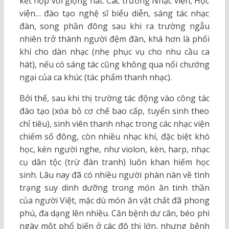
kết hợp với giọng hát. Các trường Nhạc viện, Học
viện… đào tạo nghệ sĩ biểu diễn, sáng tác nhạc
đàn, song phần đông sau khi ra trường ngẫu
nhiên trở thành người đệm đàn, khá hơn là phối
khí cho dàn nhạc (nhẹ phục vụ cho nhu cầu ca
hát), nếu có sáng tác cũng không qua nổi chướng
ngại của ca khúc (tác phẩm thanh nhạc).
Bởi thế, sau khi thị trường tác động vào công tác
đào tạo (xóa bỏ cơ chế bao cấp, tuyển sinh theo
chỉ tiêu), sinh viên thanh nhạc trong các nhạc viện
chiếm số đông, còn nhiều nhạc khí, đặc biệt khó
học, kén người nghe, như violon, kèn, harp, nhạc
cụ dân tộc (trừ đàn tranh) luôn khan hiếm học
sinh. Lâu nay đã có nhiều người phàn nàn về tình
trạng suy dinh dưỡng trong món ăn tinh thần
của người Việt, mặc dù món ăn vật chất đã phong
phú, đa dạng lên nhiều. Căn bệnh dư cân, béo phì
ngày một phổ biến ở các đô thị lớn, nhưng bệnh