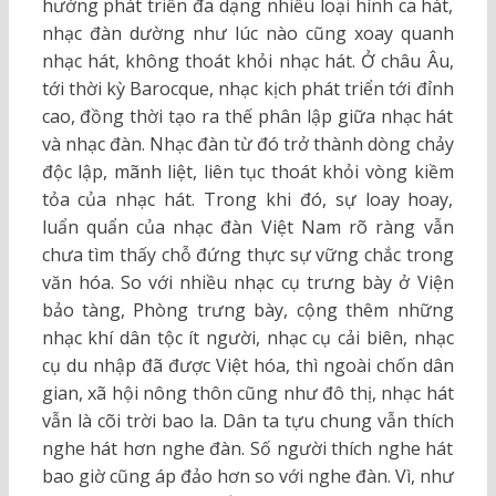
hướng phát triển đa dạng nhiều loại hình ca hát,
nhạc đàn dường như lúc nào cũng xoay quanh
nhạc hát, không thoát khỏi nhạc hát. Ở châu Âu,
tới thời kỳ Barocque, nhạc kịch phát triển tới đỉnh
cao, đồng thời tạo ra thế phân lập giữa nhạc hát
và nhạc đàn. Nhạc đàn từ đó trở thành dòng chảy
độc lập, mãnh liệt, liên tục thoát khỏi vòng kiềm
tỏa của nhạc hát. Trong khi đó, sự loay hoay,
luẩn quẩn của nhạc đàn Việt Nam rõ ràng vẫn
chưa tìm thấy chỗ đứng thực sự vững chắc trong
văn hóa. So với nhiều nhạc cụ trưng bày ở Viện
bảo tàng, Phòng trưng bày, cộng thêm những
nhạc khí dân tộc ít người, nhạc cụ cải biên, nhạc
cụ du nhập đã được Việt hóa, thì ngoài chốn dân
gian, xã hội nông thôn cũng như đô thị, nhạc hát
vẫn là cõi trời bao la. Dân ta tựu chung vẫn thích
nghe hát hơn nghe đàn. Số người thích nghe hát
bao giờ cũng áp đảo hơn so với nghe đàn. Vì, như