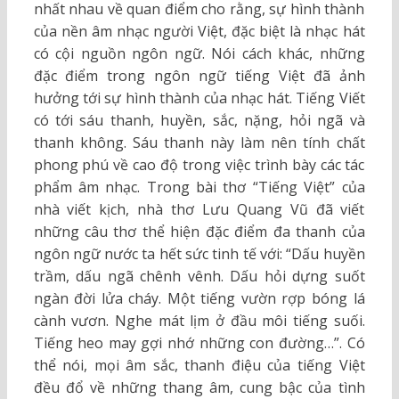
nhất nhau về quan điểm cho rằng, sự hình thành
của nền âm nhạc người Việt, đặc biệt là nhạc hát
có cội nguồn ngôn ngữ. Nói cách khác, những
đặc điểm trong ngôn ngữ tiếng Việt đã ảnh
hưởng tới sự hình thành của nhạc hát. Tiếng Viết
có tới sáu thanh, huyền, sắc, nặng, hỏi ngã và
thanh không. Sáu thanh này làm nên tính chất
phong phú về cao độ trong việc trình bày các tác
phẩm âm nhạc. Trong bài thơ “Tiếng Việt” của
nhà viết kịch, nhà thơ Lưu Quang Vũ đã viết
những câu thơ thể hiện đặc điểm đa thanh của
ngôn ngữ nước ta hết sức tinh tế với: “Dấu huyền
trầm, dấu ngã chênh vênh. Dấu hỏi dựng suốt
ngàn đời lửa cháy. Một tiếng vườn rợp bóng lá
cành vươn. Nghe mát lịm ở đầu môi tiếng suối.
Tiếng heo may gợi nhớ những con đường…”. Có
thể nói, mọi âm sắc, thanh điệu của tiếng Việt
đều đổ về những thang âm, cung bậc của tình