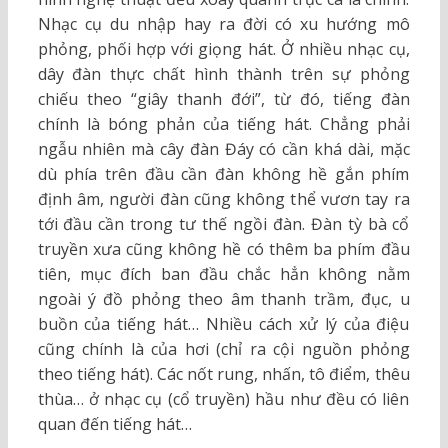
Nhạc cụ du nhập hay ra đời có xu hướng mô
phỏng, phối hợp với giọng hát. Ở nhiều nhạc cụ,
dây đàn thực chất hình thành trên sự phỏng
chiếu theo “giây thanh đới”, từ đó, tiếng đàn
chính là bóng phản của tiếng hát. Chẳng phải
ngẫu nhiên mà cây đàn Đáy có cần khá dài, mặc
dù phía trên đầu cần đàn không hề gắn phím
định âm, người đàn cũng không thể vươn tay ra
tới đầu cần trong tư thế ngồi đàn. Đàn tỳ bà cổ
truyền xưa cũng không hề có thêm ba phím đầu
tiên, mục đích ban đầu chắc hẳn không nằm
ngoài ý đồ phỏng theo âm thanh trầm, đục, u
buồn của tiếng hát… Nhiều cách xử lý của điệu
cũng chính là của hơi (chỉ ra cội nguồn phỏng
theo tiếng hát). Các nốt rung, nhấn, tô điểm, thêu
thùa… ở nhạc cụ (cổ truyền) hầu như đều có liên
quan đến tiếng hát…