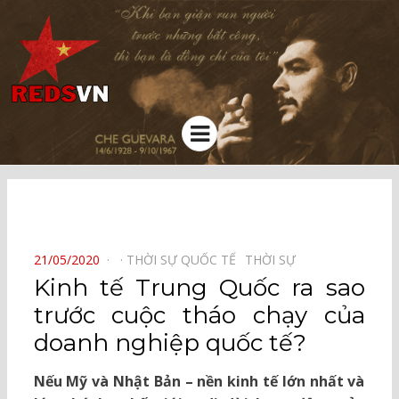
Kênh chia sẻ tri thức cộng đồng
Menu
⠀
POSTED
21/05/2020
THỜI SỰ QUỐC TẾ⠀
THỜI SỰ⠀
ON
Kinh tế Trung Quốc ra sao
trước cuộc tháo chạy của
doanh nghiệp quốc tế?
Nếu Mỹ và Nhật Bản – nền kinh tế lớn nhất và