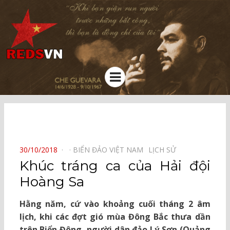
Kênh chia sẻ tri thức cộng đồng
Menu
⠀
POSTED
30/10/2018
BIỂN ĐẢO VIỆT NAM⠀
LỊCH SỬ⠀
ON
Khúc tráng ca của Hải đội
Hoàng Sa
Hằng năm, cứ vào khoảng cuối tháng 2 âm
lịch, khi các đợt gió mùa Đông Bắc thưa dần
trên Biển Đông, người dân đảo Lý Sơn (Quảng