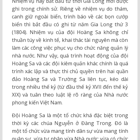
Nhiệm vụ này bắt đầu từ thời Gia Long mới được
ghi trong chính sử. Riêng về nhiệm vụ do thám,
canh giữ ngoài biển, trình báo về các bọn cướp
biển thì bắt đầu có ghi từ năm Gia Long thứ 3
(1804). Nhiệm vụ của đội Hoàng Sa không chỉ
thuần túy về kinh tế, khai thác tài nguyên mà còn
làm các công việc phục vụ cho chức năng quản lý
nhà nước. Như vậy, quá trình hoạt động của đội
Hoàng Sa và các đội kiêm quản khác chính là quá
trình xác lập và thực thi chủ quyền trên hai quần
đảo Hoàng Sa và Trường Sa liên tục, kéo dài
trong nhiều thế kỷ (từ đầu thế kỷ XVII đến thế kỷ
XIX) và tuân theo luật lệ rõ ràng của Nhà nước
phong kiến Việt Nam.
Đội Hoàng Sa là một tổ chức khá đặc biệt trong
thời kỳ các chúa Nguyễn ở Đàng Trong. Đó là
một tổ chức vừa mang tính dân sự vừa mang tính
quân sự, vừa tư nhân vừa Nhà nước; vừa có chức