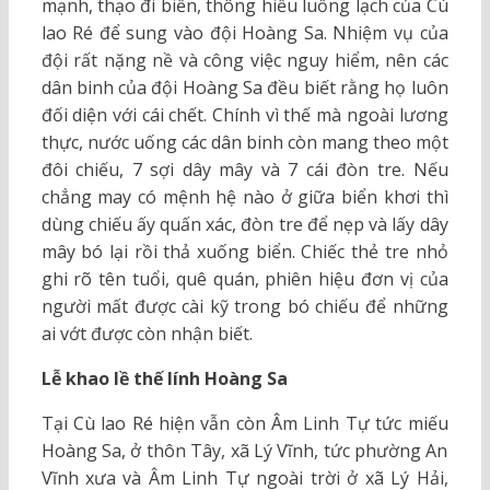
mạnh, thạo đi biển, thông hiểu luồng lạch của Cù
lao Ré để sung vào đội Hoàng Sa. Nhiệm vụ của
đội rất nặng nề và công việc nguy hiểm, nên các
dân binh của đội Hoàng Sa đều biết rằng họ luôn
đối diện với cái chết. Chính vì thế mà ngoài lương
thực, nước uống các dân binh còn mang theo một
đôi chiếu, 7 sợi dây mây và 7 cái đòn tre. Nếu
chẳng may có mệnh hệ nào ở giữa biển khơi thì
dùng chiếu ấy quấn xác, đòn tre để nẹp và lấy dây
mây bó lại rồi thả xuống biển. Chiếc thẻ tre nhỏ
ghi rõ tên tuổi, quê quán, phiên hiệu đơn vị của
người mất được cài kỹ trong bó chiếu để những
ai vớt được còn nhận biết.
Lễ khao lề thế lính Hoàng Sa
Tại Cù lao Ré hiện vẫn còn Âm Linh Tự tức miếu
Hoàng Sa, ở thôn Tây, xã Lý Vĩnh, tức phường An
Vĩnh xưa và Âm Linh Tự ngoài trời ở xã Lý Hải,