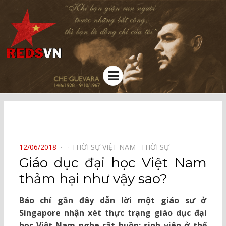
Kênh chia sẻ tri thức cộng đồng
Menu
⠀
POSTED
12/06/2018
THỜI SỰ VIỆT NAM⠀
THỜI SỰ⠀
ON
Giáo dục đại học Việt Nam
thảm hại như vậy sao?
Báo chí gần đây dẫn lời một giáo sư ở
Singapore nhận xét thực trạng giáo dục đại
học Việt Nam nghe rất buồn: sinh viên ở thế