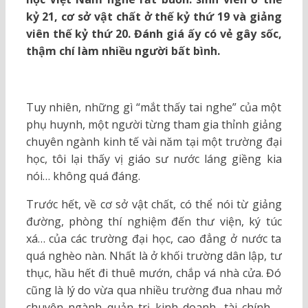
kỷ 21, cơ sở vật chất ở thế kỷ thứ 19 và giảng
viên thế kỷ thứ 20. Đánh giá ấy có vẻ gây sốc,
thậm chí làm nhiều người bất bình.
Tuy nhiên, những gì “mắt thấy tai nghe” của một
phụ huynh, một người từng tham gia thỉnh giảng
chuyên ngành kinh tế vài năm tại một trường đại
học, tôi lại thấy vị giáo sư nước láng giềng kia
nói… không quá đáng.
Trước hết, về cơ sở vật chất, có thể nói từ giảng
đường, phòng thí nghiệm đến thư viện, ký túc
xá… của các trường đại học, cao đẳng ở nước ta
quá nghèo nàn. Nhất là ở khối trường dân lập, tư
thục, hầu hết đi thuê mướn, chắp vá nhà cửa. Đó
cũng là lý do vừa qua nhiều trường đua nhau mở
chuyên ngành quản trị kinh doanh, tài chính –