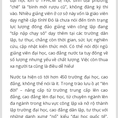
đại học lớn ở TPHCM bị học sinh địa phương
“chê” là “bình mới rượu cũ”, không đăng ký thi
vào. Nhiều giảng viên ở cơ sở này vốn là giáo viên
dạy nghề cấp tỉnh! Đó là chưa nói đến tình trạng
lực lượng đông đảo giảng viên công lập đang
“tấp nập chạy sô” dạy thêm tại các trường dân
lập, tư thục, chẳng còn thời gian, sức lực nghiên
cứu, cập nhật kiến thức mới. Có thể nói đội ngũ
giảng viên đại học, cao đẳng nước ta tuy đông về
số lượng nhưng yếu về chất lượng. Việc còn thua
xa người ta cũng là điều dễ hiểu!
Nước ta hiện có tới hơn 450 trường đại học, cao
đẳng, không thể nói là ít. Trong trào lưu ồ ạt “lên
đời” – nâng cấp từ trường trung cấp lên cao
đẳng, cao đẳng lên đại học, từ chuyên ngành lên
đa ngành trong khu vực công lập và nở rộ thành
lập trường đại học, cao đẳng dân lập, tư thục với
những danh xưng “nổ” kiểu “đại học quốc tế”,