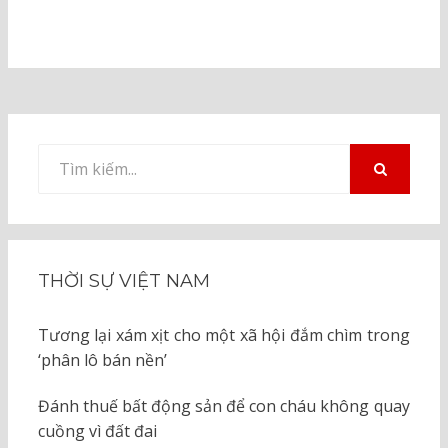
Tìm
kiếm
TÌM
KIẾM
cho:
THỜI SỰ VIỆT NAM
Tương lại xám xịt cho một xã hội đắm chìm trong
‘phân lô bán nền’
Đánh thuế bất động sản để con cháu không quay
cuồng vì đất đai