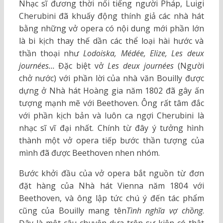
Nhạc sĩ đương thời nổi tiếng người Pháp, Luigi
Cherubini đã khuấy động thính giả các nhà hát
bằng những vở opera có nội dung mới phần lớn
là bi kịch thay thế dần các thể loại hài hước và
thần thoại như
Lodoiska,
Médée, Elize, Les deux
journées…
Đặc biệt vở
Les deux journées
(Người
chở nước)
với phần lời của nhà văn Bouilly được
dựng ở Nhà hát Hoàng gia năm 1802
đã gây ấn
tượng mạnh mẽ với Beethoven. Ông rất tâm đắc
với phần kịch bản và luôn ca ngợi Cherubini là
nhạc sĩ vĩ đại nhất. Chính từ đây ý tưởng hình
thành một vở opera tiếp bước thần tượng của
mình đã được Beethoven nhen nhóm.
Bước khởi đầu của vở opera bắt nguồn từ đơn
đặt hàng của Nhà hát Vienna năm 1804 với
Beethoven, và ông lập tức chú ý đến tác phẩm
cũng của Bouilly mang tên
Tình nghĩa vợ chồng
.