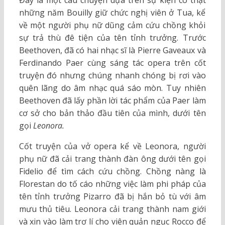
Đây là một câu chuyện dựa trên sự kiện có thật
những năm Bouilly giữ chức nghị viên ở Tua, kể
về một người phụ nữ dũng cảm cứu chồng khỏi
sự trả thù đê tiện của tên tỉnh trưởng. Trước
Beethoven, đã có hai nhạc sĩ là Pierre Gaveaux và
Ferdinando Paer cùng sáng tác opera trên cốt
truyện đó nhưng chúng nhanh chóng bị rơi vào
quên lãng do âm nhạc quá sáo mòn. Tuy nhiên
Beethoven đã lấy phần lời tác phẩm của Paer làm
cơ sở cho bản thảo đầu tiên của mình, dưới tên
gọi
Leonora.
Cốt truyện của vở opera kể về Leonora, người
phụ nữ đã cải trang thành đàn ông dưới tên gọi
Fidelio để tìm cách cứu chồng. Chồng nàng là
Florestan do tố cáo những việc làm phi pháp của
tên tỉnh trưởng Pizarro đã bị hắn bỏ tù với âm
mưu thủ tiêu. Leonora cải trang thành nam giới
và xin vào làm trợ lí cho viên quản ngục Rocco để