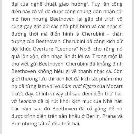
đại của nghệ thuật giao hưởng”. Tuy lần công
diễn này có vẻ đã được công chúng đón nhận cởi
mở hơn nhưng Beethoven lại gặp chỉ trích vô
cùng gay gắt bởi các nhà phê bình và các nhạc sĩ
đương thời mà điển hình là Cherubini – thần
tượng của Beethoven. Cherubini đã công kích dữ
dội khúc Overture “Leonora” No.3, cho rằng nó
quá lộn xộn, dàn nhạc lấn át lời ca. Trong một lá
thư viết gửi Beethoven, Cherubini đã khẳng định
Beethoven không hiểu gì về thanh nhạc cả. Còn
giới thượng lưu thì kịch liệt đả kích tác phẩm như
họ đã từng làm với vở
Đám cưới Figaro
của Mozart
trước đây. Chính vì vậy chỉ sau đêm diễn thứ hai,
vở
Leonora
đã bị rút khỏi kịch mục của Nhà hát.
Các năm sau đó Beethoven đã cố gắng để nó
được trình diễn trên sân khấu ở Berlin, Praha và
Bon nhưng tất cả đều thất bại.