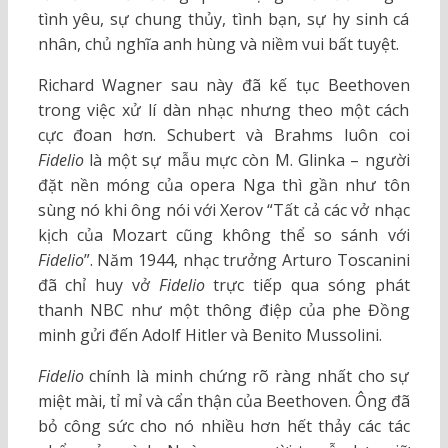
tình yêu, sự chung thủy, tình bạn, sự hy sinh cá
nhân, chủ nghĩa anh hùng và niềm vui bất tuyệt.
Richard Wagner sau này đã kế tục Beethoven
trong việc xử lí dàn nhạc nhưng theo một cách
cực đoan hơn. Schubert và Brahms luôn coi
Fidelio
là một sự mẫu mực còn M. Glinka – người
đặt nền móng của opera Nga thì gần như tôn
sùng nó khi ông nói với Xerov “Tất cả các vở nhạc
kịch của Mozart cũng không thể so sánh với
Fidelio
”. Năm 1944, nhạc trưởng Arturo Toscanini
đã chỉ huy vở
Fidelio
trực tiếp qua sóng phát
thanh NBC như một thông điệp của phe Đồng
minh gửi đến Adolf Hitler và Benito Mussolini.
Fidelio
chính là minh chứng rõ ràng nhất cho sự
miệt mài, tỉ mỉ và cẩn thận của Beethoven. Ông đã
bỏ công sức cho nó nhiều hơn hết thảy các tác