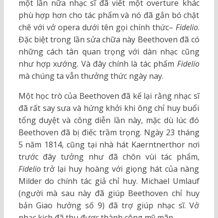
một lần nữa nhạc sĩ đã viết một overture khác
phù hợp hơn cho tác phẩm và nó đã gắn bó chặt
chẽ với vở opera dưới tên gọi chính thức–
Fidelio
.
Đặc biệt trong lần sửa chữa này Beethoven đã có
những cách tân quan trọng với dàn nhạc cũng
như hợp xướng. Và đây chính là tác phẩm
Fidelio
mà chúng ta vẫn thưởng thức ngày nay.
Một học trò của Beethoven đã kể lại rằng nhạc sĩ
đã rất say sưa và hứng khởi khi ông chỉ huy buổi
tổng duyệt và công diễn lần này, mặc dù lúc đó
Beethoven đã bị điếc trầm trọng. Ngày 23 tháng
5 năm 1814, cũng tại nhà hát Kaerntnerthor nơi
trước đây tưởng như đã chôn vùi tác phẩm,
Fidelio
trở lại huy hoàng với giọng hát của nàng
Milder do chính tác giả chỉ huy. Michael Umlauf
(người mà sau này đã giúp Beethoven chỉ huy
bản Giao hưởng số 9) đã trợ giúp nhạc sĩ. Vở
nhạc kịch đã thu được thành công mỹ mãn.