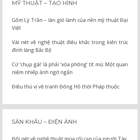
MỸ THUẬT – TẠO HÌNH
Gốm Lý Trần – làn gió lành của nền mỹ thuật Đại
Việt
Vài nét về nghệ thuật điêu khắc trong kiến trúc
đình làng Bắc Bộ
Cứ ‘chụp gái’ là phải ‘xóa phông’ tít mù: Một quan
niệm nhiếp ảnh ngớ ngẩn
Điều thú vị về tranh Đông Hồ thời Pháp thuộc
SÂN KHẤU – ĐIỆN ẢNH
Đôi nét về nghệ thuật múa rối cạn của người Tày