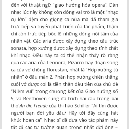
đến với thuật ngữ “giao hưởng hóa opera”. Dàn
nhạc lúc này không còn đóng vai trò là một “nhạc
cụ lớn” đệm cho giọng ca nữa mà đã tham gia
trực tiếp và tuyến phát triển của tác phẩm, thậm
chí còn trực tiếp bộc lộ những dòng nội tâm của
nhân vật. Các aria được xây dựng theo cấu trúc
sonata, hợp xướng được xây dựng theo tính chất
khí nhạc. Điều này ta có thể nhận thấy rõ ràng
qua các aria của Leonora, Pizarro hay đoạn song
ca của vợ chồng Florestan, nhất là “Hợp xướng tù
nhân” ở đầu màn 2. Phần hợp xướng chiến thắng
cuối vở được coi là tiền thân đầu tiên của chủ đề
“Niềm vui” trong chương kết của Giao hưởng số
9, và Beethoven cũng đã trích hai câu trong bài
thơ
An die Freude
của thi hào Schiller “Ai tìm được
người bạn đời yêu dấu/ Hãy tới đây cùng hát
khúc hoan ca”. Nhạc sĩ đã đưa vào tác phẩm này
tất cả các tư tưởng quan trọng nhất đời ông –