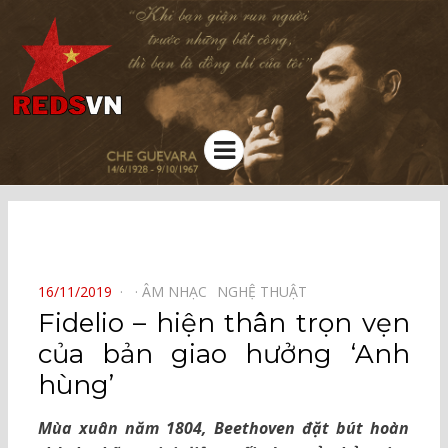
Kênh chia sẻ tri thức cộng đồng
Menu
⠀
POSTED
16/11/2019
ÂM NHẠC⠀
NGHỆ THUẬT⠀
ON
Fidelio – hiện thân trọn vẹn
của bản giao hưởng ‘Anh
hùng’
Mùa xuân năm 1804, Beethoven đặt bút hoàn