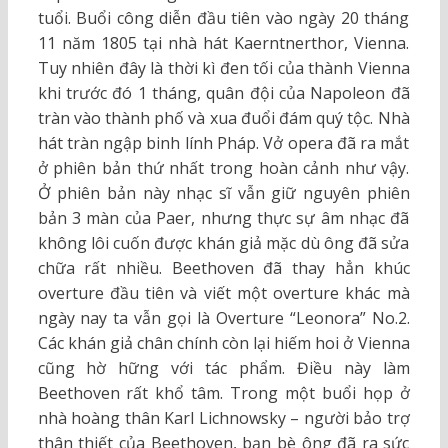
tuổi. Buổi công diễn đầu tiên vào ngày 20 tháng
11 năm 1805 tại nhà hát Kaerntnerthor, Vienna.
Tuy nhiên đây là thời kì đen tối của thành Vienna
khi trước đó 1 tháng, quân đội của Napoleon đã
tràn vào thành phố và xua đuổi đám quý tộc. Nhà
hát tràn ngập binh lính Pháp. Vở opera đã ra mắt
ở phiên bản thứ nhất trong hoàn cảnh như vậy.
Ở phiên bản này nhạc sĩ vẫn giữ nguyên phiên
bản 3 màn của Paer, nhưng thực sự âm nhạc đã
không lôi cuốn được khán giả mặc dù ông đã sửa
chữa rất nhiều. Beethoven đã thay hẳn khúc
overture đầu tiên và viết một overture khác mà
ngày nay ta vẫn gọi là Overture “Leonora” No.2.
Các khán giả chân chính còn lại hiếm hoi ở Vienna
cũng hờ hững với tác phẩm. Điều này làm
Beethoven rất khổ tâm. Trong một buổi họp ở
nhà hoàng thân Karl Lichnowsky – người bảo trợ
thân thiết của Beethoven, bạn bè ông đã ra sức