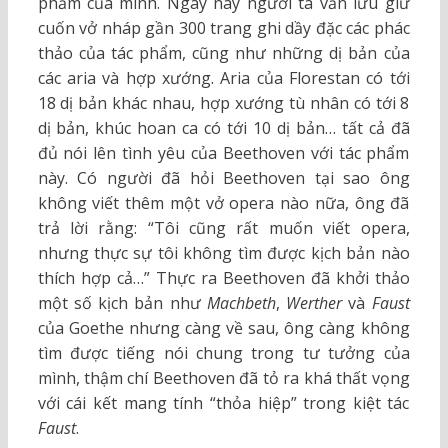
phẩm của mình. Ngày nay người ta vẫn lưu giữ
cuốn vở nháp gần 300 trang ghi dầy đặc các phác
thảo của tác phẩm, cũng như những dị bản của
các aria và hợp xướng. Aria của Florestan có tới
18 dị bản khác nhau, hợp xướng tù nhân có tới 8
dị bản, khúc hoan ca có tới 10 dị bản… tất cả đã
đủ nói lên tình yêu của Beethoven với tác phẩm
này. Có người đã hỏi Beethoven tại sao ông
không viết thêm một vở opera nào nữa, ông đã
trả lời rằng: “Tôi cũng rất muốn viết opera,
nhưng thực sự tôi không tìm được kịch bản nào
thích hợp cả…” Thực ra Beethoven đã khởi thảo
một số kịch bản như
Machbeth
,
Werther
và
Faust
của Goethe nhưng càng về sau, ông càng không
tìm được tiếng nói chung trong tư tưởng của
mình, thậm chí Beethoven đã tỏ ra khá thất vọng
với cái kết mang tính “thỏa hiệp” trong kiệt tác
Faust
.