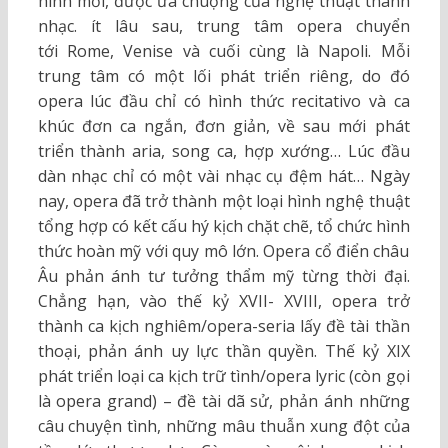
hình mới, được ưa chuộng của nghệ thuật thanh
nhạc. ít lâu sau, trung tâm opera chuyển
tới Rome, Venise và cuối cùng là Napoli. Mỗi
trung tâm có một lối phát triển riêng, do đó
opera lúc đầu chỉ có hình thức recitativo và ca
khúc đơn ca ngắn, đơn giản, về sau mới phát
triển thành aria, song ca, hợp xướng… Lúc đầu
dàn nhạc chỉ có một vài nhạc cụ đệm hát… Ngày
nay, opera đã trở thành một loại hình nghệ thuật
tổng hợp có kết cấu hý kịch chặt chẽ, tổ chức hình
thức hoàn mỹ với quy mô lớn. Opera cổ điển châu
Âu phản ánh tư tưởng thẩm mỹ từng thời đại.
Chẳng hạn, vào thế kỷ XVII- XVIII, opera trở
thành ca kịch nghiêm/opera-seria lấy đề tài thần
thoại, phản ánh uy lực thần quyền. Thế kỷ XIX
phát triển loại ca kịch trữ tình/opera lyric (còn gọi
là opera grand) – đề tài dã sử, phản ánh những
câu chuyện tình, những mâu thuẫn xung đột của