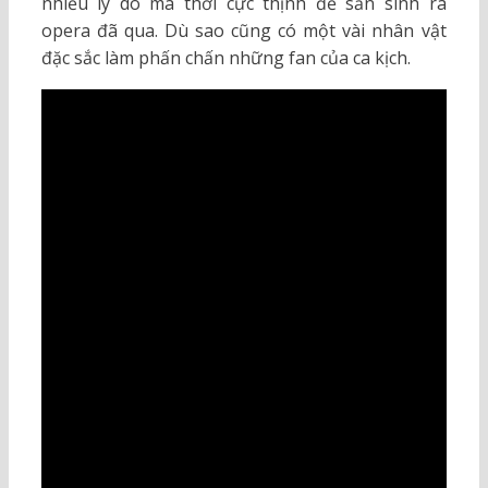
nhiều lý do mà thời cực thịnh để sản sinh ra
opera đã qua. Dù sao cũng có một vài nhân vật
đặc sắc làm phấn chấn những fan của ca kịch.