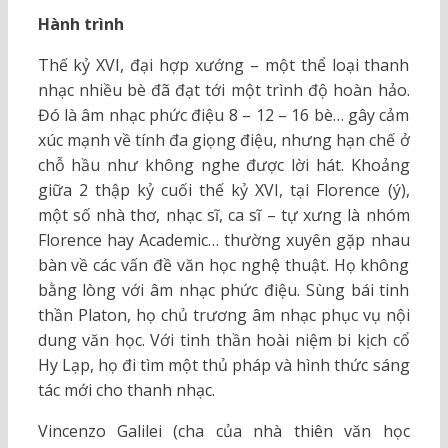
Hành trình
Thế kỷ XVI, đại hợp xướng – một thể loại thanh
nhạc nhiều bè đã đạt tới một trình độ hoàn hảo.
Đó là âm nhạc phức điệu 8 – 12 – 16 bè… gây cảm
xúc mạnh về tính đa giọng điệu, nhưng hạn chế ở
chỗ hầu như không nghe được lời hát. Khoảng
giữa 2 thập kỷ cuối thế kỷ XVI, tại Florence (ý),
một số nhà thơ, nhạc sĩ, ca sĩ – tự xưng là nhóm
Florence hay Academic… thường xuyên gặp nhau
bàn về các vấn đề văn học nghệ thuật. Họ không
bằng lòng với âm nhạc phức điệu. Sùng bái tinh
thần Platon, họ chủ trương âm nhạc phục vụ nội
dung văn học. Với tinh thần hoài niệm bi kịch cổ
Hy Lạp, họ đi tìm một thủ pháp và hình thức sáng
tác mới cho thanh nhạc.
Vincenzo Galilei (cha của nhà thiên văn học