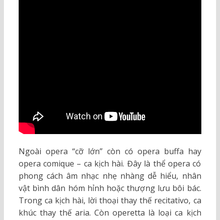
Ngoài opera “cỡ lớn” còn có opera buffa hay
opera comique – ca kịch hài. Đây là thể opera có
phong cách âm nhạc nhẹ nhàng dễ hiểu, nhân
vật bình dân hóm hỉnh hoặc thượng lưu bôi bác.
Trong ca kịch hài, lời thoại thay thế recitativo, ca
khúc thay thế aria. Còn operetta là loại ca kịch