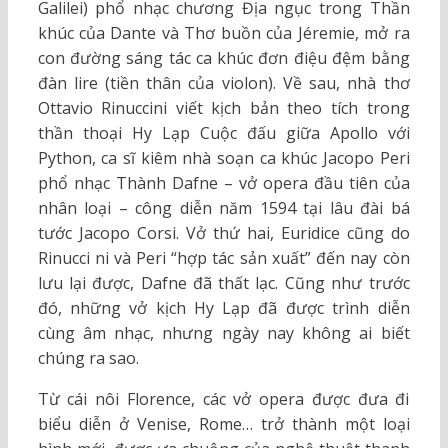
Galilei) phổ nhạc chương Địa ngục trong Thần
khúc của Dante và Thơ buồn của Jéremie, mở ra
con đường sáng tác ca khúc đơn điệu đệm bằng
đàn lire (tiền thân của violon). Về sau, nhà thơ
Ottavio Rinuccini viết kịch bản theo tích trong
thần thoại Hy Lạp Cuộc đấu giữa Apollo với
Python, ca sĩ kiêm nhà soạn ca khúc Jacopo Peri
phổ nhạc Thành Dafne – vở opera đầu tiên của
nhân loại – công diễn năm 1594 tại lâu đài bá
tước Jacopo Corsi. Vở thứ hai, Euridice cũng do
Rinucci ni và Peri “hợp tác sản xuất” đến nay còn
lưu lại được, Dafne đã thất lạc. Cũng như trước
đó, những vở kịch Hy Lạp đã được trình diễn
cùng âm nhạc, nhưng ngày nay không ai biết
chúng ra sao.
Từ cái nôi Florence, các vở opera được đưa đi
biểu diễn ở Venise, Rome… trở thành một loại