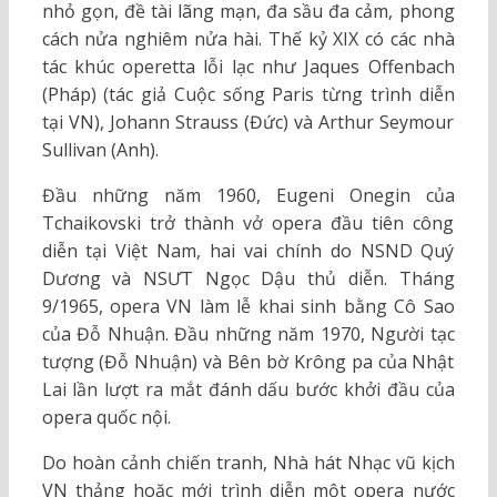
nhỏ gọn, đề tài lãng mạn, đa sầu đa cảm, phong
cách nửa nghiêm nửa hài. Thế kỷ XIX có các nhà
tác khúc operetta lỗi lạc như Jaques Offenbach
(Pháp) (tác giả Cuộc sống Paris từng trình diễn
tại VN), Johann Strauss (Đức) và Arthur Seymour
Sullivan (Anh).
Đầu những năm 1960, Eugeni Onegin của
Tchaikovski trở thành vở opera đầu tiên công
diễn tại Việt Nam, hai vai chính do NSND Quý
Dương và NSƯT Ngọc Dậu thủ diễn. Tháng
9/1965, opera VN làm lễ khai sinh bằng Cô Sao
của Đỗ Nhuận. Đầu những năm 1970, Người tạc
tượng (Đỗ Nhuận) và Bên bờ Krông pa của Nhật
Lai lần lượt ra mắt đánh dấu bước khởi đầu của
opera quốc nội.
Do hoàn cảnh chiến tranh, Nhà hát Nhạc vũ kịch
VN thảng hoặc mới trình diễn một opera nước