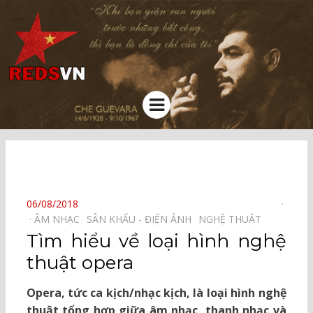
Kênh chia sẻ tri thức cộng đồng
Menu
⠀
POSTED
06/08/2018
ON
ÂM NHẠC⠀
SÂN KHẤU - ĐIỆN ẢNH⠀
NGHỆ THUẬT⠀
Tìm hiểu về loại hình nghệ
thuật opera
Opera, tức ca kịch/nhạc kịch, là loại hình nghệ
thuật tổng hợp giữa âm nhạc, thanh nhạc và