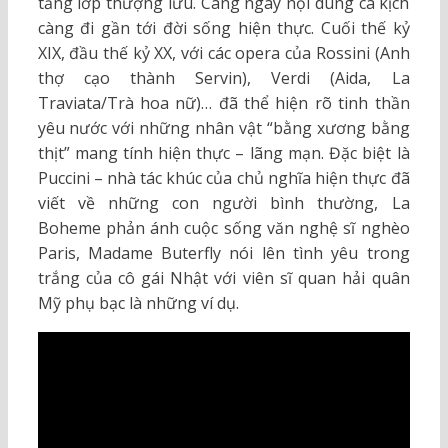
tầng lớp thượng lưu. Càng ngày nội dung ca kịch
càng đi gần tới đời sống hiện thực. Cuối thế kỷ
XIX, đầu thế kỷ XX, với các opera của Rossini (Anh
thợ cạo thành Servin), Verdi (Aida, La
Traviata/Trà hoa nữ)… đã thể hiện rõ tinh thần
yêu nước với những nhân vật “bằng xương bằng
thịt” mang tính hiện thực – lãng mạn. Đặc biệt là
Puccini – nhà tác khúc của chủ nghĩa hiện thực đã
viết về những con người bình thường, La
Boheme phản ánh cuộc sống văn nghệ sĩ nghèo
Paris, Madame Buterfly nói lên tình yêu trong
trắng của cô gái Nhật với viên sĩ quan hải quân
Mỹ phụ bạc là những ví dụ.