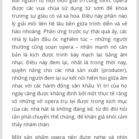
Bắt nguồn từ một món giải trí cung đình, opera
được các vua chúa sử dụng từ sớm để khoa
trương sự giàu có và xa hoa. Điều này phần nào
lý giải mối liên hệ lâu bền giữa trình diễn và vẻ
hào nhoáng. Phản ứng trước sự thái quá ấy, các
nhà lý luận đầu óc nghiêm túc – những người
thường cũng soạn opera – nhấn mạnh nó căn
bản là kịch được trình bày mạch lạc bằng âm
nhạc. Điều này đem lại, nhất là trong thời nay,
quyền năng cho các nhà sản xuất (producer),
những người đem lại sự kết nối hiếm hoi giữa âm
nhạc với các hành động sân khấu. Vị trí của họ
ngày càng được khẳng định bởi một thực tế rằng
số những vở opera trụ lại được trong kịch mục
của các nhà hát là không đáng kể; từ đó đòi hỏi
cần phải chuyển thể chúng, để khán giả khỏi cảm
thấy nhàm chán.
Một sản phẩm opera nên được nghe và nhìn