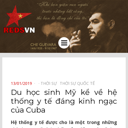
Kênh chia sẻ tri thức cộng đồng
Menu
⠀
POSTED
13/01/2019
THỜI SỰ⠀
THỜI SỰ QUỐC TẾ⠀
ON
Du học sinh Mỹ kể về hệ
thống y tế đáng kinh ngạc
của Cuba
Hệ thống y tế được cho là một trong những