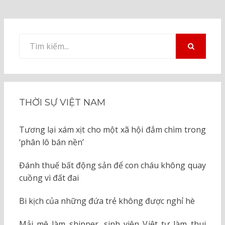
Tìm
kiếm
TÌM
KIẾM
cho:
THỜI SỰ VIỆT NAM
Tương lại xám xịt cho một xã hội đắm chìm trong
‘phân lô bán nền’
Đánh thuế bất động sản để con cháu không quay
cuồng vì đất đai
Bi kịch của những đứa trẻ không được nghỉ hè
Mải mê làm shipper, sinh viên Việt tự làm thui