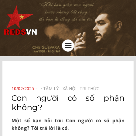
Kênh chia sẻ tri thức cộng đồng
Menu
⠀
POSTED
10/02/2025
TÂM LÝ - XÃ HỘI⠀
TRI THỨC⠀
ON
Con người có số phận
không?
Một số bạn hỏi tôi: Con người có số phận
không? Tôi trả lời là có.