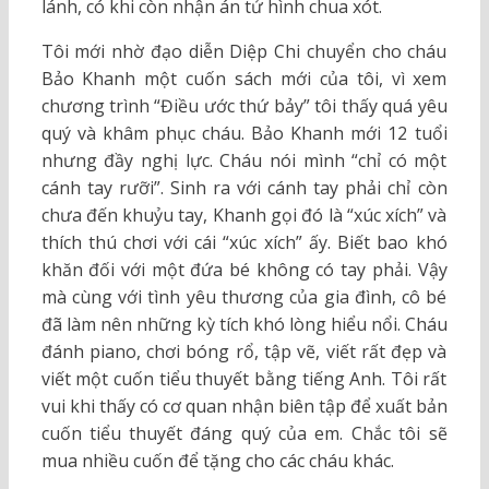
lánh, có khi còn nhận án tử hình chua xót.
Tôi mới nhờ đạo diễn Diệp Chi chuyển cho cháu
Bảo Khanh một cuốn sách mới của tôi, vì xem
chương trình “Điều ước thứ bảy” tôi thấy quá yêu
quý và khâm phục cháu. Bảo Khanh mới 12 tuổi
nhưng đầy nghị lực. Cháu nói mình “chỉ có một
cánh tay rưỡi”. Sinh ra với cánh tay phải chỉ còn
chưa đến khuỷu tay, Khanh gọi đó là “xúc xích” và
thích thú chơi với cái “xúc xích” ấy. Biết bao khó
khăn đối với một đứa bé không có tay phải. Vậy
mà cùng với tình yêu thương của gia đình, cô bé
đã làm nên những kỳ tích khó lòng hiểu nổi. Cháu
đánh piano, chơi bóng rổ, tập vẽ, viết rất đẹp và
viết một cuốn tiểu thuyết bằng tiếng Anh. Tôi rất
vui khi thấy có cơ quan nhận biên tập để xuất bản
cuốn tiểu thuyết đáng quý của em. Chắc tôi sẽ
mua nhiều cuốn để tặng cho các cháu khác.