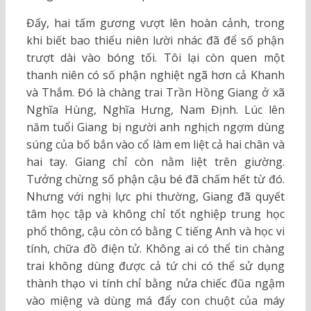
Đấy, hai tấm gương vượt lên hoàn cảnh, trong
khi biết bao thiếu niên lười nhác đã để số phận
trượt dài vào bóng tối. Tôi lại còn quen một
thanh niên có số phận nghiệt ngã hơn cả Khanh
và Thắm. Đó là chàng trai Trần Hồng Giang ở xã
Nghĩa Hùng, Nghĩa Hưng, Nam Định. Lúc lên
năm tuổi Giang bị người anh nghịch ngợm dùng
súng của bố bắn vào cổ làm em liệt cả hai chân và
hai tay. Giang chỉ còn nằm liệt trên giường.
Tưởng chừng số phận cậu bé đã chấm hết từ đó.
Nhưng với nghị lực phi thường, Giang đã quyết
tâm học tập và không chỉ tốt nghiệp trung học
phổ thông, cậu còn có bằng C tiếng Anh và học vi
tính, chữa đồ điện tử. Không ai có thể tin chàng
trai không dùng được cả tứ chi có thể sử dụng
thành thạo vi tính chỉ bằng nửa chiếc đũa ngậm
vào miệng và dùng má đẩy con chuột của máy