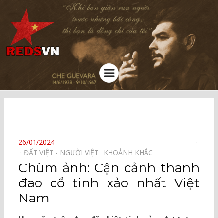
Kênh chia sẻ tri thức cộng đồng
Menu
⠀
POSTED
26/01/2024
ON
ĐẤT VIỆT - NGƯỜI VIỆT⠀
KHOẢNH KHẮC⠀
Chùm ảnh: Cận cảnh thanh
đao cổ tinh xảo nhất Việt
Nam