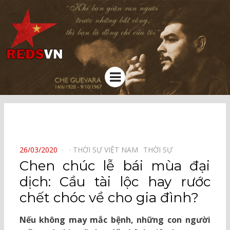
Kênh chia sẻ tri thức cộng đồng
Menu
⠀
POSTED
26/03/2020
THỜI SỰ VIỆT NAM⠀
THỜI SỰ⠀
ON
Chen chúc lễ bái mùa đại
dịch: Cầu tài lộc hay rước
chết chóc về cho gia đình?
Nếu không may mắc bệnh, những con người