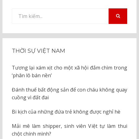
Tìm
kiếm
TÌM
KIẾM
cho:
THỜI SỰ VIỆT NAM
Tương lại xám xịt cho một xã hội đắm chìm trong
‘phân lô bán nền’
Đánh thuế bất động sản để con cháu không quay
cuồng vì đất đai
Bi kịch của những đứa trẻ không được nghỉ hè
Mải mê làm shipper, sinh viên Việt tự làm thui
chột chính mình?