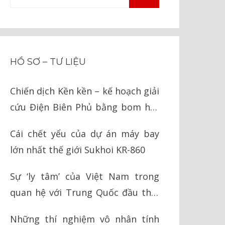
TÌM
kiếm
KIẾM
cho:
HỒ SƠ – TƯ LIỆU
Chiến dịch Kền kền – kế hoạch giải
cứu Điện Biên Phủ bằng bom hạt
nhân của Mỹ
Cái chết yểu của dự án máy bay
lớn nhất thế giới Sukhoi KR-860
Sự ‘ly tâm’ của Việt Nam trong
quan hệ với Trung Quốc đầu thời
Nguyễn
Những thí nghiệm vô nhân tính