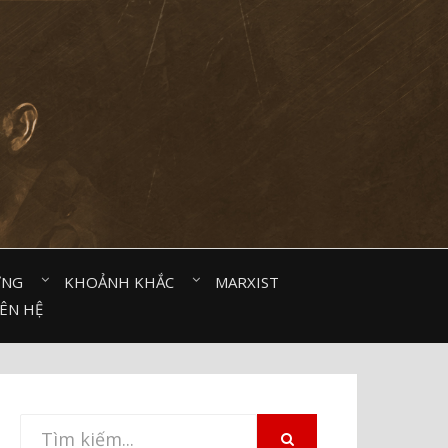
ỜNG⠀
KHOẢNH KHẮC⠀
MARXIST⠀
IÊN HỆ
Tìm