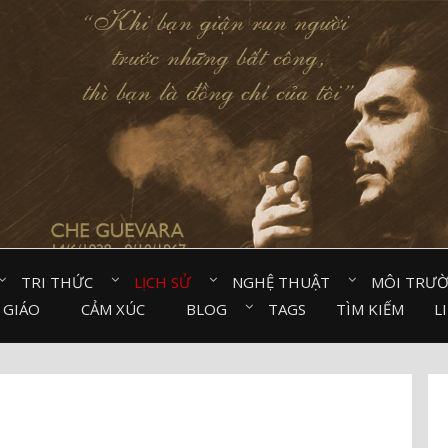
TRI THỨC⠀
LỊCH SỬ⠀
NGHỆ THUẬT⠀
MÔI TRƯ
 GIÁO⠀
CẢM XÚC⠀
BLOG⠀
TAGS
TÌM KIẾM
L