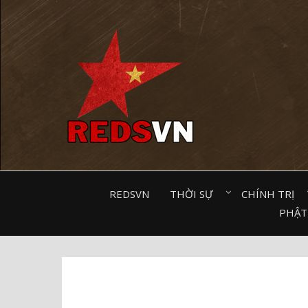
Kênh chia sẻ tri thức cộng đồng
REDSVN
THỜI SỰ⠀
CHÍNH TRỊ⠀
PHẬT