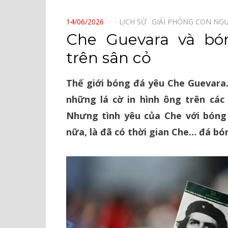
⠀
POSTED
14/06/2026
LỊCH SỬ⠀
GIẢI PHÓNG CON NG
ON
Che Guevara và bó
trên sân cỏ
Thế giới bóng đá yêu Che Guevara
những lá cờ in hình ông trên các 
Nhưng tình yêu của Che với bóng đ
nữa, là đã có thời gian Che… đá bó