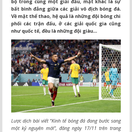
bộ trong cùng một giải đấu, mặt khác là sự
bất bình đẳng giữa các giải vô địch bóng đá.
Về mặt thể thao, hệ quả là những đội bóng chi
phối các trận đấu, ở các giải quốc gia cũng
như quốc tế, đều là những đội giàu…
Lược dịch bài viết “Kinh tế bóng đá đang bước sang
một kỷ nguyên mới”, đăng ngày 17/11 trên trang