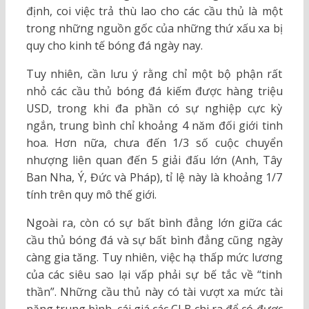
định, coi việc trả thù lao cho các cầu thủ là một
trong những nguồn gốc của những thứ xấu xa bị
quy cho kinh tế bóng đá ngày nay.
Tuy nhiên, cần lưu ý rằng chỉ một bộ phận rất
nhỏ các cầu thủ bóng đá kiếm được hàng triệu
USD, trong khi đa phần có sự nghiệp cực kỳ
ngắn, trung bình chỉ khoảng 4 năm đối giới tinh
hoa. Hơn nữa, chưa đến 1/3 số cuộc chuyển
nhượng liên quan đến 5 giải đấu lớn (Anh, Tây
Ban Nha, Ý, Đức và Pháp), tỉ lệ này là khoảng 1/7
tính trên quy mô thế giới.
Ngoài ra, còn có sự bất bình đẳng lớn giữa các
cầu thủ bóng đá và sự bất bình đẳng cũng ngày
càng gia tăng. Tuy nhiên, việc hạ thấp mức lương
của các siêu sao lại vấp phải sự bế tắc về “tinh
thần”. Những cầu thủ này có tài vượt xa mức tài