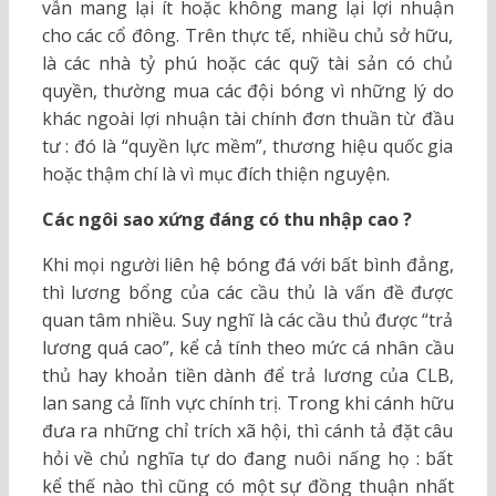
vẫn mang lại ít hoặc không mang lại lợi nhuận
cho các cổ đông. Trên thực tế, nhiều chủ sở hữu,
là các nhà tỷ phú hoặc các quỹ tài sản có chủ
quyền, thường mua các đội bóng vì những lý do
khác ngoài lợi nhuận tài chính đơn thuần từ đầu
tư : đó là “quyền lực mềm”, thương hiệu quốc gia
hoặc thậm chí là vì mục đích thiện nguyện.
Các ngôi sao xứng đáng có thu nhập cao ?
Khi mọi người liên hệ bóng đá với bất bình đẳng,
thì lương bổng của các cầu thủ là vấn đề được
quan tâm nhiều. Suy nghĩ là các cầu thủ được “trả
lương quá cao”, kể cả tính theo mức cá nhân cầu
thủ hay khoản tiền dành để trả lương của CLB,
lan sang cả lĩnh vực chính trị. Trong khi cánh hữu
đưa ra những chỉ trích xã hội, thì cánh tả đặt câu
hỏi về chủ nghĩa tự do đang nuôi nấng họ : bất
kể thế nào thì cũng có một sự đồng thuận nhất