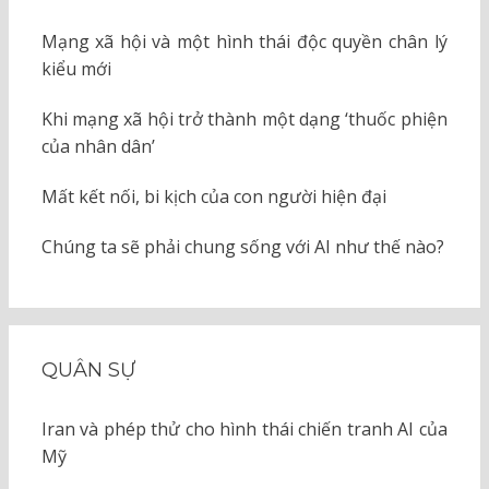
Mạng xã hội và một hình thái độc quyền chân lý
kiểu mới
Khi mạng xã hội trở thành một dạng ‘thuốc phiện
của nhân dân’
Mất kết nối, bi kịch của con người hiện đại
Chúng ta sẽ phải chung sống với AI như thế nào?
QUÂN SỰ
Iran và phép thử cho hình thái chiến tranh AI của
Mỹ