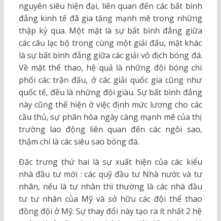
nguyên siêu hiện đại, liên quan đến các bất bình
đẳng kinh tế đã gia tăng mạnh mẽ trong những
thập kỷ qua. Một mặt là sự bất bình đẳng giữa
các câu lạc bộ trong cùng một giải đấu, mặt khác
là sự bất bình đẳng giữa các giải vô địch bóng đá.
Về mặt thể thao, hệ quả là những đội bóng chi
phối các trận đấu, ở các giải quốc gia cũng như
quốc tế, đều là những đội giàu. Sự bất bình đẳng
này cũng thể hiện ở việc định mức lương cho các
cầu thủ, sự phân hóa ngày càng mạnh mẽ của thị
trường lao động liên quan đến các ngôi sao,
thậm chí là các siêu sao bóng đá.
Đặc trưng thứ hai là sự xuất hiện của các kiểu
nhà đầu tư mới : các quỹ đầu tư Nhà nước và tư
nhân, nếu là tư nhân thì thường là các nhà đầu
tư tư nhân của Mỹ và sở hữu các đội thể thao
đồng đội ở Mỹ. Sự thay đổi này tạo ra ít nhất 2 hệ