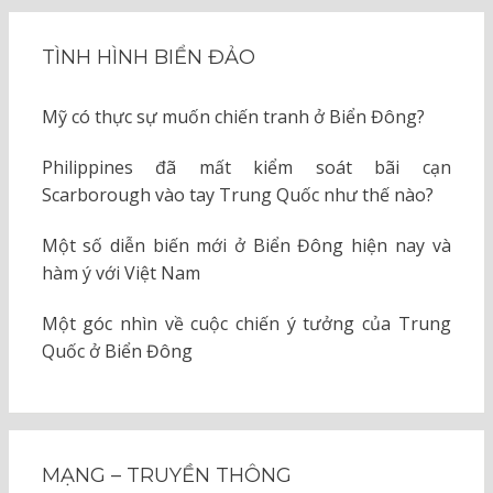
TÌNH HÌNH BIỂN ĐẢO
Mỹ có thực sự muốn chiến tranh ở Biển Đông?
Philippines đã mất kiểm soát bãi cạn
Scarborough vào tay Trung Quốc như thế nào?
Một số diễn biến mới ở Biển Đông hiện nay và
hàm ý với Việt Nam
Một góc nhìn về cuộc chiến ý tưởng của Trung
Quốc ở Biển Đông
MẠNG – TRUYỀN THÔNG