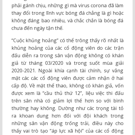
phải gánh chịu, những gì mà virus corona đã làm
thay đổi trong lĩnh vực bóng đá chẳng là gì hoặc
không đáng bao nhiêu, và chắc chắn là bóng đá
chưa đến ngày tận thế.
“Cuộc khủng hoảng” có thể trông thấy rõ nhất là
khủng hoảng của các cổ động viên do các trận
đấu diễn ra trong sân vận động không có khán
giả từ tháng 03/2020 và trong suốt mùa giải
2020-2021. Ngoài khía cạnh tài chính, sự vắng
mặt các các cổ động viên được cảm nhận ở hai
cấp độ. Về mặt thể thao, không có khán giả, vốn
được xem là “cầu thủ thứ 12”, liệu việc thi đấu
trên sân nhà có giảm lợi thế hơn so với bình
thường hay không. Dường như các trọng tài tỏ
ra khoan dung hơn đối với đội khách trong
những sân vận động trống trải, điều này cho
thấy vai trò tạo “áp lực xã hội” của các cổ động