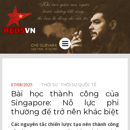
Kênh chia sẻ tri thức cộng đồng
Menu
⠀
POSTED
07/08/2025
THỜI SỰ⠀
THỜI SỰ QUỐC TẾ⠀
ON
Bài học thành công của
Singapore: Nỗ lực phi
thường để trở nên khác biệt
Các nguyên tắc chiến lược tạo nên thành công