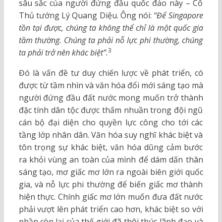
sâu sắc của người đứng đầu quốc đảo này – Cố
Thủ tướng Lý Quang Diệu. Ông nói:
“Để Singapore
tồn tại được, chúng ta không thể chỉ là một quốc gia
tầm thường. Chúng ta phải nỗ lực phi thường, chúng
3
ta phải trở nên khác biệt”.
Đó là vấn đề tư duy chiến lược về phát triển, có
được từ tầm nhìn và văn hóa đổi mới sáng tạo mà
người đứng đầu đất nước mong muốn trở thành
đặc tính dân tộc được thấm nhuần trong đội ngũ
cán bộ đại diện cho quyền lực công cho tới các
tầng lớp nhân dân. Văn hóa suy nghĩ khác biệt và
tôn trọng sự khác biệt, văn hóa dũng cảm bước
ra khỏi vùng an toàn của mình để dám dấn thân
sáng tạo, mơ giấc mơ lớn ra ngoài biên giới quốc
gia, và nỗ lực phi thường để biến giấc mơ thành
hiện thực. Chính giấc mơ lớn muốn đưa đất nước
phải vượt lên phát triển cao hơn, khác biệt so với
phần còn lại của thế giới đã thôi thúc lãnh đạo và