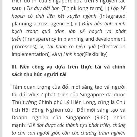
triển đô thị của Singapore dựa trên 5 nguyên tắc
sau: i)
Tư duy dài hạn
(Think long term); ii)
Lập kế
hoạch có tính liên kết xuyên ngành
(Integrated
planning across agencies); iii)
Đảm bảo tính minh
bạch trong quá trình lập kế hoạch và phát
triển
(Transparency in planning and development
processes); iv)
Thi hành có hiệu quả
(Effective in
implementation); và v)
Linh hoạt
(Flexibility).
III. Nền công vụ dựa trên thực tài và chính
sách thu hút người tài
Tầm quan trọng của đổi mới sáng tạo và người
tài đối với sự phát triển của Singapore đã được
Thủ tướng Chính phủ Lý Hiển Long, cũng là Chủ
tịch Hội đồng Nghiên cứu, Đổi mới sáng tạo và
Doanh nghiệp của Singapore (RIEC) nhấn
mạnh:
“Để đạt được các thành tựu phát triển, chúng
ta cần con người giỏi, cần các chương trình nghiên