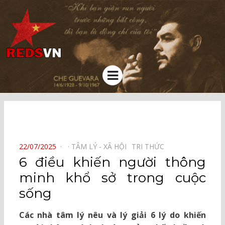
Kênh chia sẻ tri thức cộng đồng
Menu
⠀
POSTED
22/07/2025
TÂM LÝ - XÃ HỘI⠀
TRI THỨC⠀
ON
6 điều khiến người thông
minh khổ sở trong cuộc
sống
Các nhà tâm lý nêu và lý giải 6 lý do khiến