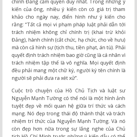
chính Đảng cầm quyền duy nhất. Trong những ý
kiến của ông, nhiều ý kiến còn có giá trị tham
khảo cho ngày nay, điển hình như ý kiến cho
rằng: “Tất cả mọi vi phạm pháp luật phải dẫn tới
trách nhiệm không chỉ chính trị (khai trừ khỏi
Đảng), hành chính (cắt chức, hạ chức, cho về hưu)
mà còn cả hình sự (tịch thu, tiền phạt, án tù). Phải
quyết định trách nhiệm bao giờ cũng là cá nhân vì
trách nhiệm tập thể là vô nghĩa. Mọi quyết định
đều phải mang một chữ ký, người ký tên chính là
người sẽ phải đưa ra xét xử”.
Cuộc trò chuyện của Hồ Chủ Tịch và luật sư
Nguyễn Mạnh Tường có thể nói là một hình ảnh
tuyệt đẹp về mối quan hệ giữa trí thức và cách
mạng. Nó đẹp trong thái độ thành thật và trách
nhiệm trí thức của Nguyễn Mạnh Tường. Và nó
còn đẹp hơn nữa trong sự lắng nghe của Chủ
tịch Hồ Chí Minh trước những ý kiến dẫu có thể