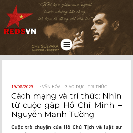
Kênh chia sẻ tri thức cộng đồng
Menu
⠀
POSTED
19/08/2025
VĂN HÓA - GIÁO DỤC⠀
TRI THỨC⠀
ON
Cách mạng và trí thức: Nhìn
từ cuộc gặp Hồ Chí Minh –
Nguyễn Mạnh Tường
Cuộc trò chuyện của Hồ Chủ Tịch và luật sư