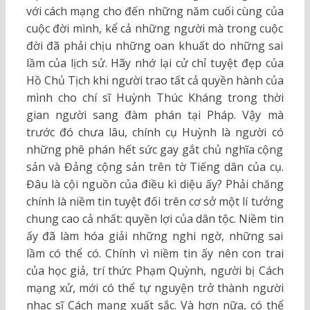
với cách mạng cho đến những năm cuối cùng của
cuộc đời mình, kể cả những người mà trong cuộc
đời đã phải chịu những oan khuất do những sai
lầm của lịch sử. Hãy nhớ lại cử chỉ tuyệt đẹp của
Hồ Chủ Tịch khi người trao tất cả quyền hành của
mình cho chí sĩ Huỳnh Thúc Kháng trong thời
gian người sang đàm phán tại Pháp. Vậy mà
trước đó chưa lâu, chính cụ Huỳnh là người có
những phê phán hết sức gay gắt chủ nghĩa cộng
sản và Đảng cộng sản trên tờ Tiếng dân của cụ.
Đâu là cội nguồn của điều kì diệu ấy? Phải chăng
chính là niềm tin tuyệt đối trên cơ sở một lí tưởng
chung cao cả nhất: quyền lợi của dân tộc. Niềm tin
ấy đã làm hóa giải những nghi ngờ, những sai
lầm có thể có. Chính vì niềm tin ấy nên con trai
của học giả, trí thức Phạm Quỳnh, người bị Cách
mạng xử, mới có thể tự nguyện trở thành người
nhạc sĩ Cách mạng xuất sắc. Và hơn nữa, có thể