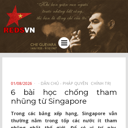
Kênh chia sẻ tri thức cộng đồng
Menu
⠀
POSTED
01/08/2026
DÂN CHỦ - PHÁP QUYỀN⠀
CHÍNH TRỊ⠀
ON
6 bài học chống tham
nhũng từ Singapore
Trong các bảng xếp hạng, Singapore vẫn
thường nằm trong tốp các nước ít tham
nhũng nhất thế giới. Để có vị trí này,