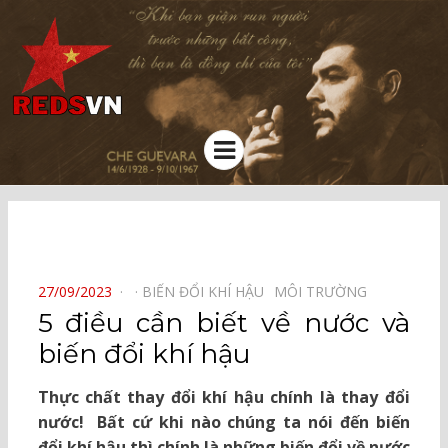
Kênh chia sẻ tri thức cộng đồng
Menu
⠀
POSTED
27/09/2023
BIẾN ĐỔI KHÍ HẬU⠀
MÔI TRƯỜNG⠀
ON
5 điều cần biết về nước và
biến đổi khí hậu
Thực chất thay đổi khí hậu chính là thay đổi
nước! Bất cứ khi nào chúng ta nói đến biến
đổi khí hậu thì chính là những biến đổi về nước