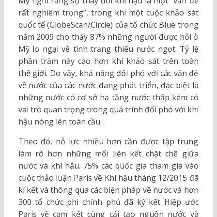
Mỹ nghĩ rằng sự thay đổi khí hậu là một “vấn đề
rất nghiêm trọng”, trong khi một cuộc khảo sát
quốc tế (GlobeScan/Circle) của tổ chức Blue trong
năm 2009 cho thấy 87% những người được hỏi ở
Mỹ lo ngại về tình trạng thiếu nước ngọt. Tỷ lệ
phần trăm này cao hơn khi khảo sát trên toàn
thế giới. Do vậy, khả năng đối phó với các vấn đề
về nước của các nước đang phát triển, đặc biệt là
những nước có cơ sở hạ tầng nước thấp kém có
vai trò quan trọng trong quá trình đối phó với khí
hậu nóng lên toàn cầu.
Theo đó, nỗ lực nhiều hơn cần được tập trung
làm rõ hơn những mối liên kết chặt chẽ giữa
nước và khí hậu. 75% các quốc gia tham gia vào
cuộc thảo luận Paris về Khí hậu tháng 12/2015 đã
kí kết và thông qua các biện pháp về nước và hơn
300 tổ chức phi chính phủ đã ký kết Hiệp ước
Paris về cam kết cùng cải tạo nguồn nước và