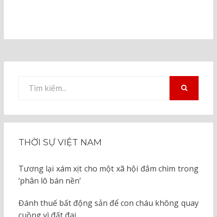
Tìm
kiếm
TÌM
KIẾM
cho:
THỜI SỰ VIỆT NAM
Tương lại xám xịt cho một xã hội đắm chìm trong
‘phân lô bán nền’
Đánh thuế bất động sản để con cháu không quay
cuồng vì đất đai