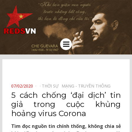
Kênh chia sẻ tri thức cộng đồng
Menu
⠀
POSTED
07/02/2020
THỜI SỰ⠀
MẠNG - TRUYỀN THÔNG⠀
ON
5 cách chống ‘đại dịch’ tin
giả trong cuộc khủng
hoảng virus Corona
Tìm đọc nguồn tin chính thống, không chia sẻ