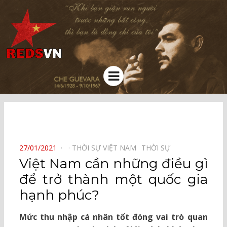
Kênh chia sẻ tri thức cộng đồng
Menu
⠀
POSTED
27/01/2021
THỜI SỰ VIỆT NAM⠀
THỜI SỰ⠀
ON
Việt Nam cần những điều gì
để trở thành một quốc gia
hạnh phúc?
Mức thu nhập cá nhân tốt đóng vai trò quan