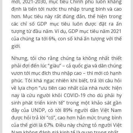
mới, 2021-2030, mục tiêu Chính phủ luôn khẳng
định là tiến tới nước thu nhập trung bình và cao
hơn. Mục tiêu này rất đúng đắn, thể hiện trong
các chỉ số GDP mục tiêu luôn được đặt ra ấn
tượng từ đầu năm. Ví dụ, GDP mục tiêu năm 2021
của chúng ta tới 6%, con số khá ấn tượng với thế
giới.
Nhưng, tôi cho rằng chúng ta không nhất thiết
phải đợi đến lúc “giàu” – cả quốc gia và dân chúng
vươn tới mục đích thu nhập cao – thì mới có hạnh
phúc. Tôi khá ngạc nhiên khi biết, trả lời câu hỏi
về lựa chọn “ưu tiên cao nhất của nhà nước hiện
nay là cứu người khỏi COVID-19 cho dù phải hy
sinh phát triển kinh tế” trong một khảo sát gần
đây của UNDP, có tới 89% người dân Việt Nam
được hỏi trả lời “có”, cao hơn hẳn mức trung bình
của thế giới là 67%. Điều này chứng tỏ người Việt
Nam không đánh giá kinh tế là quan trọng nhất.