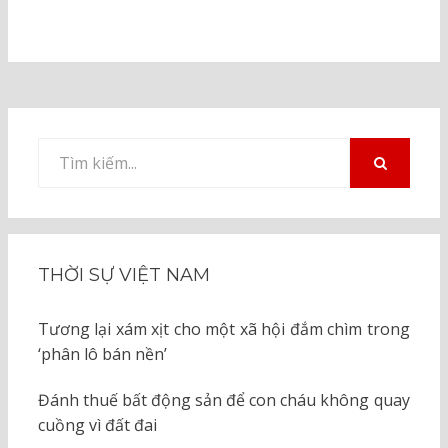
Tìm
kiếm
TÌM
KIẾM
cho:
THỜI SỰ VIỆT NAM
Tương lại xám xịt cho một xã hội đắm chìm trong
‘phân lô bán nền’
Đánh thuế bất động sản để con cháu không quay
cuồng vì đất đai