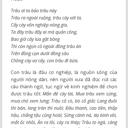
Trâu ơi ta bảo trâu này
Trâu ra ngoài ruộng, trâu cày với ta,
Cấy cày vốn nghiệp nông gia,
Ta đây trâu đấy ai mà quản công,
Bao giờ cây lúa gặt bông
Thì còn ngọn cỏ ngoài đồng trâu ăn
Trên đồng cạn dưới đồng sâu
Chồng cày vợ cấy, con trâu đi bừa.
Con trâu là đầu cơ nghiệp, là nguồn sống của
người nông dân; nên người xưa đã đúc rút các
câu thành ngữ, tục ngữ về kinh nghiệm để chọn
được trâu tốt:
Mắn đẻ cày tài, Mua trâu xem sừng,
mua chó xem lưng; Trâu cổ cò, bò cổ giải; Lang đuôi
thì bán, lang trán thì nuôi; Đầu thanh, cao tiền, thấp
hậu, chẳng tậu cũng hoài; Sừng cánh ná, dạ bình vôi,
mắt ốc nhồi, Ăn ra lôi, cày ra thép; Trâu to ngà, càng