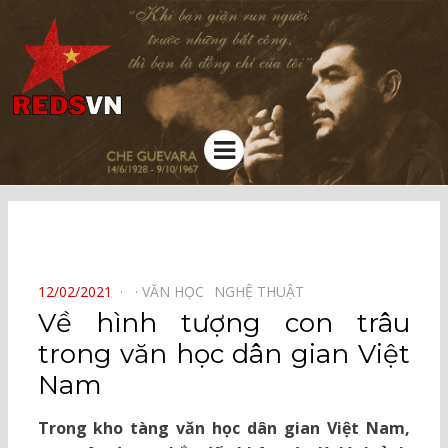
Kênh chia sẻ tri thức cộng đồng
Menu
⠀
POSTED
12/02/2021
VĂN HỌC⠀
NGHỆ THUẬT⠀
ON
Về hình tượng con trâu
trong văn học dân gian Việt
Nam
Trong kho tàng văn học dân gian Việt Nam,