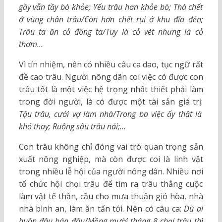
gầy vẫn tầy bò khỏe; Yếu trâu hơn khỏe bò; Thà chết
ở vùng chân trâu/Còn hơn chết rụi ở khu đĩa đèn;
Trâu ta ăn cỏ đồng ta/Tuy là cỏ vét nhưng là cỏ
thơm…
Vì tín nhiệm, nên có nhiều câu ca dao, tục ngữ rất
đề cao trâu. Người nông dân coi việc có được con
trâu tốt là một việc hệ trọng nhất thiết phải làm
trong đời người, là có được một tài sản giá trị:
Tậu trâu, cưới vợ làm nhà/Trong ba việc ấy thật là
khó thay; Ruộng sâu trâu nái;…
Con trâu không chỉ đóng vai trò quan trọng sản
xuất nông nghiệp, mà còn được coi là linh vật
trong nhiều lễ hội của người nông dân. Nhiều nơi
tổ chức hội chọi trâu để tìm ra trâu thắng cuộc
làm vật tế thần, cầu cho mưa thuận gió hòa, nhà
nhà bình an, làm ăn tấn tới. Nên có câu ca:
Dù ai
buôn đâu bán đâu/Mồng mười tháng 8 chọi trâu thì