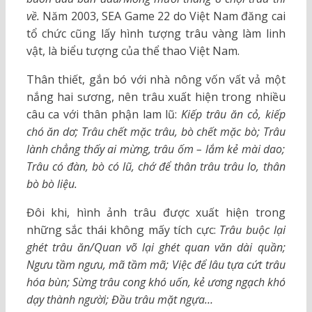
về.
Năm 2003, SEA Game 22 do Việt Nam đăng cai
tổ chức cũng lấy hình tượng trâu vàng làm linh
vật, là biểu tượng của thể thao Việt Nam.
Thân thiết, gắn bó với nhà nông vốn vất vả một
nắng hai sương, nên trâu xuất hiện trong nhiều
câu ca với thân phận lam lũ:
Kiếp trâu ăn cỏ, kiếp
chó ăn dơ; Trâu chết mặc trâu, bò chết mặc bò; Trâu
lành chẳng thấy ai mừng, trâu ốm – lắm kẻ mài dao;
Trâu có đàn, bò có lũ, chớ để thân trâu trâu lo, thân
bò bò liệu.
Đôi khi, hình ảnh trâu được xuất hiện trong
những sắc thái không mấy tích cực:
Trâu buộc lại
ghét trâu ăn/Quan võ lại ghét quan văn dài quần;
Ngưu tầm ngưu, mã tầm mã; Việc để lâu tựa cứt trâu
hóa bùn; Sừng trâu cong khó uốn, kẻ ương ngạch khó
dạy thành người; Đầu trâu mặt ngựa…