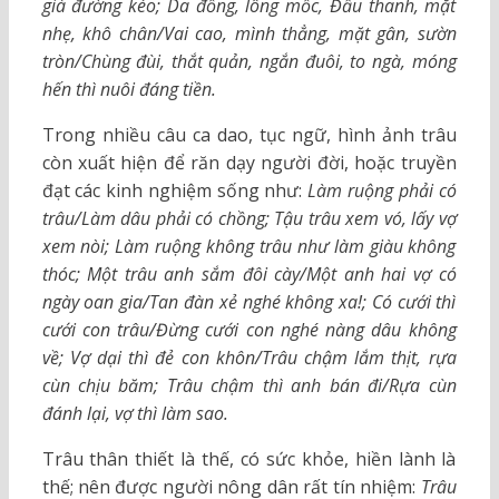
già đường kéo; Da đồng, lông mốc, Đầu thanh, mặt
nhẹ, khô chân/Vai cao, mình thẳng, mặt gân, sườn
tròn/Chùng đùi, thắt quản, ngắn đuôi, to ngà, móng
hến thì nuôi đáng tiền.
Trong nhiều câu ca dao, tục ngữ, hình ảnh trâu
còn xuất hiện để răn dạy người đời, hoặc truyền
đạt các kinh nghiệm sống như:
Làm ruộng phải có
trâu/Làm dâu phải có chồng; Tậu trâu xem vó, lấy vợ
xem nòi; Làm ruộng không trâu như làm giàu không
thóc; Một trâu anh sắm đôi cày/Một anh hai vợ có
ngày oan gia/Tan đàn xẻ nghé không xa!; Có cưới thì
cưới con trâu/Đừng cưới con nghé nàng dâu không
về; Vợ dại thì đẻ con khôn/Trâu chậm lắm thịt, rựa
cùn chịu băm; Trâu chậm thì anh bán đi/Rựa cùn
đánh lại, vợ thì làm sao.
Trâu thân thiết là thế, có sức khỏe, hiền lành là
thế; nên được người nông dân rất tín nhiệm:
Trâu