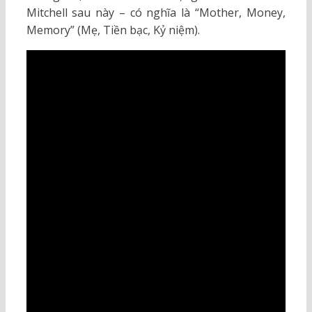
Mitchell sau này – có nghĩa là “Mother, Money,
Memory” (Mẹ, Tiền bạc, Kỷ niệm).