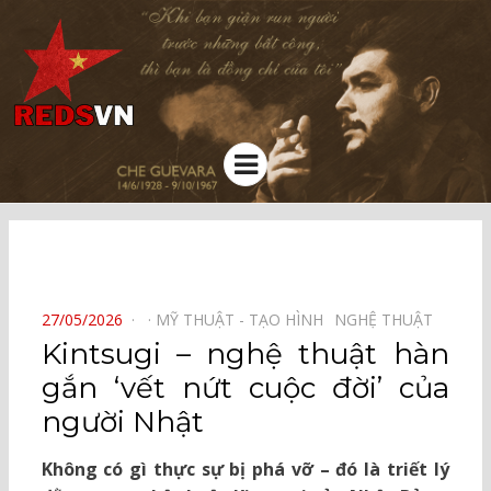
Kênh chia sẻ tri thức cộng đồng
Menu
⠀
POSTED
27/05/2026
MỸ THUẬT - TẠO HÌNH⠀
NGHỆ THUẬT⠀
ON
Kintsugi – nghệ thuật hàn
gắn ‘vết nứt cuộc đời’ của
người Nhật
Không có gì thực sự bị phá vỡ – đó là triết lý