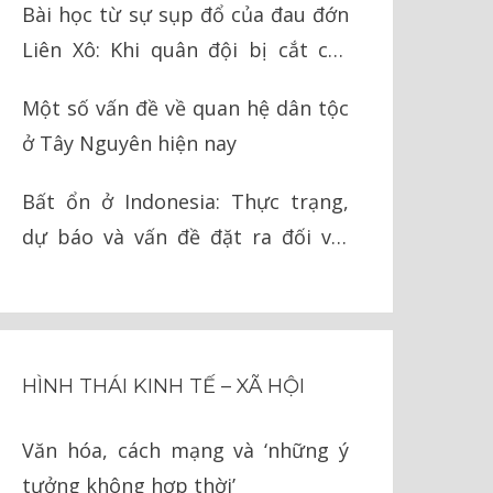
Bài học từ sự sụp đổ của đau đớn
Liên Xô: Khi quân đội bị cắt cụt
chân tay
Một số vấn đề về quan hệ dân tộc
ở Tây Nguyên hiện nay
Bất ổn ở Indonesia: Thực trạng,
dự báo và vấn đề đặt ra đối với
Việt Nam
HÌNH THÁI KINH TẾ – XÃ HỘI
Văn hóa, cách mạng và ‘những ý
tưởng không hợp thời’