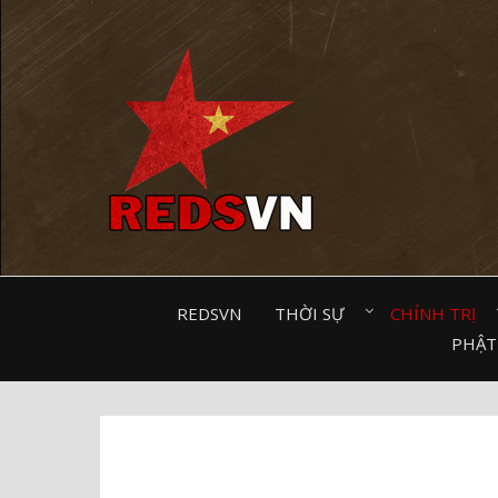
Kênh chia sẻ tri thức cộng đồng
REDSVN
THỜI SỰ⠀
CHÍNH TRỊ⠀
PHẬT