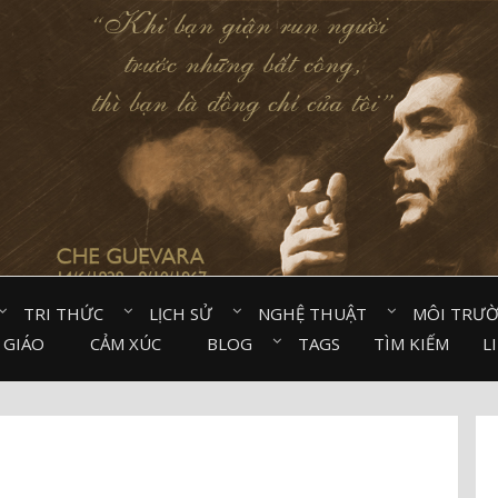
TRI THỨC⠀
LỊCH SỬ⠀
NGHỆ THUẬT⠀
MÔI TRƯ
 GIÁO⠀
CẢM XÚC⠀
BLOG⠀
TAGS
TÌM KIẾM
L