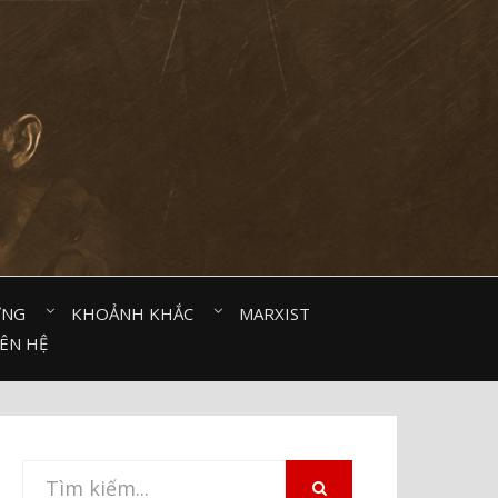
ỜNG⠀
KHOẢNH KHẮC⠀
MARXIST⠀
IÊN HỆ
Tìm