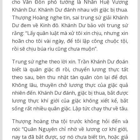
cho Vân Đồn phó tướng là Nhân Huệ Vương
Khánh Dư. Khánh Dư đánh nhau với giặc bị thua.
Thượng Hoàng nghe tin, sai trung sứ giải Khánh
Dư đem về Kinh đô. Khánh Dư bảo với trung sứ
rằng: “Lấy quân luật mà xử tôi xin chịu, nhưng xin
hoãn cho tôi vài ngày, để tôi lập công chuộc tội,
rồi sẽ chịu búa rìu cũng chưa muộn”.
Trung sứ nghe theo lời xin. Trần Khánh Dư đoán
biết là quân giặc đi rồi, chuyển lương thực tất
theo sau, bèn thu nhặt tàn quân còn lại để đợi.
Không lâu, thuyền chở lương thực của giặc quả
nhiên đến. Khánh Dư đánh, giặc bị thua, bắt được
lương thực khí giới của giặc không xiết kể, bắt
sống rất nhiều quân giặc. Lập tức chạy thư về tâu.
Thượng hoàng tha tội trước không hỏi đến và
nói: “Quân Nguyên chỉ nhờ về lương cơ khí giới,
nay ta đã bắt được, sợ nó chưa biết tin, hoặc giả