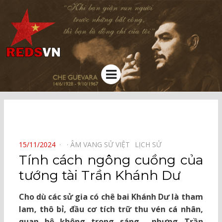
Kênh chia sẻ tri thức cộng đồng
Menu
⠀
POSTED
15/11/2024
ÂM VANG SỬ VIỆT⠀
LỊCH SỬ⠀
ON
Tính cách ngông cuồng của
tướng tài Trần Khánh Dư
Cho dù các sử gia có chê bai Khánh Dư là tham
lam, thô bỉ, đầu cơ tích trữ thu vén cá nhân,
quan hệ không trong sáng… nhưng Trần