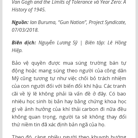
Van Gogh and the Limits of Tolerance và Year Zero: A
History of 1945.
Nguồn:
Ian Buruma, “Gun Nation”, Project Syndicate,
07/03/2018.
Biên dịch:
Nguyễn Lương Sỹ | Biên tập: Lê Hồng
Hiệp.
Bảo vệ quyền được mua súng trường bán tự
động hoặc mang súng theo người của công dân
Mỹ cũng tương tự như việc chối bỏ trách nhiệm
của con người đối với biến đổi khí hậu. Các tranh
cãi về lý lẽ không phải là vấn đề ở đây. Có bao
nhiêu học sinh bị bắn hay bằng chứng khoa học
gì về ảnh hưởng của khí thải carbon đi nữa đều
không quan trọng, người ta sẽ không thay đổi
thứ niềm tin đã xác định bản ngã của họ.
Theo đó, càng nhiều người theo khuynh hướng