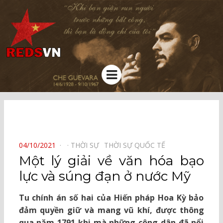
Kênh chia sẻ tri thức cộng đồng
Menu
⠀
POSTED
04/10/2021
THỜI SỰ⠀
THỜI SỰ QUỐC TẾ⠀
ON
Một lý giải về văn hóa bạo
lực và súng đạn ở nước Mỹ
Tu chính án số hai của Hiến pháp Hoa Kỳ bảo
đảm quyền giữ và mang vũ khí, được thông
qua năm 1791 khi mà những công dân đã nổi