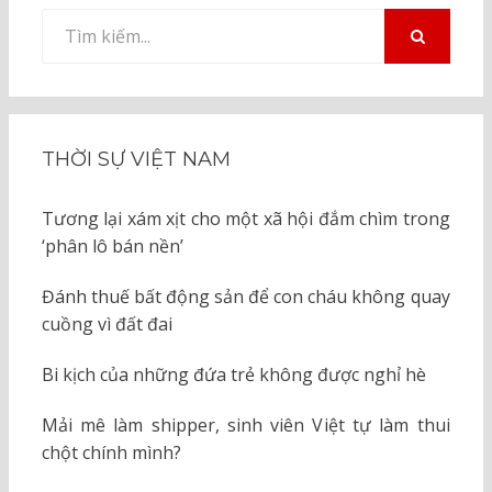
Tìm
kiếm
TÌM
KIẾM
cho:
THỜI SỰ VIỆT NAM
Tương lại xám xịt cho một xã hội đắm chìm trong
‘phân lô bán nền’
Đánh thuế bất động sản để con cháu không quay
cuồng vì đất đai
Bi kịch của những đứa trẻ không được nghỉ hè
Mải mê làm shipper, sinh viên Việt tự làm thui
chột chính mình?