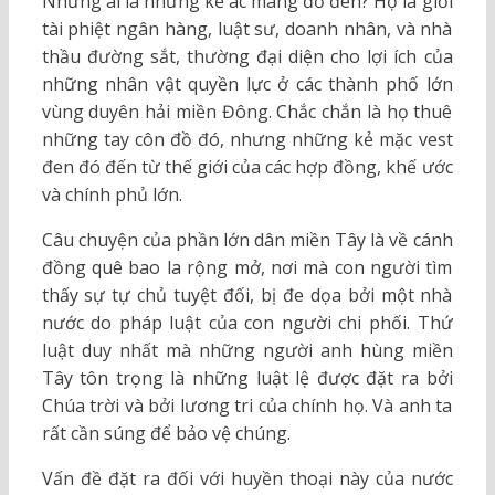
Nhưng ai là những kẻ ác mang đồ đen? Họ là giới
tài phiệt ngân hàng, luật sư, doanh nhân, và nhà
thầu đường sắt, thường đại diện cho lợi ích của
những nhân vật quyền lực ở các thành phố lớn
vùng duyên hải miền Đông. Chắc chắn là họ thuê
những tay côn đồ đó, nhưng những kẻ mặc vest
đen đó đến từ thế giới của các hợp đồng, khế ước
và chính phủ lớn.
Câu chuyện của phần lớn dân miền Tây là về cánh
đồng quê bao la rộng mở, nơi mà con người tìm
thấy sự tự chủ tuyệt đối, bị đe dọa bởi một nhà
nước do pháp luật của con người chi phối. Thứ
luật duy nhất mà những người anh hùng miền
Tây tôn trọng là những luật lệ được đặt ra bởi
Chúa trời và bởi lương tri của chính họ. Và anh ta
rất cần súng để bảo vệ chúng.
Vấn đề đặt ra đối với huyền thoại này của nước