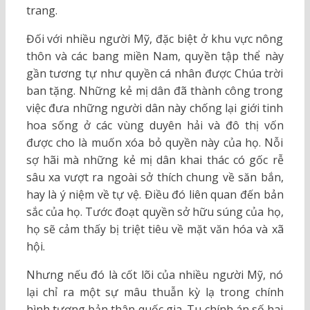
trang.
Đối với nhiều người Mỹ, đặc biệt ở khu vực nông
thôn và các bang miền Nam, quyền tập thể này
gần tương tự như quyền cá nhân được Chúa trời
ban tặng. Những kẻ mị dân đã thành công trong
việc đưa những người dân này chống lại giới tinh
hoa sống ở các vùng duyên hải và đô thị vốn
được cho là muốn xóa bỏ quyền này của họ. Nỗi
sợ hãi mà những kẻ mị dân khai thác có gốc rễ
sâu xa vượt ra ngoài sở thích chung về săn bắn,
hay là ý niệm về tự vệ. Điều đó liên quan đến bản
sắc của họ. Tước đoạt quyền sở hữu súng của họ,
họ sẽ cảm thấy bị triệt tiêu về mặt văn hóa và xã
hội.
Nhưng nếu đó là cốt lõi của nhiều người Mỹ, nó
lại chỉ ra một sự mâu thuẫn kỳ lạ trong chính
hình tượng bản thân quốc gia. Tu chính án số hai