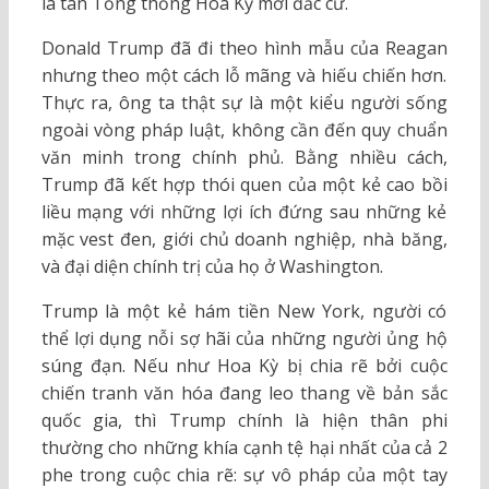
là tân Tổng thống Hoa Kỳ mới đắc cử.
Donald Trump đã đi theo hình mẫu của Reagan
nhưng theo một cách lỗ mãng và hiếu chiến hơn.
Thực ra, ông ta thật sự là một kiểu người sống
ngoài vòng pháp luật, không cần đến quy chuẩn
văn minh trong chính phủ. Bằng nhiều cách,
Trump đã kết hợp thói quen của một kẻ cao bồi
liều mạng với những lợi ích đứng sau những kẻ
mặc vest đen, giới chủ doanh nghiệp, nhà băng,
và đại diện chính trị của họ ở Washington.
Trump là một kẻ hám tiền New York, người có
thể lợi dụng nỗi sợ hãi của những người ủng hộ
súng đạn. Nếu như Hoa Kỳ bị chia rẽ bởi cuộc
chiến tranh văn hóa đang leo thang về bản sắc
quốc gia, thì Trump chính là hiện thân phi
thường cho những khía cạnh tệ hại nhất của cả 2
phe trong cuộc chia rẽ: sự vô pháp của một tay