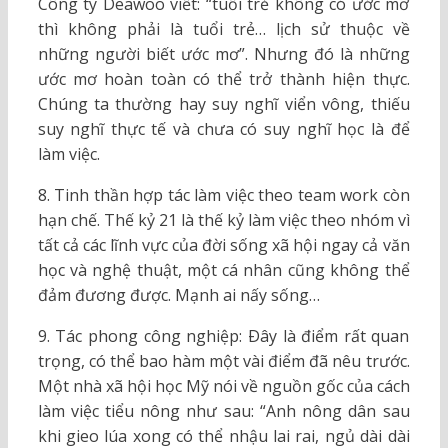
Công ty Deawoo viết: “tuổi trẻ không có ước mơ
thì không phải là tuổi trẻ… lịch sử thuộc về
những người biết ước mơ”. Nhưng đó là những
ước mơ hoàn toàn có thể trở thành hiện thực.
Chúng ta thường hay suy nghĩ viển vông, thiếu
suy nghĩ thực tế và chưa có suy nghĩ học là để
làm việc.
8. Tinh thần hợp tác làm việc theo team work còn
hạn chế. Thế kỷ 21 là thế kỷ làm việc theo nhóm vì
tất cả các lĩnh vực của đời sống xã hội ngay cả văn
học và nghệ thuật, một cá nhân cũng không thể
đảm đương được. Mạnh ai nấy sống…
9. Tác phong công nghiệp: Ðây là điểm rất quan
trọng, có thể bao hàm một vài điểm đã nêu trước.
Một nhà xã hội học Mỹ nói về nguồn gốc của cách
làm việc tiểu nông như sau: “Anh nông dân sau
khi gieo lúa xong có thể nhậu lai rai, ngủ dài dài