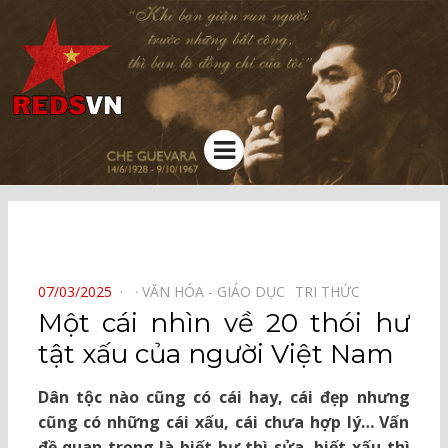
Kênh chia sẻ tri thức cộng đồng
Menu
⠀
POSTED
07/03/2025
VĂN HÓA - GIÁO DỤC⠀
TRI THỨC⠀
ON
Một cái nhìn về 20 thói hư
tật xấu của người Việt Nam
Dân tộc nào cũng có cái hay, cái đẹp nhưng
cũng có những cái xấu, cái chưa hợp lý… Vấn
đề quan trọng là biết hư thì sửa, biết xấu thì