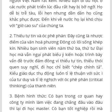
người Việt Nam rất kém. Nhiều bạn đi du học ở
các nước phát triển lúc đầu rất hay bị bỡ ngỡ. Họ
dễ bị trễ tàu, lỗi hẹn nhưng dần dần họ cũng
khắc phục được. Ðến khi về nước họ lại khó chịu
với “giờ cao su” của chúng ta.
2. Thiếu tự tin và óc phê phán: Ðây cũng là nhược
điểm của văn hoá phương Ðông có lối sống khép
kín. Nhiều bạn sinh viên năm thứ ba, thứ tư Ðại
học mà vẫn ngại phát biểu ý kiến hoặc trình bày
vấn đề trước đám đông vì thiếu tự tin, thiếu thói
quen suy nghĩ, đi học chỉ biết “chép chính tả”.
Kiểu giáo dục thụ động luôn tỉ lệ thuận với sức ì
của tư duy và tỉ lệ nghịch với óc phê phán (critical
thinking) của thanh niên.
3. Bệnh hình thức: Có bạn trong cơ quan hay
công ty mình làm việc đang chẳng đâu vào đâu
thì lại đi học master. Có bạn tốt nghiệp rồi mà