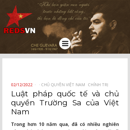
Kênh chia sẻ tri thức cộng đồng
Menu
⠀
POSTED
02/12/2022
CHỦ QUYỀN VIỆT NAM⠀
CHÍNH TRỊ⠀
ON
Luật pháp quốc tế và chủ
quyền Trường Sa của Việt
Nam
Trong hơn 10 năm qua, đã có nhiều nghiên