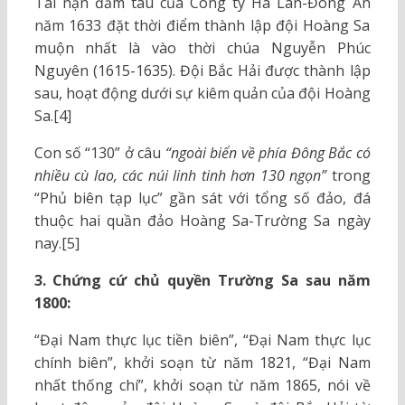
Tai nạn đắm tàu của Công ty Hà Lan-Đông Ấn
năm 1633 đặt thời điểm thành lập đội Hoàng Sa
muộn nhất là vào thời chúa Nguyễn Phúc
Nguyên (1615-1635). Đội Bắc Hải được thành lập
sau, hoạt động dưới sự kiêm quản của đội Hoàng
Sa.[4]
Con số “130” ở câu
“ngoài biển về phía Đông Bắc có
nhiều cù lao, các núi linh tinh hơn 130 ngọn”
trong
“Phủ biên tạp lục” gần sát với tổng số đảo, đá
thuộc hai quần đảo Hoàng Sa-Trường Sa ngày
nay.[5]
3. Chứng cứ chủ quyền Trường Sa sau năm
1800:
“Đại Nam thực lục tiền biên”, “Đại Nam thực lục
chính biên”, khởi soạn từ năm 1821, “Đại Nam
nhất thống chí”, khởi soạn từ năm 1865, nói về