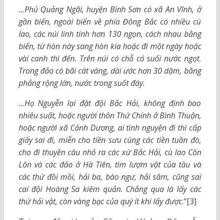
…Phủ Quảng Ngãi, huyện Bình Sơn có xã An Vĩnh, ở
gần biển, ngoài biển về phía Đông Bắc có nhiều cù
lao, các núi linh tinh hơn 130 ngọn, cách nhau bằng
biển, từ hòn này sang hòn kia hoặc đi một ngày hoặc
vài canh thì đến. Trên núi có chỗ có suối nước ngọt.
Trong đảo có bãi cát vàng, dài ước hơn 30 dặm, bằng
phẳng rộng lớn, nước trong suốt đáy.
…Họ Nguyễn lại đặt đội Bắc Hải, không định bao
nhiêu suất, hoặc người thôn Thứ Chính ở Bình Thuận,
hoặc người xã Cảnh Dương, ai tình nguyện đi thì cấp
giấy sai đi, miễn cho tiền sưu cùng các tiền tuần đò,
cho đi thuyền câu nhỏ ra các xứ Bắc Hải, cù lao Côn
Lôn và các đảo ở Hà Tiên, tìm lượm vật của tầu và
các thứ đồi mồi, hải ba, bào ngư, hải sâm, cũng sai
cai đội Hoàng Sa kiêm quản. Chẳng qua là lấy các
thứ hải vật, còn vàng bạc của quý ít khi lấy được
.”[3]