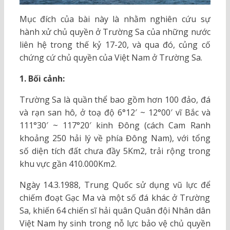
Mục đích của bài này là nhằm nghiên cứu sự
hành xử chủ quyền ở Trường Sa của những nước
liên hệ trong thế kỷ 17-20, và qua đó, củng cố
chứng cứ chủ quyền của Việt Nam ở Trường Sa.
1. Bối cảnh:
Trường Sa là quần thể bao gồm hơn 100 đảo, đá
và rạn san hô, ở toạ độ 6°12′ ~ 12°00′ vĩ Bắc và
111°30′ ~ 117°20′ kinh Đông (cách Cam Ranh
khoảng 250 hải lý về phía Đông Nam), với tổng
số diện tích đất chưa đầy 5Km2, trải rộng trong
khu vực gần 410.000Km2.
Ngày 14.3.1988, Trung Quốc sử dụng vũ lực để
chiếm đoạt Gạc Ma và một số đá khác ở Trường
Sa, khiến 64 chiến sĩ hải quân Quân đội Nhân dân
Việt Nam hy sinh trong nỗ lực bảo vệ chủ quyền