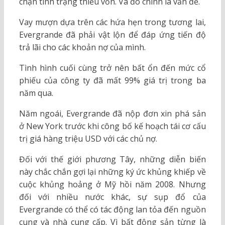
chặn tình trạng thiếu vốn. Và đó chính là vấn đề.
Vay mượn dựa trên các hứa hẹn trong tương lai,
Evergrande đã phải vật lộn để đáp ứng tiến độ
trả lãi cho các khoản nợ của mình.
Tình hình cuối cùng trở nên bất ổn đến mức cổ
phiếu của công ty đã mất 99% giá trị trong ba
năm qua.
Năm ngoái, Evergrande đã nộp đơn xin phá sản
ở New York trước khi công bố kế hoạch tái cơ cấu
trị giá hàng triệu USD với các chủ nợ.
Đối với thế giới phương Tây, những diễn biến
này chắc chắn gợi lại những ký ức khủng khiếp về
cuộc khủng hoảng ở Mỹ hồi năm 2008. Nhưng
đối với nhiều nước khác, sự sụp đổ của
Evergrande có thể có tác động lan tỏa đến nguồn
cung và nhà cung cấp. Vì bất động sản từng là