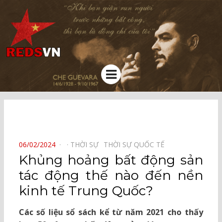
Kênh chia sẻ tri thức cộng đồng
Menu
⠀
POSTED
06/02/2024
THỜI SỰ⠀
THỜI SỰ QUỐC TẾ⠀
ON
Khủng hoảng bất động sản
tác động thế nào đến nền
kinh tế Trung Quốc?
Các số liệu sổ sách kể từ năm 2021 cho thấy