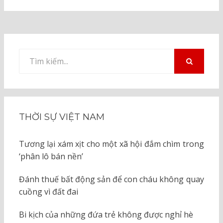
Tìm
kiếm
TÌM
KIẾM
cho:
THỜI SỰ VIỆT NAM
Tương lại xám xịt cho một xã hội đắm chìm trong
‘phân lô bán nền’
Đánh thuế bất động sản để con cháu không quay
cuồng vì đất đai
Bi kịch của những đứa trẻ không được nghỉ hè