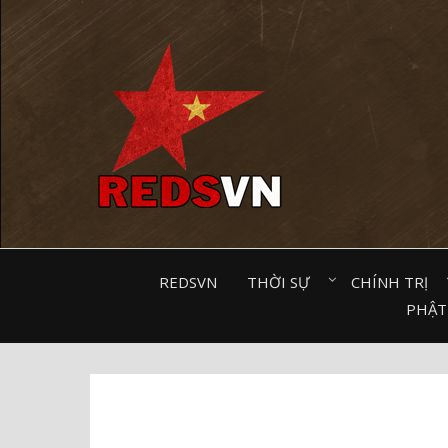
Kênh chia sẻ tri thức cộng đồng
REDSVN
THỜI SỰ⠀
CHÍNH TRỊ⠀
PHẬT