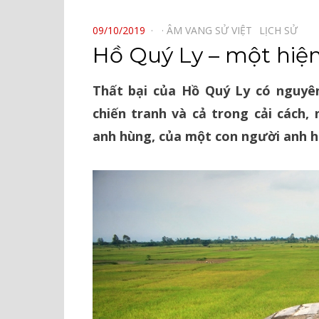
⠀
POSTED
09/10/2019
ÂM VANG SỬ VIỆT⠀
LỊCH SỬ⠀
ON
Hồ Quý Ly – một hiện
Thất bại của Hồ Quý Ly có nguyê
chiến tranh và cả trong cải cách,
anh hùng, của một con người anh h