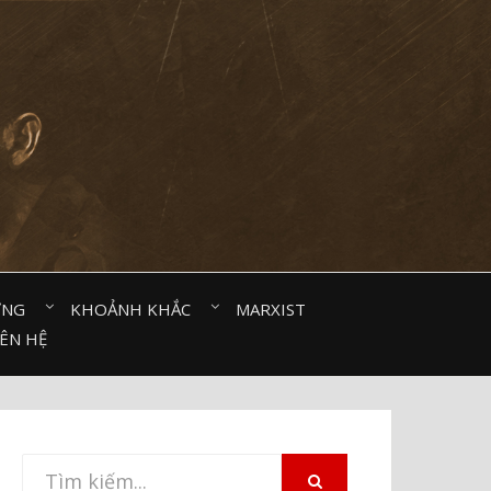
ỜNG⠀
KHOẢNH KHẮC⠀
MARXIST⠀
IÊN HỆ
Tìm