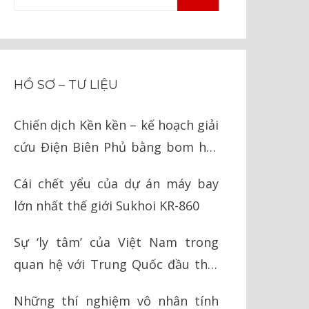
TÌM
kiếm
KIẾM
cho:
HỒ SƠ – TƯ LIỆU
Chiến dịch Kền kền – kế hoạch giải
cứu Điện Biên Phủ bằng bom hạt
nhân của Mỹ
Cái chết yểu của dự án máy bay
lớn nhất thế giới Sukhoi KR-860
Sự ‘ly tâm’ của Việt Nam trong
quan hệ với Trung Quốc đầu thời
Nguyễn
Những thí nghiệm vô nhân tính