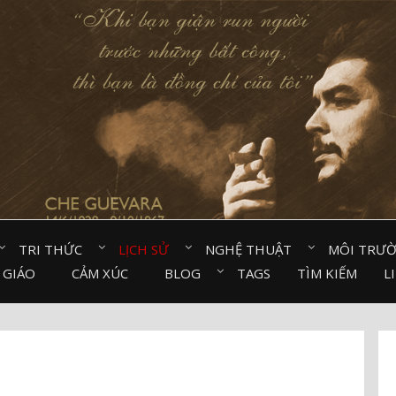
TRI THỨC⠀
LỊCH SỬ⠀
NGHỆ THUẬT⠀
MÔI TRƯ
 GIÁO⠀
CẢM XÚC⠀
BLOG⠀
TAGS
TÌM KIẾM
L