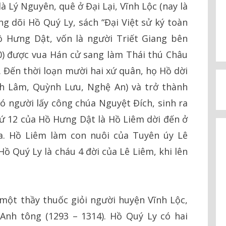
à Lý Nguyên, quê ở Đại Lại, Vĩnh Lộc (nay là
g dõi Hồ Quý Ly, sách “Đại Việt sử ký toàn
ồ Hưng Dật, vốn là người Triết Giang bên
0) được vua Hán cử sang làm Thái thú Châu
. Đến thời loạn mười hai xứ quân, họ Hồ dời
h Lâm, Quỳnh Lưu, Nghệ An) và trở thành
có người lấy công chúa Nguyệt Đích, sinh ra
ứ 12 của Hồ Hưng Dật là Hồ Liêm dời đến ở
a. Hồ Liêm làm con nuôi của Tuyên úy Lê
Hồ Quý Ly là cháu 4 đời của Lê Liêm, khi lên
một thầy thuốc giỏi người huyện Vĩnh Lộc,
 Anh tông (1293 – 1314). Hồ Quý Ly có hai