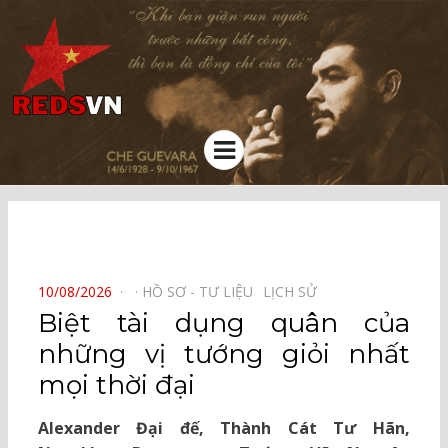
Kênh chia sẻ tri thức cộng đồng
Menu
⠀
POSTED
10/08/2026
HỒ SƠ - TƯ LIỆU⠀
LỊCH SỬ⠀
ON
Biệt tài dụng quân của
những vị tướng giỏi nhất
mọi thời đại
Alexander Đại đế, Thành Cát Tư Hãn,