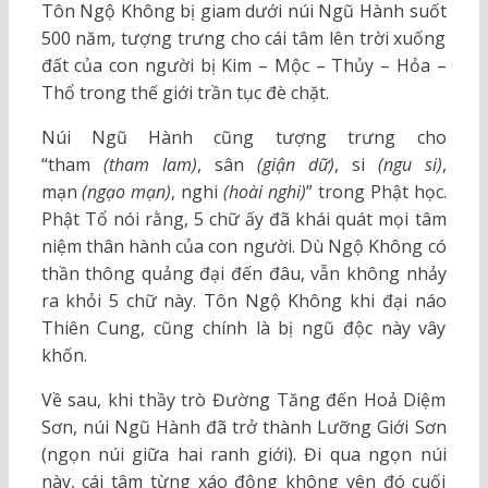
Tôn Ngộ Không bị giam dưới núi Ngũ Hành suốt
500 năm, tượng trưng cho cái tâm lên trời xuống
đất của con người bị Kim – Mộc – Thủy – Hỏa –
Thổ trong thế giới trần tục đè chặt.
Núi Ngũ Hành cũng tượng trưng cho
“tham
(tham lam)
, sân
(giận dữ)
, si
(ngu si)
,
mạn
(ngạo mạn)
, nghi
(hoài nghi)
” trong Phật học.
Phật Tổ nói rằng, 5 chữ ấy đã khái quát mọi tâm
niệm thân hành của con người. Dù Ngộ Không có
thần thông quảng đại đến đâu, vẫn không nhảy
ra khỏi 5 chữ này. Tôn Ngộ Không khi đại náo
Thiên Cung, cũng chính là bị ngũ độc này vây
khốn.
Về sau, khi thầy trò Đường Tăng đến Hoả Diệm
Sơn, núi Ngũ Hành đã trở thành Lưỡng Giới Sơn
(ngọn núi giữa hai ranh giới). Đi qua ngọn núi
này, cái tâm từng xáo động không yên đó cuối