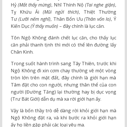
Hỷ
(Mắt thấy mừng)
, Nhĩ Thính Nộ
(Tai nghe giận)
,
Tỵ Khứu Ái
(Mũi ngửi thích)
, Thiệt Thường
Tư
(Lưỡi nếm nghĩ)
, Thân Bổn Ưu
(Thân vốn lo)
, Ý
Kiến Dục
(Ý thấy muốn)
– đây chính là lục căn.
Tôn Ngộ Không đánh chết lục căn, cho thấy lục
căn phải thanh tịnh thì mới có thể lên đường lấy
Chân Kinh.
Trong suốt hành trình sang Tây Thiên, trước khi
Ngộ Không đi xin cơm chay thường vẽ một vòng
tròn lớn trên mặt đất, đây chính là giới hạn mà
Tâm đặt cho con người, nhưng thân thể của con
người (Đường Tăng) lại thường hay bị dục vọng
(Trư Bát Giới) dẫn dụ mà xa rời giới hạn ấy.
Vậy là bốn thầy trò dễ dàng rời khỏi giới hạn mà
Ngộ Không đặt ra, và khi bước ra khỏi giới hạn
ấy họ liền gặp phải các loại yêu ma.