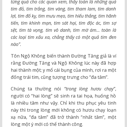
từng quả cho các quan xem, thấy toàn là những quả
tim đỏ, tim trắng, tim vàng, tim tham lam, tim danh
lợi, tim đố kỵ, tim mưu mẹo, tim hiếu thắng, tim hãnh
tiến, tim khinh mạn, tim sát hại, tim độc ác, tim sợ
sệt, tim tà vọng, tim vô danh, tim mờ ám… toàn là
các loại tim xấu xa, chẳng thấy có một quả tim đen
nào”.
Tôn Ngộ Không biến thành Đường Tăng giả là ví
rằng Đường Tăng và Ngộ Không lúc này đã hợp
hai thành một; y mổ cái bụng của mình, rơi ra một
đống trái tim, cũng tượng trưng cho “đa tâm”.
Chúng ta thường nói
“trong lòng hươu chạy”
,
người có “hai lòng” sẽ sinh ra tai họa, huống hồ
là nhiều tâm như vậy. Chỉ khi thu phục yêu tinh
này thì trong lòng mới không có hươu chạy loạn
xạ nữa, “đa tâm” đã trở thành “nhất tâm”, một
lòng một ý mới có thể thành công.