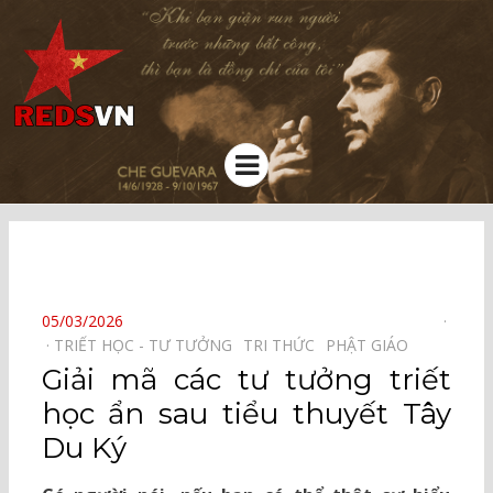
Kênh chia sẻ tri thức cộng đồng
Menu
⠀
POSTED
05/03/2026
ON
TRIẾT HỌC - TƯ TƯỞNG⠀
TRI THỨC⠀
PHẬT GIÁO⠀
Giải mã các tư tưởng triết
học ẩn sau tiểu thuyết Tây
Du Ký