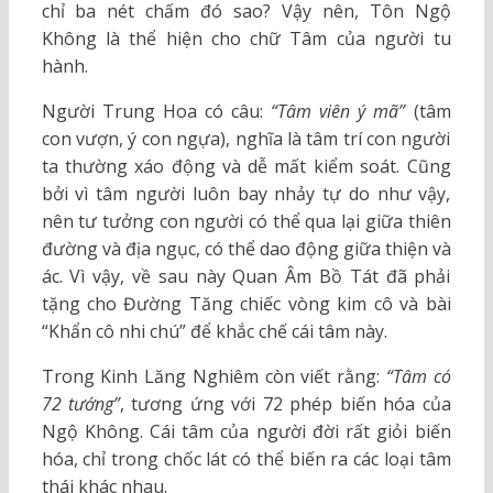
chỉ ba nét chấm đó sao? Vậy nên, Tôn Ngộ
Không là thể hiện cho chữ Tâm của người tu
hành.
Người Trung Hoa có câu:
“Tâm viên ý mã”
(tâm
con vượn, ý con ngựa), nghĩa là tâm trí con người
ta thường xáo động và dễ mất kiểm soát. Cũng
bởi vì tâm người luôn bay nhảy tự do như vậy,
nên tư tưởng con người có thể qua lại giữa thiên
đường và địa ngục, có thể dao động giữa thiện và
ác. Vì vậy, về sau này Quan Âm Bồ Tát đã phải
tặng cho Đường Tăng chiếc vòng kim cô và bài
“Khẩn cô nhi chú” để khắc chế cái tâm này.
Trong Kinh Lăng Nghiêm còn viết rằng:
“Tâm có
72 tướng”
, tương ứng với 72 phép biến hóa của
Ngộ Không. Cái tâm của người đời rất giỏi biến
hóa, chỉ trong chốc lát có thể biến ra các loại tâm
thái khác nhau.