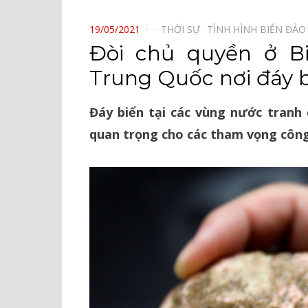
⠀
POSTED
19/05/2021
THỜI SỰ⠀
TÌNH HÌNH BIỂN ĐẢO
ON
Đòi chủ quyền ở B
Trung Quốc nơi đáy b
Đáy biển tại các vùng nước tranh
quan trọng cho các tham vọng côn