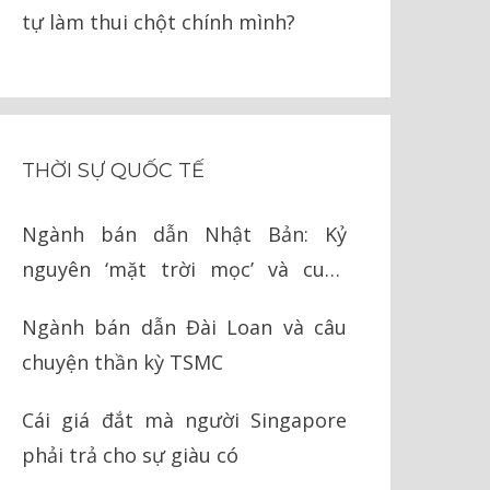
tự làm thui chột chính mình?
THỜI SỰ QUỐC TẾ
Ngành bán dẫn Nhật Bản: Kỷ
nguyên ‘mặt trời mọc’ và cuộc
chiến cay đắng với Mỹ
Ngành bán dẫn Đài Loan và câu
chuyện thần kỳ TSMC
Cái giá đắt mà người Singapore
phải trả cho sự giàu có