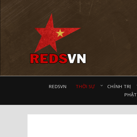
Kênh chia sẻ tri thức cộng đồng
REDSVN
THỜI SỰ⠀
CHÍNH TRỊ⠀
PHẬT