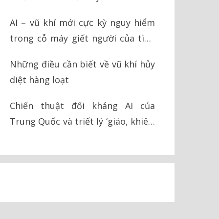
AI – vũ khí mới cực kỳ nguy hiểm
trong cỗ máy giết người của tình
báo Israel
Những điều cần biết về vũ khí hủy
diệt hàng loạt
Chiến thuật đối kháng AI của
Trung Quốc và triết lý ‘giáo, khiên’
trong chiến tranh hiện đại