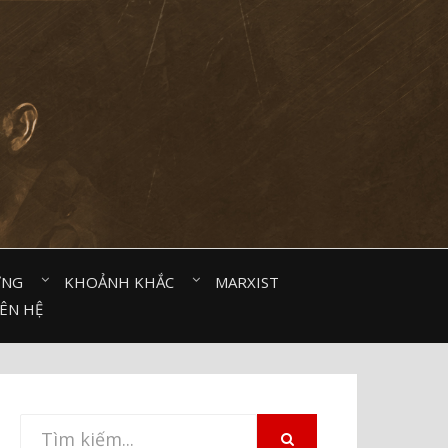
ỜNG⠀
KHOẢNH KHẮC⠀
MARXIST⠀
IÊN HỆ
Tìm