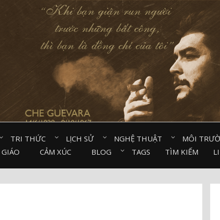
TRI THỨC⠀
LỊCH SỬ⠀
NGHỆ THUẬT⠀
MÔI TRƯ
 GIÁO⠀
CẢM XÚC⠀
BLOG⠀
TAGS
TÌM KIẾM
L