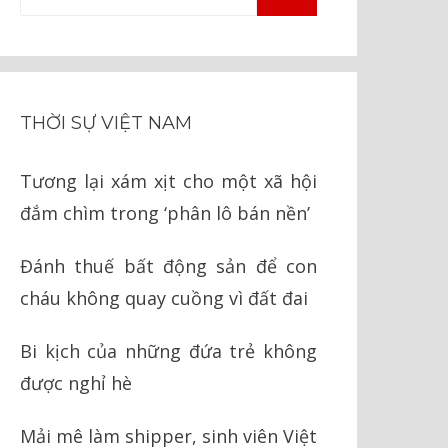
TÌM
kiếm
KIẾM
cho:
THỜI SỰ VIỆT NAM
Tương lại xám xịt cho một xã hội
đắm chìm trong ‘phân lô bán nền’
Đánh thuế bất động sản để con
cháu không quay cuồng vì đất đai
Bi kịch của những đứa trẻ không
được nghỉ hè
Mải mê làm shipper, sinh viên Việt