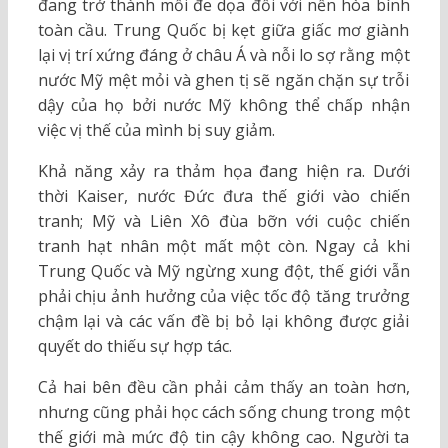
đang trở thành mối đe dọa đối với nền hòa bình
toàn cầu. Trung Quốc bị kẹt giữa giấc mơ giành
lại vị trí xứng đáng ở châu Á và nỗi lo sợ rằng một
nước Mỹ mệt mỏi và ghen tị sẽ ngăn chặn sự trỗi
dậy của họ bởi nước Mỹ không thể chấp nhận
việc vị thế của mình bị suy giảm.
Khả năng xảy ra thảm họa đang hiện ra. Dưới
thời Kaiser, nước Đức đưa thế giới vào chiến
tranh; Mỹ và Liên Xô đùa bỡn với cuộc chiến
tranh hạt nhân một mất một còn. Ngay cả khi
Trung Quốc và Mỹ ngừng xung đột, thế giới vẫn
phải chịu ảnh hưởng của việc tốc độ tăng trưởng
chậm lại và các vấn đề bị bỏ lại không được giải
quyết do thiếu sự hợp tác.
Cả hai bên đều cần phải cảm thấy an toàn hơn,
nhưng cũng phải học cách sống chung trong một
thế giới mà mức độ tin cậy không cao. Người ta