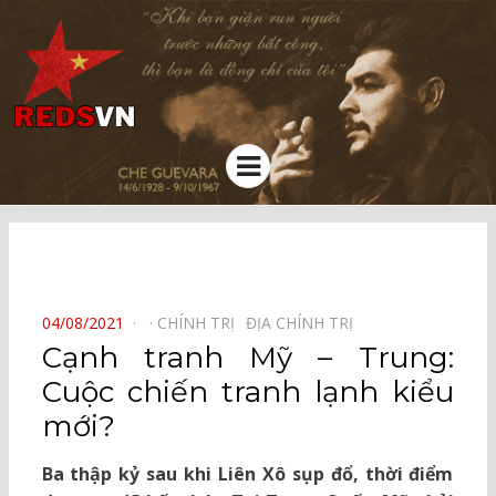
Kênh chia sẻ tri thức cộng đồng
Menu
⠀
POSTED
04/08/2021
CHÍNH TRỊ⠀
ĐỊA CHÍNH TRỊ⠀
ON
Cạnh tranh Mỹ – Trung:
Cuộc chiến tranh lạnh kiểu
mới?
Ba thập kỷ sau khi Liên Xô sụp đổ, thời điểm