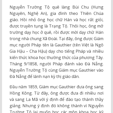
Nguyễn Trường Tộ quê làng Bùi Chu (Hưng
Nguyên, Nghệ An), gia đình theo Thiên Chúa
giáo. Hồi nhỏ ông học chữ Hán và học rất giỏi,
được truyền tụng là Trạng Tộ. Thôi học, ông mở
trường dạy học ở quê, rồi được mời dạy chữ Hán
trong nhà chung Xã Đoài. Tại đây, ông được Giám
mục người Pháp tên là Gauthier (tên Việt là Ngô
Gia Hậu – Cha Hậu) dạy cho tiếng Pháp và nhiều
kiến thức khoa học thường thức của phương Tây.
Tháng 9/1858, người Pháp đánh vào Đà Nẵng.
Nguyễn Trường Tộ cùng Giám mục Gauthier vào
Đà Nẵng để lánh nạn kỳ thị giáo dân.
Đầu năm 1859, Giám mục Gauthier đưa ông sang
Hồng Kông. Từ đây, ông được đưa đi nhiều nơi
và sang La Mã với ý định để đào tạo thành thầy
giảng. Nhưng ý định đó không thành vì Nguyễn
Trường Tộ lại muốn học các môn khoa học kỹ