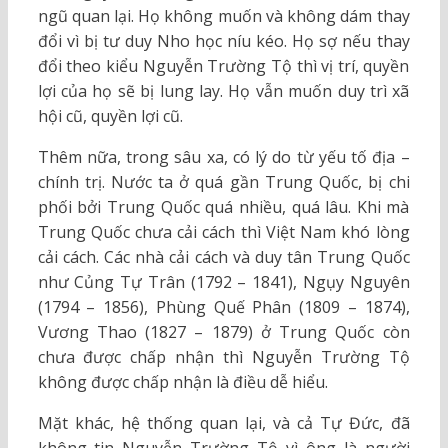
ngũ quan lại. Họ không muốn và không dám thay
đổi vì bị tư duy Nho học níu kéo. Họ sợ nếu thay
đổi theo kiểu Nguyễn Trường Tộ thì vị trí, quyền
lợi của họ sẽ bị lung lay. Họ vẫn muốn duy trì xã
hội cũ, quyền lợi cũ.
Thêm nữa, trong sâu xa, có lý do từ yếu tố địa –
chính trị. Nước ta ở quá gần Trung Quốc, bị chi
phối bởi Trung Quốc quá nhiều, quá lâu. Khi mà
Trung Quốc chưa cải cách thì Việt Nam khó lòng
cải cách. Các nhà cải cách và duy tân Trung Quốc
như Củng Tự Trân (1792 – 1841), Ngụy Nguyên
(1794 – 1856), Phùng Quế Phân (1809 – 1874),
Vương Thao (1827 – 1879) ở Trung Quốc còn
chưa được chấp nhận thì Nguyễn Trường Tộ
không được chấp nhận là điều dễ hiểu.
Mặt khác, hệ thống quan lại, và cả Tự Đức, đã
không tin Nguyễn Trường Tộ vì ông là người