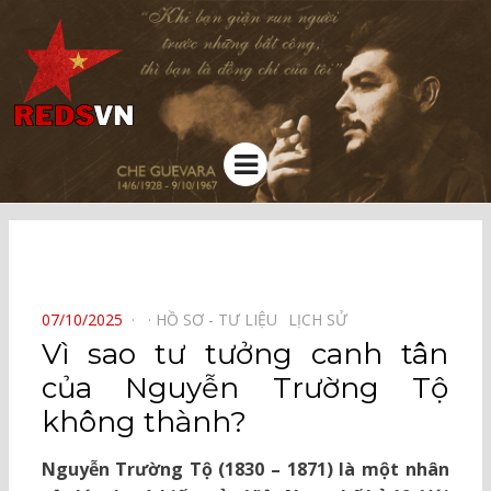
Kênh chia sẻ tri thức cộng đồng
Menu
⠀
POSTED
07/10/2025
HỒ SƠ - TƯ LIỆU⠀
LỊCH SỬ⠀
ON
Vì sao tư tưởng canh tân
của Nguyễn Trường Tộ
không thành?
Nguyễn Trường Tộ (1830 – 1871) là một nhân