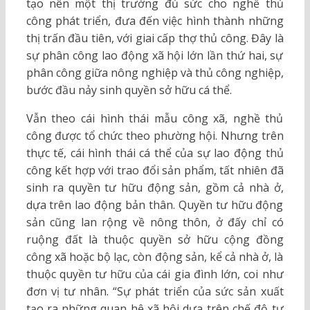
tạo nên một thị trường đủ sức cho nghề thủ
công phát triển, đưa đến việc hình thành những
thị trấn đầu tiên, với giai cấp thợ thủ công. Đây là
sự phân công lao động xã hội lớn lần thứ hai, sự
phân công giữa nông nghiệp và thủ công nghiệp,
bước đầu nảy sinh quyền sở hữu cá thể.
Vẫn theo cái hình thái mẫu công xã, nghề thủ
công được tổ chức theo phường hội. Nhưng trên
thực tế, cái hình thái cá thể của sự lao động thủ
công kết hợp với trao đổi sản phẩm, tất nhiên đã
sinh ra quyền tư hữu động sản, gồm cả nhà ở,
dựa trên lao động bản thân. Quyền tư hữu động
sản cũng lan rộng về nông thôn, ở đấy chỉ có
ruộng đất là thuộc quyền sở hữu cộng đồng
công xã hoặc bộ lạc, còn động sản, kể cả nhà ở, là
thuộc quyền tư hữu của cái gia đình lớn, coi như
đơn vị tư nhân. “Sự phát triển của sức sản xuất
tạo ra những quan hệ xã hội dựa trên chế độ tư