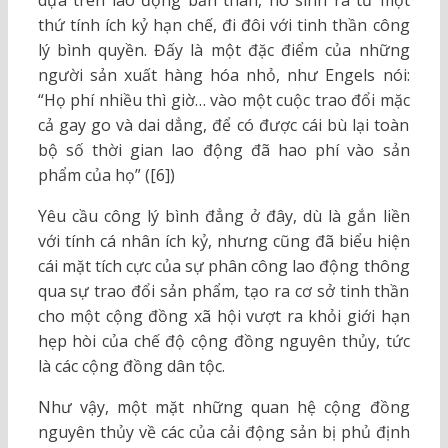
dựa trên lao động bản thân, nó sinh ra từ một
thứ tính ích kỷ hạn chế, đi đôi với tinh thần công
lý bình quyền. Đấy là một đặc điểm của những
người sản xuất hàng hóa nhỏ, như Engels nói:
“Họ phí nhiều thì giờ… vào một cuộc trao đổi mặc
cả gay go và dai dẳng, để có được cái bù lại toàn
bộ số thời gian lao động đã hao phí vào sản
phẩm của họ” ([6])
Yêu cầu công lý bình đẳng ở đây, dù là gắn liền
với tính cá nhân ích kỷ, nhưng cũng đã biểu hiện
cái mặt tích cực của sự phân công lao động thông
qua sự trao đổi sản phẩm, tạo ra cơ sở tinh thần
cho một cộng đồng xã hội vượt ra khỏi giới hạn
hẹp hòi của chế độ cộng đồng nguyên thủy, tức
là các cộng đồng dân tộc.
Như vậy, một mặt những quan hệ cộng đồng
nguyên thủy về các của cải động sản bị phủ định