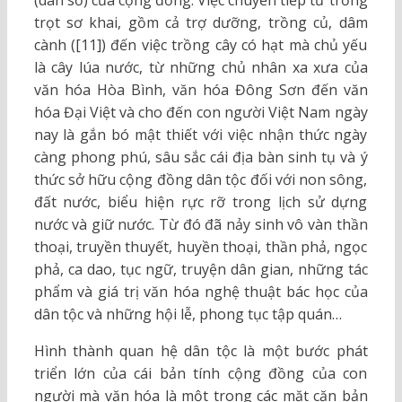
(dân số) của cộng đồng. Việc chuyển tiếp từ trồng
trọt sơ khai, gồm cả trợ dưỡng, trồng củ, dâm
cành ([11]) đến việc trồng cây có hạt mà chủ yếu
là cây lúa nước, từ những chủ nhân xa xưa của
văn hóa Hòa Bình, văn hóa Đông Sơn đến văn
hóa Đại Việt và cho đến con người Việt Nam ngày
nay là gắn bó mật thiết với việc nhận thức ngày
càng phong phú, sâu sắc cái địa bàn sinh tụ và ý
thức sở hữu cộng đồng dân tộc đối với non sông,
đất nước, biểu hiện rực rỡ trong lịch sử dựng
nước và giữ nước. Từ đó đã nảy sinh vô vàn thần
thoại, truyền thuyết, huyền thoại, thần phả, ngọc
phả, ca dao, tục ngữ, truyện dân gian, những tác
phẩm và giá trị văn hóa nghệ thuật bác học của
dân tộc và những hội lễ, phong tục tập quán…
Hình thành quan hệ dân tộc là một bước phát
triển lớn của cái bản tính cộng đồng của con
người mà văn hóa là một trong các mặt căn bản