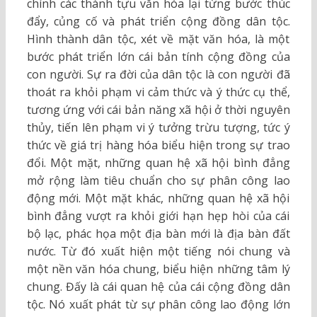
chính các thành tựu văn hóa lại từng bước thúc
đẩy, củng cố và phát triển cộng đồng dân tộc.
Hình thành dân tộc, xét về mặt văn hóa, là một
bước phát triển lớn cái bản tính cộng đồng của
con người. Sự ra đời của dân tộc là con người đã
thoát ra khỏi phạm vi cảm thức và ý thức cụ thể,
tương ứng với cái bản năng xã hội ở thời nguyên
thủy, tiến lên phạm vi ý tưởng trừu tượng, tức ý
thức về giá trị hàng hóa biểu hiện trong sự trao
đổi. Một mặt, những quan hệ xã hội bình đẳng
mở rộng làm tiêu chuẩn cho sự phân công lao
động mới. Một mặt khác, những quan hệ xã hội
bình đẳng vượt ra khỏi giới hạn hẹp hòi của cái
bộ lạc, phác họa một địa bàn mới là địa bàn đất
nước. Từ đó xuất hiện một tiếng nói chung và
một nền văn hóa chung, biểu hiện những tâm lý
chung. Đấy là cái quan hệ của cái cộng đồng dân
tộc. Nó xuất phát từ sự phân công lao động lớn