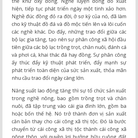
thể khử oxy đồng. Nghề luyện đồng đỏ xuất
hiện, tiếp tục phát triển ngày một tinh xảo hơn.
Nghề đúc đồng đỏ ra đời, ở sơ kỳ của nó, đã làm
cho kỹ thuật đồ đá và đồ mộc tiến lên và lôi cuốn
các nghề khác. Do đấy, những trao đổi giữa các
bộ lạc gia tăng, tạo nên sự phân công xã hội đầu
tiên giữa các bộ lạc trồng trọt, chăn nuôi, đánh cá
và phơi cá, khai thác đá hay đồng. Sự phân công
ấy thúc đẩy kỹ thuật phát triển, đẩy mạnh sự
phát triển toàn diện của sức sản xuất, thỏa mãn
nhu cầu trao đổi ngày càng lớn.
Năng suất lao động tăng thì sự tổ chức sản xuất
trong nghề nông, bao gồm trồng trọt và chăn
nuôi, đã tập trung vào cái gia đình lớn, gồm ba
hoặc bốn thế hệ. Nó trở thành đơn vị sản xuất
căn bản thay cho cái công xã thị tộc. Đó là bước
chuyển từ cái công xã thị tộc thành cái công xã
nông thôn, với quyền lợi hưởng hữu ruộng đất