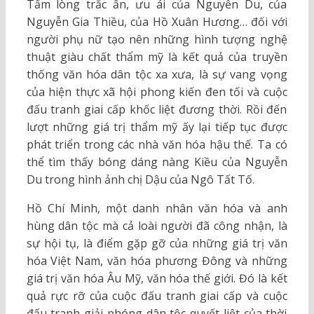
Tấm lòng trắc ẩn, ưu ái của Nguyễn Du, của
Nguyễn Gia Thiều, của Hồ Xuân Hương… đối với
người phụ nữ tạo nên những hình tượng nghệ
thuật giàu chất thẩm mỹ là kết quả của truyền
thống văn hóa dân tộc xa xưa, là sự vang vọng
của hiện thực xã hội phong kiến đen tối và cuộc
đấu tranh giai cấp khốc liệt đương thời. Rồi đến
lượt những giá trị thẩm mỹ ấy lại tiếp tục được
phát triển trong các nhà văn hóa hậu thế. Ta có
thể tìm thấy bóng dáng nàng Kiều của Nguyễn
Du trong hình ảnh chị Dậu của Ngô Tất Tố.
Hồ Chí Minh, một danh nhân văn hóa và anh
hùng dân tộc mà cả loài người đã công nhận, là
sự hội tụ, là điểm gặp gỡ của những giá trị văn
hóa Việt Nam, văn hóa phương Đông và những
giá trị văn hóa Âu Mỹ, văn hóa thế giới. Đó là kết
quả rực rỡ của cuộc đấu tranh giai cấp và cuộc
đấu tranh giải phóng dân tộc quyết liệt của thời