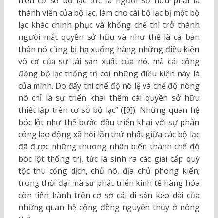
trên cơ sở bộ lạc tức là người sở hữu phải là
thành viên của bộ lạc, làm cho cái bộ lạc bị một bộ
lạc khác chinh phục và khống chế thì trở thành
người mất quyền sở hữu và như thế là cả bản
thân nó cũng bị hạ xuống hàng những điều kiện
vô cơ của sự tái sản xuất của nó, mà cái cộng
đồng bộ lạc thống trị coi những điều kiện này là
của mình. Do đấy thì chế độ nô lệ và chế độ nông
nô chỉ là sự triển khai thêm cái quyền sở hữu
thiết lập trên cơ sở bộ lạc” ([9]). Những quan hệ
bóc lột như thế bước đầu triển khai với sự phân
công lao động xã hội lần thứ nhất giữa các bộ lạc
đã được những thương nhân biến thành chế độ
bóc lột thống trị, tức là sinh ra các giai cấp quý
tộc thu cống dịch, chủ nô, địa chủ phong kiến;
trong thời đại mà sự phát triển kinh tế hàng hóa
còn tiến hành trên cơ sở cái di sản kéo dài của
những quan hệ cộng đồng nguyên thủy ở nông