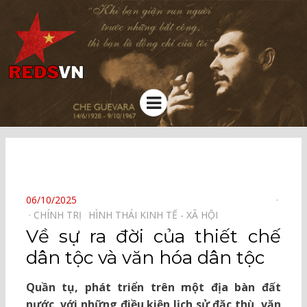
Kênh chia sẻ tri thức cộng đồng
Menu
⠀
POSTED
06/10/2025
ON
CHÍNH TRỊ⠀
HÌNH THÁI KINH TẾ - XÃ HỘI⠀
Về sự ra đời của thiết chế
dân tộc và văn hóa dân tộc
Quần tụ, phát triển trên một địa bàn đất
nước, với những điều kiện lịch sử đặc thù, văn