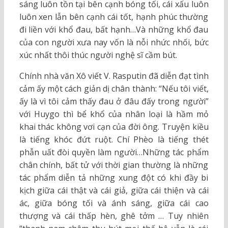
sáng luôn tồn tại bên cạnh bóng tối, cái xấu luôn
luôn xen lẫn bên cạnh cái tốt, hạnh phúc thường
đi liền với khổ đau, bất hạnh…Và những khổ đau
của con người xưa nay vốn là nỗi nhức nhối, bức
xúc nhất thôi thúc người nghệ sĩ cầm bút.
Chính nhà văn Xô viết V. Rasputin đã diễn đạt tình
cảm ấy một cách giản dị chân thành: “Nếu tôi viết,
ấy là vì tôi cảm thấy đau ở đâu đấy trong người”
với Huygo thì bể khổ của nhân loại là hầm mỏ
khai thác không vơi cạn của đời ông. Truyện kiều
là tiếng khóc đứt ruột. Chí Phèo là tiếng thét
phẫn uất đòi quyền làm người…Những tác phẩm
chân chính, bất tử với thời gian thường là những
tác phẩm diễn tả những xung đột có khi đầy bi
kịch giữa cái thật và cái giả, giữa cái thiện và cái
ác, giữa bóng tối và ánh sáng, giữa cái cao
thượng và cái thấp hèn, ghê tởm … Tuy nhiên