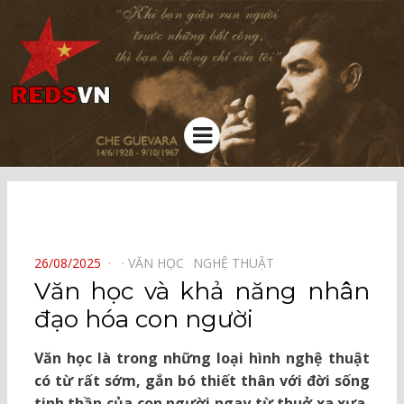
Kênh chia sẻ tri thức cộng đồng
Menu
⠀
POSTED
26/08/2025
VĂN HỌC⠀
NGHỆ THUẬT⠀
ON
Văn học và khả năng nhân
đạo hóa con người
Văn học là trong những loại hình nghệ thuật
có từ rất sớm, gắn bó thiết thân với đời sống
tinh thần của con người ngay từ thuở xa xưa.