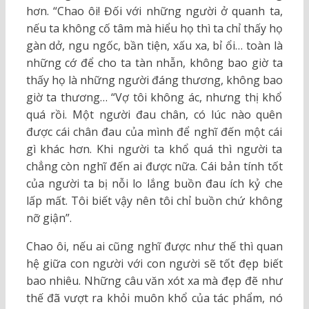
hơn. “Chao ôi! Đối với những người ở quanh ta,
nếu ta không cố tâm mà hiểu họ thì ta chỉ thấy họ
gàn dở, ngu ngốc, bần tiện, xấu xa, bỉ ổi… toàn là
những cớ để cho ta tàn nhẫn, không bao giờ ta
thấy họ là những người đáng thương, không bao
giờ ta thương… “Vợ tôi không ác, nhưng thị khổ
quá rồi. Một người đau chân, có lúc nào quên
được cái chân đau của mình để nghĩ đến một cái
gì khác hơn. Khi người ta khổ quá thì người ta
chẳng còn nghĩ đến ai được nữa. Cái bản tính tốt
của người ta bị nỗi lo lắng buồn đau ích kỷ che
lấp mất. Tôi biết vậy nên tôi chỉ buồn chứ không
nỡ giận”.
Chao ôi, nếu ai cũng nghĩ được như thế thì quan
hệ giữa con người với con người sẽ tốt đẹp biết
bao nhiêu. Những câu văn xót xa mà đẹp đẽ như
thế đã vượt ra khỏi muôn khổ của tác phẩm, nó