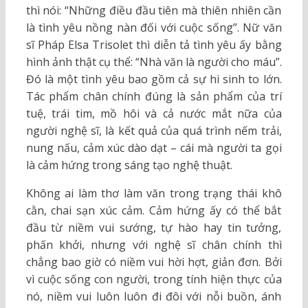
thì nói: “Những điều đầu tiên mà thiên nhiên cần
là tình yêu nồng nàn đối với cuộc sống”. Nữ văn
sĩ Pháp Elsa Trisolet thì diễn tả tình yêu ấy bằng
hình ảnh thật cụ thể: “Nhà văn là người cho máu”.
Đó là một tình yêu bao gồm cả sự hi sinh to lớn.
Tác phẩm chân chính đúng là sản phẩm của trí
tuệ, trái tim, mồ hôi và cả nước mắt nữa của
người nghệ sĩ, là kết quả của quá trình nếm trải,
nung nấu, cảm xúc dào dạt – cái mà người ta gọi
là cảm hứng trong sáng tạo nghệ thuật.
Không ai làm thơ làm văn trong trạng thái khô
cằn, chai sạn xúc cảm. Cảm hứng ấy có thể bắt
đầu từ niềm vui sướng, tự hào hay tin tưởng,
phấn khởi, nhưng với nghệ sĩ chân chính thì
chẳng bao giờ có niềm vui hời hợt, giản đơn. Bởi
vì cuộc sống con người, trong tính hiện thực của
nó, niềm vui luôn luôn đi đôi với nỗi buồn, ánh