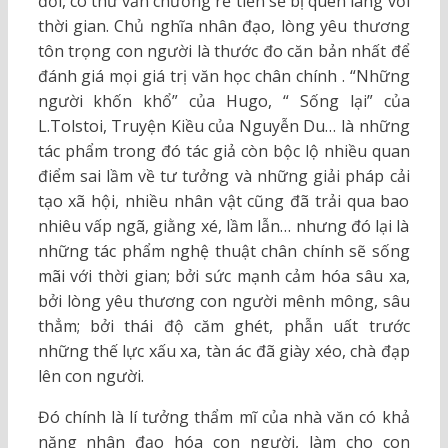
đời, có thứ văn chương rẻ tiền sẽ bị quên lãng với
thời gian. Chủ nghĩa nhân đạo, lòng yêu thương
tôn trọng con người là thước đo căn bản nhất để
đánh giá mọi giá trị văn học chân chính . “Những
người khốn khổ” của Hugo, “ Sống lại” của
L.Tolstoi, Truyện Kiều của Nguyễn Du… là những
tác phẩm trong đó tác giả còn bộc lộ nhiều quan
điểm sai lầm về tư tưởng và những giải pháp cải
tạo xã hội, nhiều nhân vật cũng đã trải qua bao
nhiêu vấp ngã, giằng xé, lầm lẫn… nhưng đó lại là
những tác phẩm nghệ thuật chân chính sẽ sống
mãi với thời gian; bởi sức mạnh cảm hóa sâu xa,
bởi lòng yêu thương con người mênh mông, sâu
thẳm; bởi thái độ căm ghét, phẫn uất trước
những thế lực xấu xa, tàn ác đã giày xéo, chà đạp
lên con người.
Đó chính là lí tưởng thẩm mĩ của nhà văn có khả
năng nhân đạo hóa con người, làm cho con