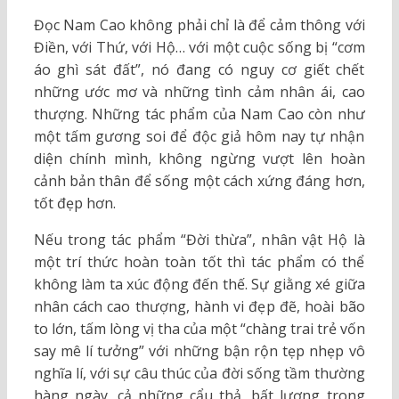
Đọc Nam Cao không phải chỉ là để cảm thông với
Điền, với Thứ, với Hộ… với một cuộc sống bị “cơm
áo ghì sát đất”, nó đang có nguy cơ giết chết
những ước mơ và những tình cảm nhân ái, cao
thượng. Những tác phẩm của Nam Cao còn như
một tấm gương soi để độc giả hôm nay tự nhận
diện chính mình, không ngừng vượt lên hoàn
cảnh bản thân để sống một cách xứng đáng hơn,
tốt đẹp hơn.
Nếu trong tác phẩm “Đời thừa”, nhân vật Hộ là
một trí thức hoàn toàn tốt thì tác phẩm có thể
không làm ta xúc động đến thế. Sự giằng xé giữa
nhân cách cao thượng, hành vi đẹp đẽ, hoài bão
to lớn, tấm lòng vị tha của một “chàng trai trẻ vốn
say mê lí tưởng” với những bận rộn tẹp nhẹp vô
nghĩa lí, với sự câu thúc của đời sống tầm thường
hàng ngày, cả những cẩu thả, bất lương trong