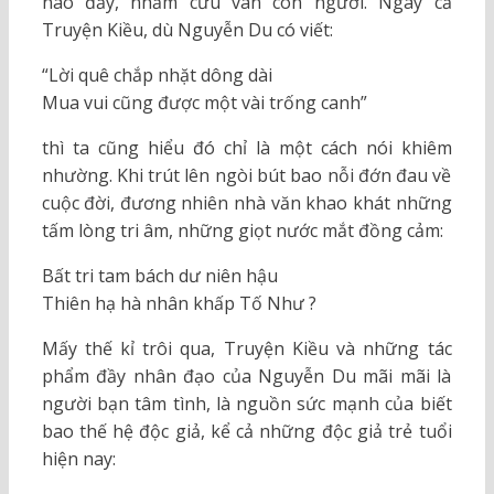
nào đấy, nhằm cứu vãn con người. Ngay cả
Truyện Kiều, dù Nguyễn Du có viết:
“Lời quê chắp nhặt dông dài
Mua vui cũng được một vài trống canh”
thì ta cũng hiểu đó chỉ là một cách nói khiêm
nhường. Khi trút lên ngòi bút bao nỗi đớn đau về
cuộc đời, đương nhiên nhà văn khao khát những
tấm lòng tri âm, những giọt nước mắt đồng cảm:
Bất tri tam bách dư niên hậu
Thiên hạ hà nhân khấp Tố Như ?
Mấy thế kỉ trôi qua, Truyện Kiều và những tác
phẩm đầy nhân đạo của Nguyễn Du mãi mãi là
người bạn tâm tình, là nguồn sức mạnh của biết
bao thế hệ độc giả, kể cả những độc giả trẻ tuổi
hiện nay: