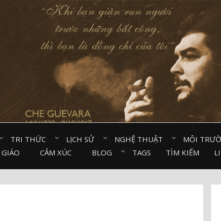
TRI THỨC⠀
LỊCH SỬ⠀
NGHỆ THUẬT⠀
MÔI TRƯ
 GIÁO⠀
CẢM XÚC⠀
BLOG⠀
TAGS
TÌM KIẾM
L