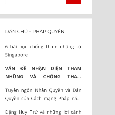
TÌM
kiếm
KIẾM
cho:
DÂN CHỦ – PHÁP QUYỀN
6 bài học chống tham nhũng từ
Singapore
VẤN ĐỀ NHẬN DIỆN THAM
NHŨNG VÀ CHỐNG THAM
NHŨNG Ở TRUNG QUỐC
Tuyên ngôn Nhân Quyền và Dân
Quyền của Cách mạng Pháp năm
1789
Đặng Huy Trứ và những lời cảnh