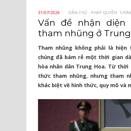
⠀
POSTED
31/07/2026
DÂN CHỦ - PHÁP QUYỀN⠀
CHÍN
ON
Vấn đề nhận diện
tham nhũng ở Trun
Tham nhũng không phải là hiện
chúng đã bám rễ một thời gian dà
hòa nhân dân Trung Hoa. Từ thời 
thức tham nhũng, nhưng tham nh
khác biệt về hình thức, quy mô và 