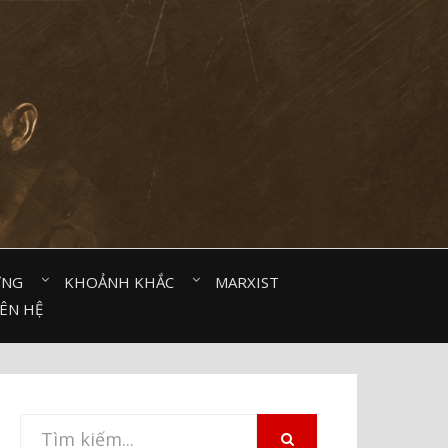
ỜNG⠀
KHOẢNH KHẮC⠀
MARXIST⠀
IÊN HỆ
Tìm