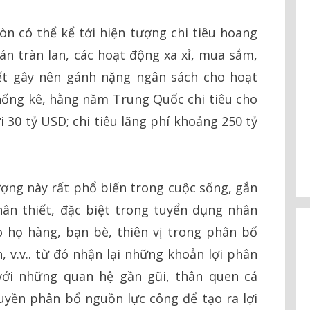
òn có thể kể tới hiện tượng chi tiêu hoang
án tràn lan, các hoạt động xa xỉ, mua sắm,
ết gây nên gánh nặng ngân sách cho hoạt
 thống kê, hằng năm Trung Quốc chi tiêu cho
i 30 tỷ USD; chi tiêu lãng phí khoảng 250 tỷ
ợng này rất phổ biến trong cuộc sống, gắn
ân thiết, đặc biệt trong tuyển dụng nhân
cho họ hàng, bạn bè, thiên vị trong phân bổ
 v.v.. từ đó nhận lại những khoản lợi phân
với những quan hệ gần gũi, thân quen cá
yền phân bổ nguồn lực công để tạo ra lợi