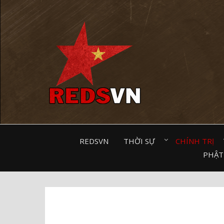
Kênh chia sẻ tri thức cộng đồng
REDSVN
THỜI SỰ⠀
CHÍNH TRỊ⠀
PHẬT