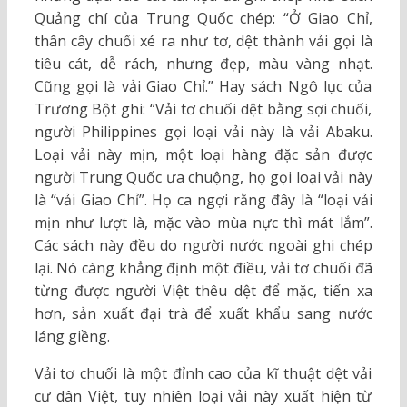
Quảng chí của Trung Quốc chép: “Ở Giao Chỉ,
thân cây chuối xé ra như tơ, dệt thành vải gọi là
tiêu cát, dễ rách, nhưng đẹp, màu vàng nhạt.
Cũng gọi là vải Giao Chỉ.” Hay sách Ngô lục của
Trương Bột ghi: “Vải tơ chuối dệt bằng sợi chuối,
người Philippines gọi loại vải này là vải Abaku.
Loại vải này mịn, một loại hàng đặc sản được
người Trung Quốc ưa chuộng, họ gọi loại vải này
là “vải Giao Chỉ”. Họ ca ngợi rằng đây là “loại vải
mịn như lượt là, mặc vào mùa nực thì mát lắm”.
Các sách này đều do người nước ngoài ghi chép
lại. Nó càng khẳng định một điều, vải tơ chuối đã
từng được người Việt thêu dệt để mặc, tiến xa
hơn, sản xuất đại trà để xuất khẩu sang nước
láng giềng.
Vải tơ chuối là một đỉnh cao của kĩ thuật dệt vải
cư dân Việt, tuy nhiên loại vải này xuất hiện từ