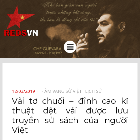
Kênh chia sẻ tri thức cộng đồng
Menu
⠀
POSTED
12/03/2019
ÂM VANG SỬ VIỆT⠀
LỊCH SỬ⠀
ON
Vải tơ chuối – đỉnh cao kĩ
thuật dệt vải được lưu
truyền sử sách của người
Việt