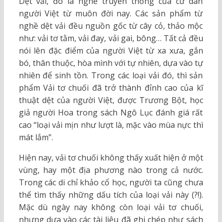
Dệt vải, đó là nghề truyền thống của cư dân
người Việt từ muôn đời nay. Các sản phẩm từ
nghề dệt vải đều nguồn gốc từ cây cỏ, thảo mộc
như: vải tơ tằm, vải đay, vải gai, bông… Tất cả đều
nói lên đặc điểm của người Việt từ xa xưa, gắn
bó, thân thuộc, hòa mình với tự nhiên, dựa vào tự
nhiên để sinh tồn. Trong các loại vải đó, thì sản
phẩm Vải tơ chuối đã trở thành đỉnh cao của kĩ
thuật dệt của người Việt, được Trương Bột, học
giả người Hoa trong sách Ngô Lục đánh giá rất
cao “loại vải mịn như lượt là, mặc vào mùa nực thì
mát lắm”.
Hiện nay, vải tơ chuối không thấy xuất hiện ở một
vùng, hay một địa phương nào trong cả nước.
Trong các di chỉ khảo cổ học, người ta cũng chưa
thể tìm thấy những dấu tích của loại vải này (?!).
Mặc dù ngày nay không còn loại vải tơ chuối,
nhưng dựa vào các tài liệu đã ghi chép như sách