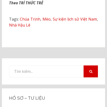
Theo TRÍ THỨC TRẺ
Tags:
Chúa Trịnh
,
Mèo
,
Sự kiện lịch sử Việt Nam
,
Nhà Hậu Lê
Tìm
kiếm
TÌM
KIẾM
cho:
HỒ SƠ – TƯ LIỆU