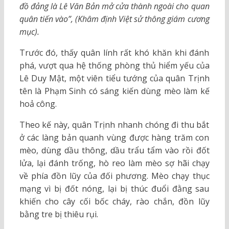
đồ đảng là Lê Văn Bản mở cửa thành ngoài cho quan
quân tiến vào”, (Khâm định Việt sử thông giám cương
mục).
Trước đó, thấy quân lính rất khó khăn khi đánh
phá, vượt qua hệ thống phòng thủ hiểm yếu của
Lê Duy Mật, một viên tiểu tướng của quân Trịnh
tên là Phạm Sinh có sáng kiến dùng mèo làm kế
hoả công.
Theo kế này, quân Trịnh nhanh chóng đi thu bắt
ở các làng bản quanh vùng được hàng trăm con
mèo, dùng dầu thông, dầu trẩu tẩm vào rồi đốt
lửa, lại đánh trống, hò reo làm mèo sợ hãi chạy
về phía đồn lũy của đối phương. Mèo chạy thục
mạng vì bị đốt nóng, lại bị thúc đuổi đằng sau
khiến cho cây cối bốc cháy, rào chắn, đồn lũy
bằng tre bị thiêu rụi.