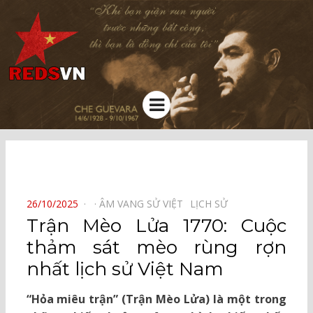
Kênh chia sẻ tri thức cộng đồng
Menu
⠀
POSTED
26/10/2025
ÂM VANG SỬ VIỆT⠀
LỊCH SỬ⠀
ON
Trận Mèo Lửa 1770: Cuộc
thảm sát mèo rùng rợn
nhất lịch sử Việt Nam
“Hỏa miêu trận” (Trận Mèo Lửa) là một trong