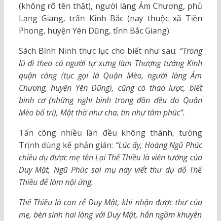
(không rõ tên thật), người làng Ảm Chương, phủ
Lạng Giang, trấn Kinh Bắc (nay thuộc xã Tiền
Phong, huyện Yên Dũng, tỉnh Bắc Giang).
Sách Bình Ninh thực lục cho biết như sau:
“Trong
lũ đi theo có người tự xưng làm Thượng tướng Kinh
quận công (tục gọi là Quận Mèo, người làng Ảm
Chương, huyện Yên Dũng), cũng có thao lược, biết
binh cơ (những nghi binh trong đồn đều do Quận
Mèo bố trí), Mật thờ như cha, tin như tâm phúc”.
Tấn công nhiều lần đều không thành, tướng
Trịnh dùng kế phản gián:
“Lúc ấy, Hoàng Ngũ Phúc
chiêu dụ được mẹ tên Lại Thế Thiều là viên tướng của
Duy Mật, Ngũ Phúc sai mụ này viết thư dụ dỗ Thế
Thiều để làm nội ứng.
Thế Thiều là con rể Duy Mật, khi nhận được thư của
mẹ, bèn sinh hai lòng với Duy Mật, hắn ngầm khuyên