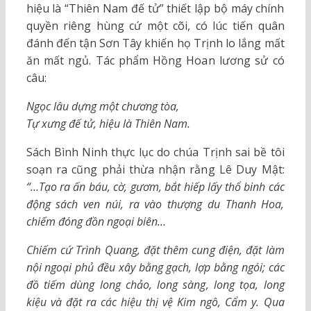
hiệu là “Thiên Nam đế tử” thiết lập bộ máy chính
quyền riêng hùng cứ một cõi, có lúc tiến quân
đánh đến tận Sơn Tây khiến họ Trịnh lo lắng mất
ăn mất ngủ. Tác phẩm Hồng Hoan lương sử có
câu:
Ngọc lâu dựng một chương tòa,
Tự xưng đế tử, hiệu là Thiên Nam.
Sách Bình Ninh thực lục do chúa Trịnh sai bề tôi
soạn ra cũng phải thừa nhận rằng Lê Duy Mật:
“…Tạo ra ấn báu, cờ, gươm, bắt hiếp lấy thổ binh các
động sách ven núi, ra vào thượng du Thanh Hoa,
chiếm đóng đồn ngoại biên…
Chiếm cứ Trình Quang, đặt thêm cung điện, đặt làm
nội ngoại phủ đều xây bằng gạch, lợp bằng ngói; các
đồ tiếm dùng long chảo, long sàng, long tọa, long
kiệu và đặt ra các hiệu thị vệ Kim ngô, Cẩm y. Qua