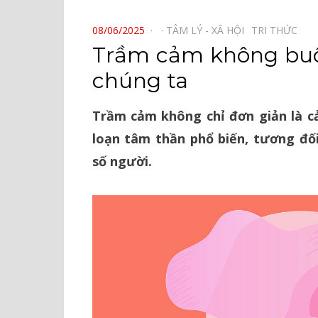
⠀
POSTED
08/06/2025
TÂM LÝ - XÃ HỘI⠀
TRI THỨC⠀
ON
Trầm cảm không buôn
chúng ta
Trầm cảm không chỉ đơn giản là c
loạn tâm thần phổ biến, tương đố
số người.