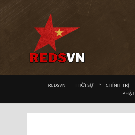
Kênh chia sẻ tri thức cộng đồng
REDSVN
THỜI SỰ⠀
CHÍNH TRỊ⠀
PHẬT