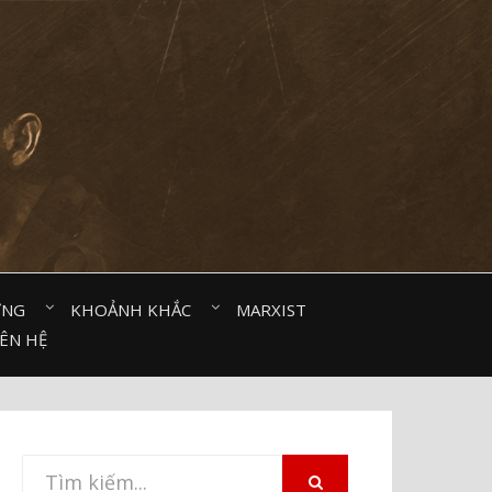
ỜNG⠀
KHOẢNH KHẮC⠀
MARXIST⠀
IÊN HỆ
Tìm