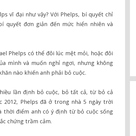
ps vĩ đại như vậy? Với Phelps, bí quyết chỉ
bí quyết đơn giản đến mức hiển nhiên và
ael Phelps có thể đôi lúc mệt mỏi, hoặc đôi
của mình và muốn nghỉ ngơi, nhưng không
 khăn nào khiến anh phải bỏ cuộc.
iều lần định bỏ cuộc, bỏ tất cả, từ bỏ cả
 2012, Phelps đã ở trong nhà 5 ngày trời
à thời điểm anh có ý định từ bỏ cuộc sống
mắc chứng trầm cảm.