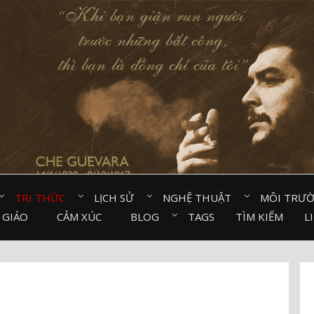
TRI THỨC⠀
LỊCH SỬ⠀
NGHỆ THUẬT⠀
MÔI TRƯ
 GIÁO⠀
CẢM XÚC⠀
BLOG⠀
TAGS
TÌM KIẾM
L