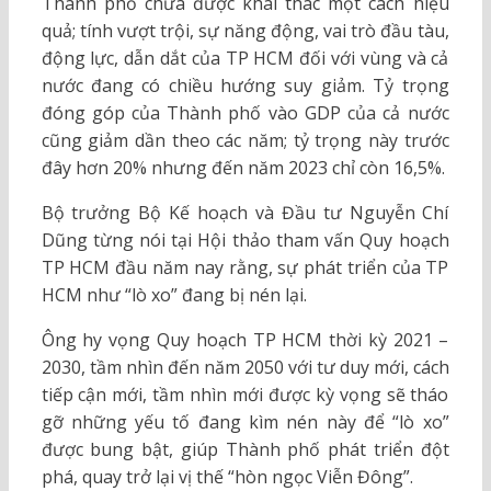
Thành phố chưa được khai thác một cách hiệu
quả; tính vượt trội, sự năng động, vai trò đầu tàu,
động lực, dẫn dắt của TP HCM đối với vùng và cả
nước đang có chiều hướng suy giảm. Tỷ trọng
đóng góp của Thành phố vào GDP của cả nước
cũng giảm dần theo các năm; tỷ trọng này trước
đây hơn 20% nhưng đến năm 2023 chỉ còn 16,5%.
Bộ trưởng Bộ Kế hoạch và Đầu tư Nguyễn Chí
Dũng từng nói tại Hội thảo tham vấn Quy hoạch
TP HCM đầu năm nay rằng, sự phát triển của TP
HCM như “lò xo” đang bị nén lại.
Ông hy vọng Quy hoạch TP HCM thời kỳ 2021 –
2030, tầm nhìn đến năm 2050 với tư duy mới, cách
tiếp cận mới, tầm nhìn mới được kỳ vọng sẽ tháo
gỡ những yếu tố đang kìm nén này để “lò xo”
được bung bật, giúp Thành phố phát triển đột
phá, quay trở lại vị thế “hòn ngọc Viễn Đông”.