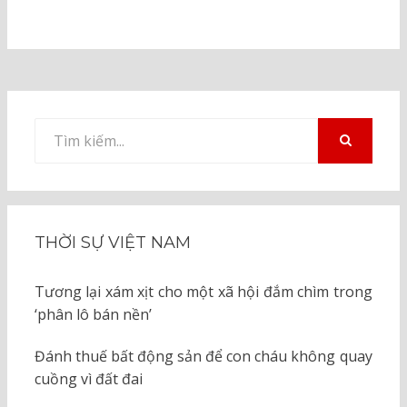
Tìm
kiếm
TÌM
KIẾM
cho:
THỜI SỰ VIỆT NAM
Tương lại xám xịt cho một xã hội đắm chìm trong
‘phân lô bán nền’
Đánh thuế bất động sản để con cháu không quay
cuồng vì đất đai