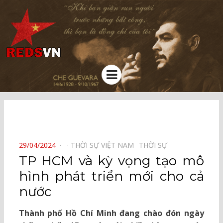
Kênh chia sẻ tri thức cộng đồng
Menu
⠀
POSTED
29/04/2024
THỜI SỰ VIỆT NAM⠀
THỜI SỰ⠀
ON
TP HCM và kỳ vọng tạo mô
hình phát triển mới cho cả
nước
Thành phố Hồ Chí Minh đang chào đón ngày