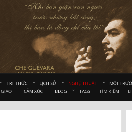
TRI THỨC⠀
LỊCH SỬ⠀
NGHỆ THUẬT⠀
MÔI TRƯ
 GIÁO⠀
CẢM XÚC⠀
BLOG⠀
TAGS
TÌM KIẾM
L