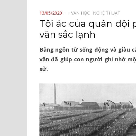
⠀
POSTED
13/05/2020
VĂN HỌC⠀
NGHỆ THUẬT⠀
ON
Tội ác của quân đội 
văn sắc lạnh
Bằng ngôn từ sống động và giàu c
văn đã giúp con người ghi nhớ mộ
sử.