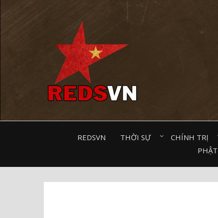
Kênh chia sẻ tri thức cộng đồng
REDSVN
THỜI SỰ⠀
CHÍNH TRỊ⠀
PHẬT