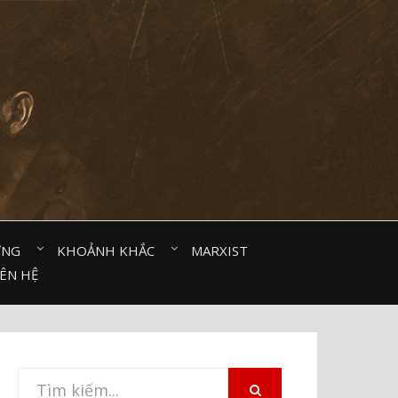
ỜNG⠀
KHOẢNH KHẮC⠀
MARXIST⠀
IÊN HỆ
Tìm